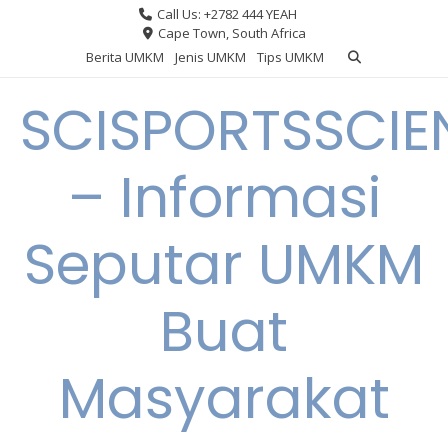
Skip
Call Us: +2782 444 YEAH
to
Cape Town, South Africa
content
Berita UMKM
Jenis UMKM
Tips UMKM
SCISPORTSSCIE
– Informasi
Seputar UMKM
Buat
Masyarakat