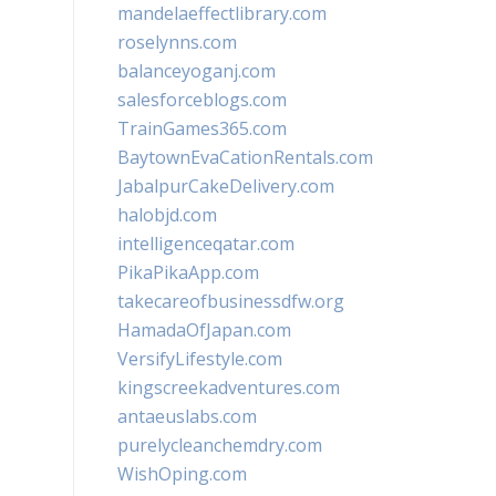
mandelaeffectlibrary.com
roselynns.com
balanceyoganj.com
salesforceblogs.com
TrainGames365.com
BaytownEvaCationRentals.com
JabalpurCakeDelivery.com
halobjd.com
intelligenceqatar.com
PikaPikaApp.com
takecareofbusinessdfw.org
HamadaOfJapan.com
VersifyLifestyle.com
kingscreekadventures.com
antaeuslabs.com
purelycleanchemdry.com
WishOping.com