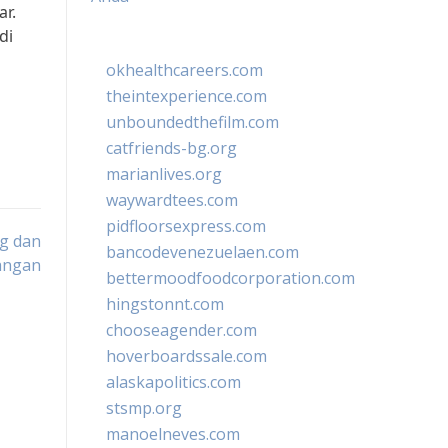
ar.
di
okhealthcareers.com
theintexperience.com
unboundedthefilm.com
catfriends-bg.org
marianlives.org
waywardtees.com
pidfloorsexpress.com
g dan
bancodevenezuelaen.com
angan
bettermoodfoodcorporation.com
hingstonnt.com
chooseagender.com
hoverboardssale.com
alaskapolitics.com
stsmp.org
manoelneves.com