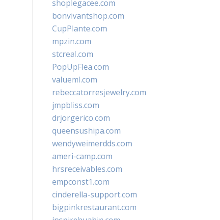
shoplegacee.com
bonvivantshop.com
CupPlante.com
mpzin.com
stcreal.com
PopUpFlea.com
valueml.com
rebeccatorresjewelry.com
jmpbliss.com
drjorgerico.com
queensushipa.com
wendyweimerdds.com
ameri-camp.com
hrsreceivables.com
empconst1.com
cinderella-support.com
bigpinkrestaurant.com