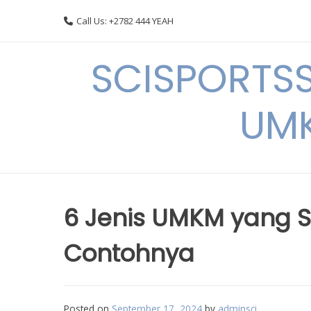
Skip
Call Us: +2782 444 YEAH
to
content
SCISPORTSS
UMK
6 Jenis UMKM yang Su
Contohnya
Posted on
September 17, 2024
by
adminsci