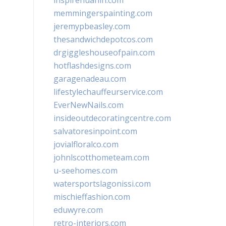
inspirehuahin.com
memmingerspainting.com
jeremypbeasley.com
thesandwichdepotcos.com
drgiggleshouseofpain.com
hotflashdesigns.com
garagenadeau.com
lifestylechauffeurservice.com
EverNewNails.com
insideoutdecoratingcentre.com
salvatoresinpoint.com
jovialfloralco.com
johnlscotthometeam.com
u-seehomes.com
watersportslagonissi.com
mischieffashion.com
eduwyre.com
retro-interiors.com