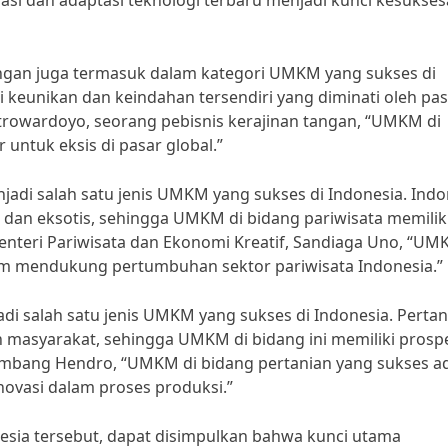
ovasi dan adaptasi teknologi terbaru menjadi kunci kesukse
angan juga termasuk dalam kategori UMKM yang sukses di
i keunikan dan keindahan tersendiri yang diminati oleh pa
trowardoyo, seorang pebisnis kerajinan tangan, “UMKM di
 untuk eksis di pasar global.”
njadi salah satu jenis UMKM yang sukses di Indonesia. Indo
k dan eksotis, sehingga UMKM di bidang pariwisata memilik
teri Pariwisata dan Ekonomi Kreatif, Sandiaga Uno, “UM
lam mendukung pertumbuhan sektor pariwisata Indonesia.”
di salah satu jenis UMKM yang sukses di Indonesia. Pertan
h masyarakat, sehingga UMKM di bidang ini memiliki prosp
 Bambang Hendro, “UMKM di bidang pertanian yang sukses a
ovasi dalam proses produksi.”
esia tersebut, dapat disimpulkan bahwa kunci utama