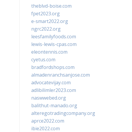
theblvd-boise.com
fpet2023.org
e-smart2022.org
ngrc2022.org
leesfamilyfoods.com
lewis-lewis-cpas.com
eleontennis.com
cyetus.com
bradfordshops.com
almadenranchsanjose.com
advocatevijay.com
adlibilimler2023.com
naswwebed.org
balithut-manado.org
alteregotradingcompany.org
aprce2022.com
ibie2022.com