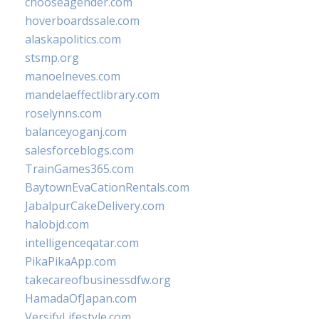
chooseagender.com
hoverboardssale.com
alaskapolitics.com
stsmp.org
manoelneves.com
mandelaeffectlibrary.com
roselynns.com
balanceyoganj.com
salesforceblogs.com
TrainGames365.com
BaytownEvaCationRentals.com
JabalpurCakeDelivery.com
halobjd.com
intelligenceqatar.com
PikaPikaApp.com
takecareofbusinessdfw.org
HamadaOfJapan.com
VersifyLifestyle.com