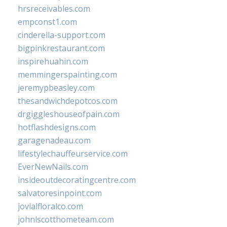
hrsreceivables.com
empconst1.com
cinderella-support.com
bigpinkrestaurant.com
inspirehuahin.com
memmingerspainting.com
jeremypbeasley.com
thesandwichdepotcos.com
drgiggleshouseofpain.com
hotflashdesigns.com
garagenadeau.com
lifestylechauffeurservice.com
EverNewNails.com
insideoutdecoratingcentre.com
salvatoresinpoint.com
jovialfloralco.com
johnlscotthometeam.com