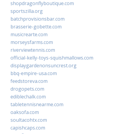
shopdragonflyboutique.com
sportszilla.org
batchprovisionsbar.com
brasserie-gobette.com
musicrearte.com
morseysfarms.com
riverviewtennis.com
official-kelly-toys-squishmallows.com
displaygardenonsuncrest.org
bbq-empire-usa.com
feedstoreva.com
drogopets.com
ediblechalk.com
tabletennisnearme.com
oaksofa.com
soultacohtx.com
capishcaps.com