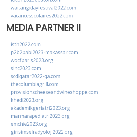
waitangidayfestival2022.com
vacancesscolaires2022.com
MEDIA PARTNER II
isth2022.com
p2b2pabi2023-makassar.com
wocfparis2023.org
sinc2023.com
scdlqatar2022-qa.com
thecolumbiagrill.com
provisionscheeseandwineshoppe.com
khedi2023.org
akademikgeriatri2023.org
marmarapediatri2023.org
emchie2023.org
girisimselradyoloji2022.org