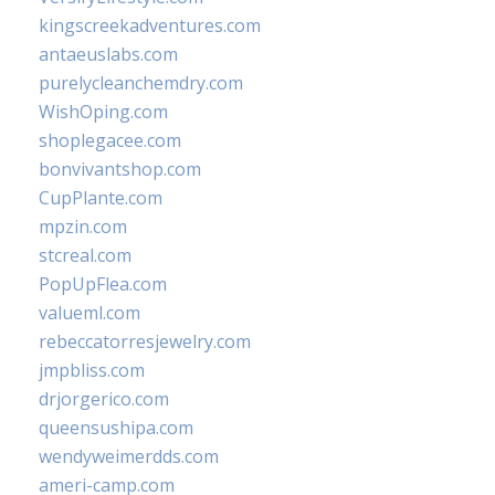
kingscreekadventures.com
antaeuslabs.com
purelycleanchemdry.com
WishOping.com
shoplegacee.com
bonvivantshop.com
CupPlante.com
mpzin.com
stcreal.com
PopUpFlea.com
valueml.com
rebeccatorresjewelry.com
jmpbliss.com
drjorgerico.com
queensushipa.com
wendyweimerdds.com
ameri-camp.com