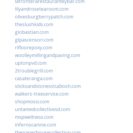
lafronterarestauranteybar.com
lilyandrosetearoom.com
olivesburgberrypatch.com
theslushkids.com
giobastian.com
glpascensori.com
rifloorepoxy.com
woolleymillingandpaving.com
uptonpvd.com
2troublegrill.com
casateranga.com
sticksandstonesstudiooh.com
walkers-treeservice.com
shopmossi.com
untamedcollectivesd.com
mxpwellness.com
infernocanine.com
thepaperhousecollection.com