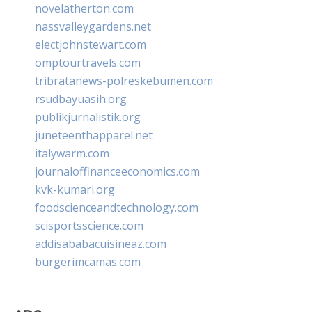
novelatherton.com
nassvalleygardens.net
electjohnstewart.com
omptourtravels.com
tribratanews-polreskebumen.com
rsudbayuasih.org
publikjurnalistik.org
juneteenthapparel.net
italywarm.com
journaloffinanceeconomics.com
kvk-kumari.org
foodscienceandtechnology.com
scisportsscience.com
addisababacuisineaz.com
burgerimcamas.com