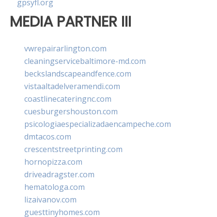
gpsyfl.org
MEDIA PARTNER III
vwrepairarlington.com
cleaningservicebaltimore-md.com
beckslandscapeandfence.com
vistaaltadelveramendi.com
coastlinecateringnc.com
cuesburgershouston.com
psicologiaespecializadaencampeche.com
dmtacos.com
crescentstreetprinting.com
hornopizza.com
driveadragster.com
hematologa.com
lizaivanov.com
guesttinyhomes.com