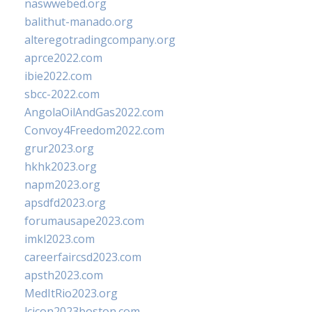
naswwebed.org
balithut-manado.org
alteregotradingcompany.org
aprce2022.com
ibie2022.com
sbcc-2022.com
AngolaOilAndGas2022.com
Convoy4Freedom2022.com
grur2023.org
hkhk2023.org
napm2023.org
apsdfd2023.org
forumausape2023.com
imkl2023.com
careerfaircsd2023.com
apsth2023.com
MedItRio2023.org
lcicon2023boston.com