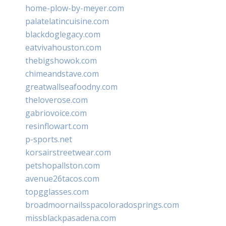
home-plow-by-meyer.com
palatelatincuisine.com
blackdoglegacy.com
eatvivahouston.com
thebigshowok.com
chimeandstave.com
greatwallseafoodny.com
theloverose.com
gabriovoice.com
resinflowart.com
p-sports.net
korsairstreetwear.com
petshopallston.com
avenue26tacos.com
topgglasses.com
broadmoornailsspacoloradosprings.com
missblackpasadena.com