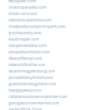
decogaleri.com
unavozparadios.com
shoes-vert.com
elbotanicopanama.com
shadyoaksrockportrvpark.com
jccoinlaundry.com
kautorepair.com
marjaeswinebar.com
elmazatlanclinton.com
ideacoffeenyc.com
odieschillicothe.com
lacantinitagalesburg.com
pizzadeliverybristol.com
greenstarsmogcheck.com
happypawspl.com
callahansautoservicecenter.com
georgiascornermarket.com
perfectfit24-7.com