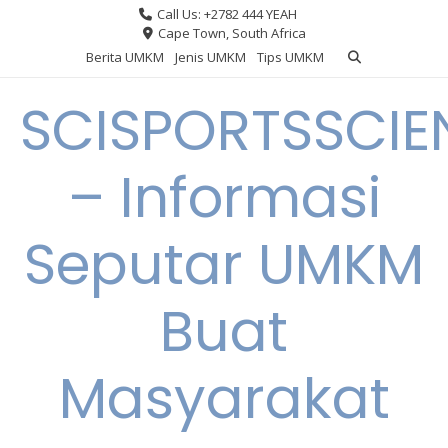
Skip
Call Us: +2782 444 YEAH
to
Cape Town, South Africa
content
Berita UMKM
Jenis UMKM
Tips UMKM
SCISPORTSSCIE
– Informasi
Seputar UMKM
Buat
Masyarakat