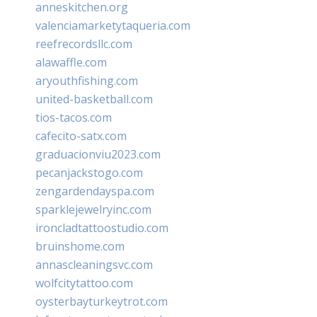
anneskitchen.org
valenciamarketytaqueria.com
reefrecordsllc.com
alawaffle.com
aryouthfishing.com
united-basketball.com
tios-tacos.com
cafecito-satx.com
graduacionviu2023.com
pecanjackstogo.com
zengardendayspa.com
sparklejewelryinc.com
ironcladtattoostudio.com
bruinshome.com
annascleaningsvc.com
wolfcitytattoo.com
oysterbayturkeytrot.com