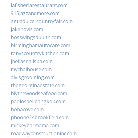
lafisheriarestaurant.com
915jazzandmore.com
aguadulce-countryfair.com
jakehovis.com
bosswingsduluth.com
birminghamautocare.com
tonyscountrykitchen.com
jbellasnailspa.com
mychaihouse.com
alvisgrooming.com
thegeorginaestate.com
blythewoodseafood.com
paolosdelibangkok.com
bobacove.com
phoone24brookfield.com
mickeybarmama.com
roadwayconstructioninc.com