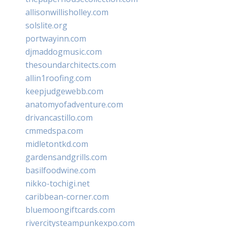
allisonwillisholley.com
solslite.org
portwayinn.com
djmaddogmusic.com
thesoundarchitects.com
allin1roofing.com
keepjudgewebb.com
anatomyofadventure.com
drivancastillo.com
cmmedspa.com
midletontkd.com
gardensandgrills.com
basilfoodwine.com
nikko-tochigi.net
caribbean-corner.com
bluemoongiftcards.com
rivercitysteampunkexpo.com