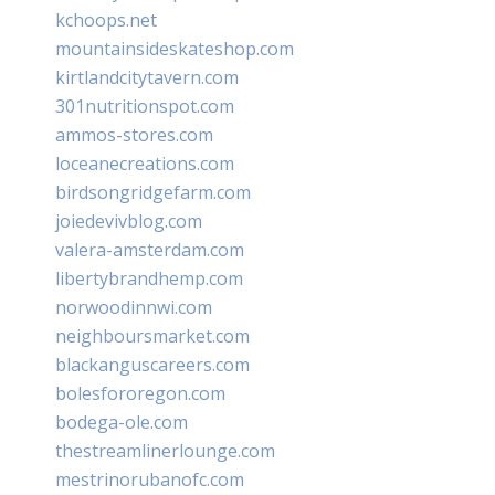
kchoops.net
mountainsideskateshop.com
kirtlandcitytavern.com
301nutritionspot.com
ammos-stores.com
loceanecreations.com
birdsongridgefarm.com
joiedevivblog.com
valera-amsterdam.com
libertybrandhemp.com
norwoodinnwi.com
neighboursmarket.com
blackanguscareers.com
bolesfororegon.com
bodega-ole.com
thestreamlinerlounge.com
mestrinorubanofc.com