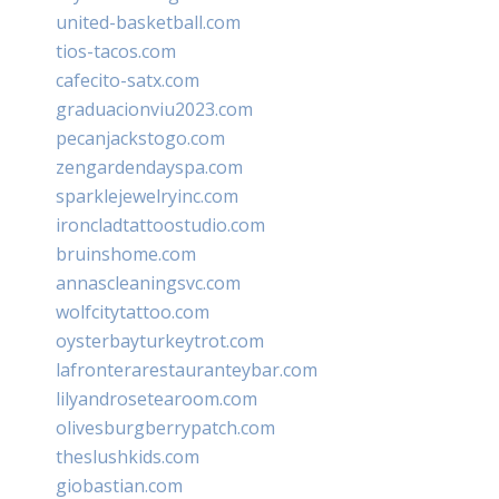
united-basketball.com
tios-tacos.com
cafecito-satx.com
graduacionviu2023.com
pecanjackstogo.com
zengardendayspa.com
sparklejewelryinc.com
ironcladtattoostudio.com
bruinshome.com
annascleaningsvc.com
wolfcitytattoo.com
oysterbayturkeytrot.com
lafronterarestauranteybar.com
lilyandrosetearoom.com
olivesburgberrypatch.com
theslushkids.com
giobastian.com