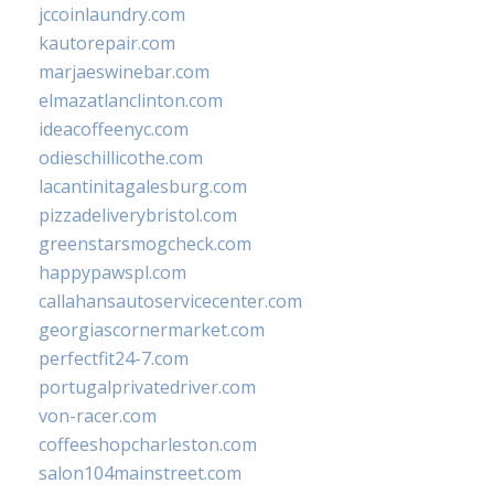
jccoinlaundry.com
kautorepair.com
marjaeswinebar.com
elmazatlanclinton.com
ideacoffeenyc.com
odieschillicothe.com
lacantinitagalesburg.com
pizzadeliverybristol.com
greenstarsmogcheck.com
happypawspl.com
callahansautoservicecenter.com
georgiascornermarket.com
perfectfit24-7.com
portugalprivatedriver.com
von-racer.com
coffeeshopcharleston.com
salon104mainstreet.com