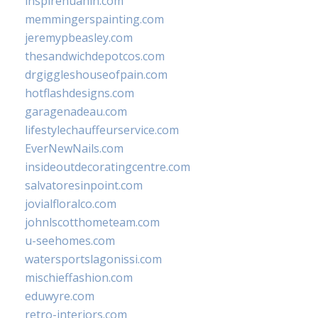
inspirehuahin.com
memmingerspainting.com
jeremypbeasley.com
thesandwichdepotcos.com
drgiggleshouseofpain.com
hotflashdesigns.com
garagenadeau.com
lifestylechauffeurservice.com
EverNewNails.com
insideoutdecoratingcentre.com
salvatoresinpoint.com
jovialfloralco.com
johnlscotthometeam.com
u-seehomes.com
watersportslagonissi.com
mischieffashion.com
eduwyre.com
retro-interiors.com