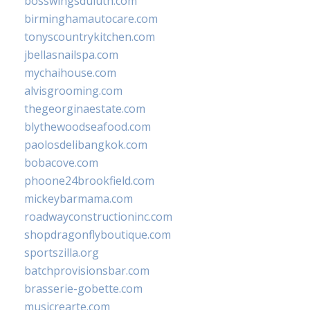
bosswingsduluth.com
birminghamautocare.com
tonyscountrykitchen.com
jbellasnailspa.com
mychaihouse.com
alvisgrooming.com
thegeorginaestate.com
blythewoodseafood.com
paolosdelibangkok.com
bobacove.com
phoone24brookfield.com
mickeybarmama.com
roadwayconstructioninc.com
shopdragonflyboutique.com
sportszilla.org
batchprovisionsbar.com
brasserie-gobette.com
musicrearte.com