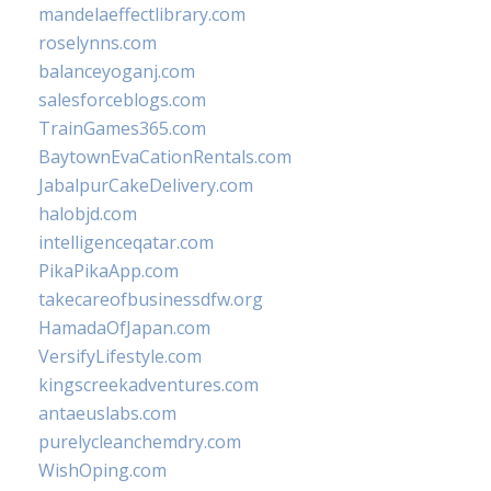
mandelaeffectlibrary.com
roselynns.com
balanceyoganj.com
salesforceblogs.com
TrainGames365.com
BaytownEvaCationRentals.com
JabalpurCakeDelivery.com
halobjd.com
intelligenceqatar.com
PikaPikaApp.com
takecareofbusinessdfw.org
HamadaOfJapan.com
VersifyLifestyle.com
kingscreekadventures.com
antaeuslabs.com
purelycleanchemdry.com
WishOping.com