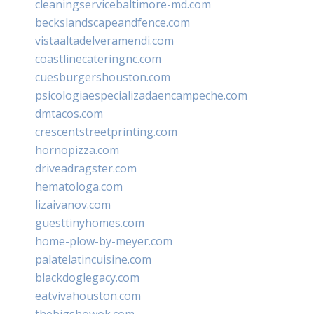
cleaningservicebaltimore-md.com
beckslandscapeandfence.com
vistaaltadelveramendi.com
coastlinecateringnc.com
cuesburgershouston.com
psicologiaespecializadaencampeche.com
dmtacos.com
crescentstreetprinting.com
hornopizza.com
driveadragster.com
hematologa.com
lizaivanov.com
guesttinyhomes.com
home-plow-by-meyer.com
palatelatincuisine.com
blackdoglegacy.com
eatvivahouston.com
thebigshowok.com