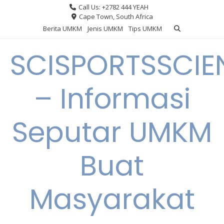
Skip
Call Us: +2782 444 YEAH
to
Cape Town, South Africa
content
Berita UMKM
Jenis UMKM
Tips UMKM
SCISPORTSSCIE
– Informasi
Seputar UMKM
Buat
Masyarakat