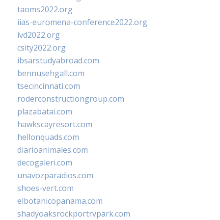
taoms2022.org
iias-euromena-conference2022.org
ivd2022.org
csity2022.org
ibsarstudyabroad.com
bennusehgall.com
tsecincinnati.com
roderconstructiongroup.com
plazabatai.com
hawkscayresort.com
hellonquads.com
diarioanimales.com
decogaleri.com
unavozparadios.com
shoes-vert.com
elbotanicopanama.com
shadyoaksrockportrvpark.com