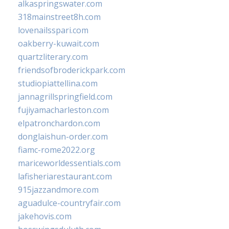
alkaspringswater.com
318mainstreet8h.com
lovenailsspari.com
oakberry-kuwait.com
quartzliterary.com
friendsofbroderickpark.com
studiopiattellina.com
jannagrillspringfield.com
fujiyamacharleston.com
elpatronchardon.com
donglaishun-order.com
fiamc-rome2022.org
mariceworldessentials.com
lafisheriarestaurant.com
915jazzandmore.com
aguadulce-countryfair.com
jakehovis.com