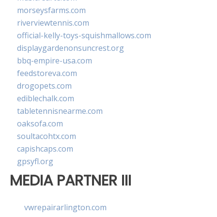
morseysfarms.com
riverviewtennis.com
official-kelly-toys-squishmallows.com
displaygardenonsuncrest.org
bbq-empire-usa.com
feedstoreva.com
drogopets.com
ediblechalk.com
tabletennisnearme.com
oaksofa.com
soultacohtx.com
capishcaps.com
gpsyfl.org
MEDIA PARTNER III
vwrepairarlington.com