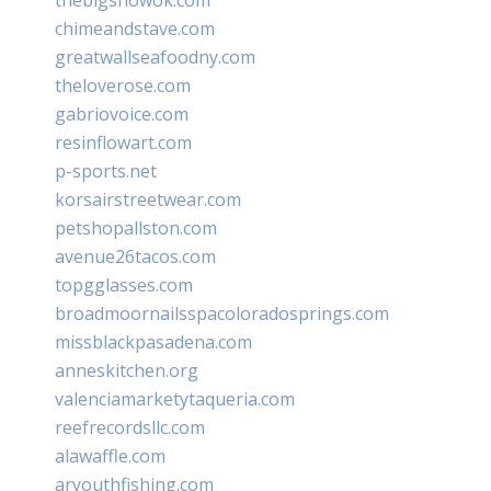
chimeandstave.com
greatwallseafoodny.com
theloverose.com
gabriovoice.com
resinflowart.com
p-sports.net
korsairstreetwear.com
petshopallston.com
avenue26tacos.com
topgglasses.com
broadmoornailsspacoloradosprings.com
missblackpasadena.com
anneskitchen.org
valenciamarketytaqueria.com
reefrecordsllc.com
alawaffle.com
aryouthfishing.com