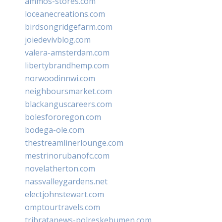
ammos-stores.com
loceanecreations.com
birdsongridgefarm.com
joiedevivblog.com
valera-amsterdam.com
libertybrandhemp.com
norwoodinnwi.com
neighboursmarket.com
blackanguscareers.com
bolesfororegon.com
bodega-ole.com
thestreamlinerlounge.com
mestrinorubanofc.com
novelatherton.com
nassvalleygardens.net
electjohnstewart.com
omptourtravels.com
tribratanews-polreskebumen.com