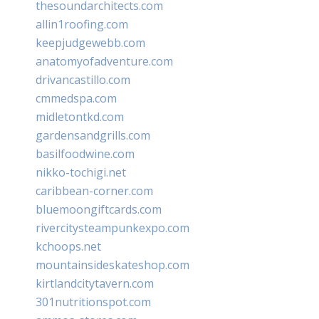
thesoundarchitects.com
allin1roofing.com
keepjudgewebb.com
anatomyofadventure.com
drivancastillo.com
cmmedspa.com
midletontkd.com
gardensandgrills.com
basilfoodwine.com
nikko-tochigi.net
caribbean-corner.com
bluemoongiftcards.com
rivercitysteampunkexpo.com
kchoops.net
mountainsideskateshop.com
kirtlandcitytavern.com
301nutritionspot.com