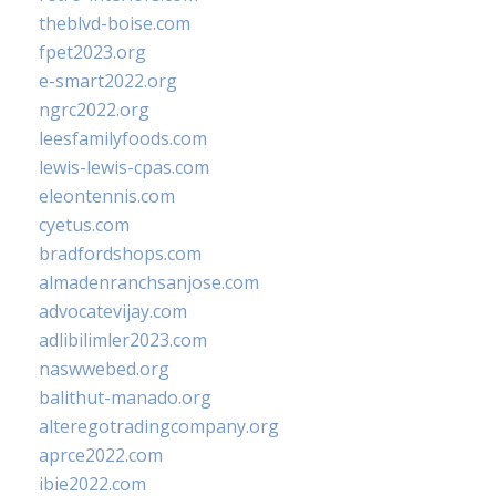
theblvd-boise.com
fpet2023.org
e-smart2022.org
ngrc2022.org
leesfamilyfoods.com
lewis-lewis-cpas.com
eleontennis.com
cyetus.com
bradfordshops.com
almadenranchsanjose.com
advocatevijay.com
adlibilimler2023.com
naswwebed.org
balithut-manado.org
alteregotradingcompany.org
aprce2022.com
ibie2022.com