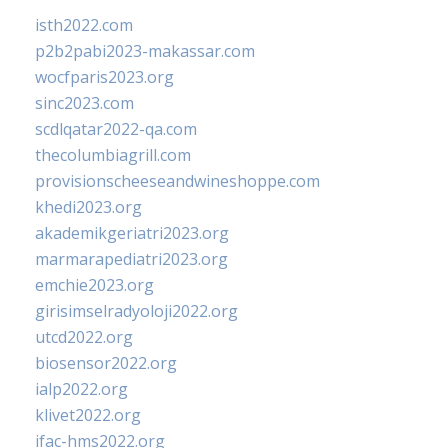
isth2022.com
p2b2pabi2023-makassar.com
wocfparis2023.org
sinc2023.com
scdlqatar2022-qa.com
thecolumbiagrill.com
provisionscheeseandwineshoppe.com
khedi2023.org
akademikgeriatri2023.org
marmarapediatri2023.org
emchie2023.org
girisimselradyoloji2022.org
utcd2022.org
biosensor2022.org
ialp2022.org
klivet2022.org
ifac-hms2022.org