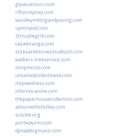
glpascensori.com
rifloorepoxy.com
woolleymillingandpaving.com
uptonpvd.com
2troublegrill.com
casateranga.com
sticksandstonesstudiooh.com
walkers-treeservice.com
shopmossi.com
untamedcollectivesd.com
mxpwellness.com
infernocanine.com
thepaperhousecollection.com
allisonwillisholley.com
solslite.org
portwayinn.com
djmaddogmusic.com