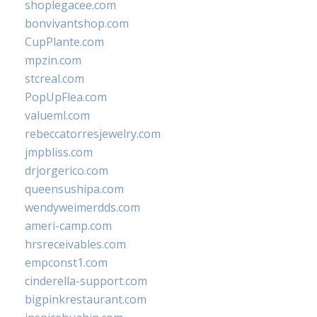
shoplegacee.com
bonvivantshop.com
CupPlante.com
mpzin.com
stcreal.com
PopUpFlea.com
valueml.com
rebeccatorresjewelry.com
jmpbliss.com
drjorgerico.com
queensushipa.com
wendyweimerdds.com
ameri-camp.com
hrsreceivables.com
empconst1.com
cinderella-support.com
bigpinkrestaurant.com