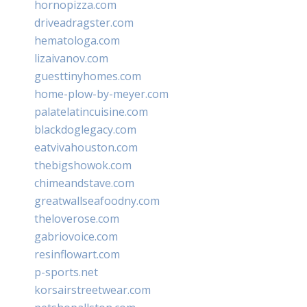
hornopizza.com
driveadragster.com
hematologa.com
lizaivanov.com
guesttinyhomes.com
home-plow-by-meyer.com
palatelatincuisine.com
blackdoglegacy.com
eatvivahouston.com
thebigshowok.com
chimeandstave.com
greatwallseafoodny.com
theloverose.com
gabriovoice.com
resinflowart.com
p-sports.net
korsairstreetwear.com