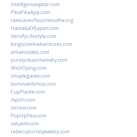
intelligenceqatar.com
PikaPikaApp.com
takecareofbusinessdfw.org
HamadaOfJapan.com
VersifyLifestyle.com
kingscreekadventures.com
antaeuslabs.com
purelycleanchemdry.com
WishOping.com
shoplegacee.com
bonvivantshop.com
CupPlante.com
mpzin.com
stcreal.com
PopUpFlea.com
valueml.com
rebeccatorresjewelry.com