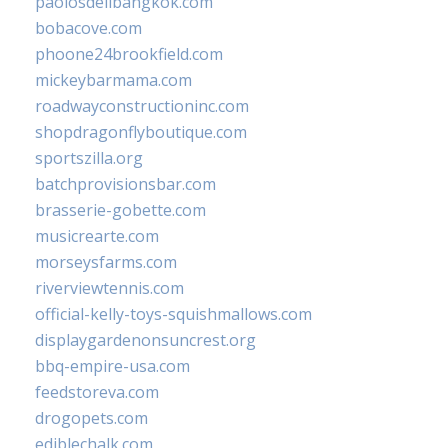
paolosdelibangkok.com
bobacove.com
phoone24brookfield.com
mickeybarmama.com
roadwayconstructioninc.com
shopdragonflyboutique.com
sportszilla.org
batchprovisionsbar.com
brasserie-gobette.com
musicrearte.com
morseysfarms.com
riverviewtennis.com
official-kelly-toys-squishmallows.com
displaygardenonsuncrest.org
bbq-empire-usa.com
feedstoreva.com
drogopets.com
ediblechalk.com