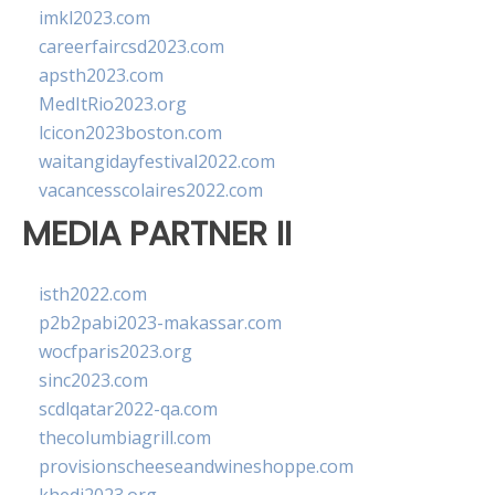
imkl2023.com
careerfaircsd2023.com
apsth2023.com
MedItRio2023.org
lcicon2023boston.com
waitangidayfestival2022.com
vacancesscolaires2022.com
MEDIA PARTNER II
isth2022.com
p2b2pabi2023-makassar.com
wocfparis2023.org
sinc2023.com
scdlqatar2022-qa.com
thecolumbiagrill.com
provisionscheeseandwineshoppe.com