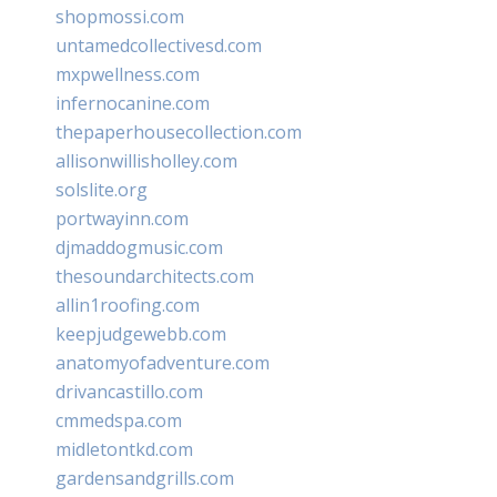
shopmossi.com
untamedcollectivesd.com
mxpwellness.com
infernocanine.com
thepaperhousecollection.com
allisonwillisholley.com
solslite.org
portwayinn.com
djmaddogmusic.com
thesoundarchitects.com
allin1roofing.com
keepjudgewebb.com
anatomyofadventure.com
drivancastillo.com
cmmedspa.com
midletontkd.com
gardensandgrills.com