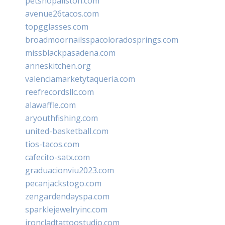
petshopallston.com
avenue26tacos.com
topgglasses.com
broadmoornailsspacoloradosprings.com
missblackpasadena.com
anneskitchen.org
valenciamarketytaqueria.com
reefrecordsllc.com
alawaffle.com
aryouthfishing.com
united-basketball.com
tios-tacos.com
cafecito-satx.com
graduacionviu2023.com
pecanjackstogo.com
zengardendayspa.com
sparklejewelryinc.com
ironcladtattoostudio.com