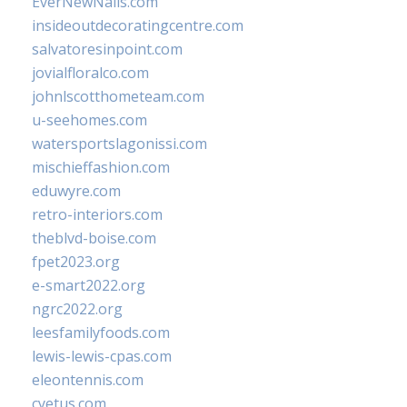
EverNewNails.com
insideoutdecoratingcentre.com
salvatoresinpoint.com
jovialfloralco.com
johnlscotthometeam.com
u-seehomes.com
watersportslagonissi.com
mischieffashion.com
eduwyre.com
retro-interiors.com
theblvd-boise.com
fpet2023.org
e-smart2022.org
ngrc2022.org
leesfamilyfoods.com
lewis-lewis-cpas.com
eleontennis.com
cyetus.com