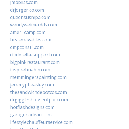
jmpbliss.com
drjorgerico.com
queensushipa.com
wendyweimerdds.com
ameri-camp.com
hrsreceivables.com
empconst1.com
cinderella-support.com
bigpinkrestaurant.com
inspirehuahin.com
memmingerspainting.com
jeremypbeasley.com
thesandwichdepotcos.com
drgiggleshouseofpain.com
hotflashdesigns.com
garagenadeau.com
lifestylechauffeurservice.com