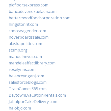
pidfloorsexpress.com
bancodevenezuelaen.com
bettermoodfoodcorporation.com
hingstonnt.com
chooseagender.com
hoverboardssale.com
alaskapolitics.com
stsmp.org
manoelneves.com
mandelaeffectlibrary.com
roselynns.com
balanceyoganj.com
salesforceblogs.com
TrainGames365.com
BaytownEvaCationRentals.com
JabalpurCakeDelivery.com
halobjd.com