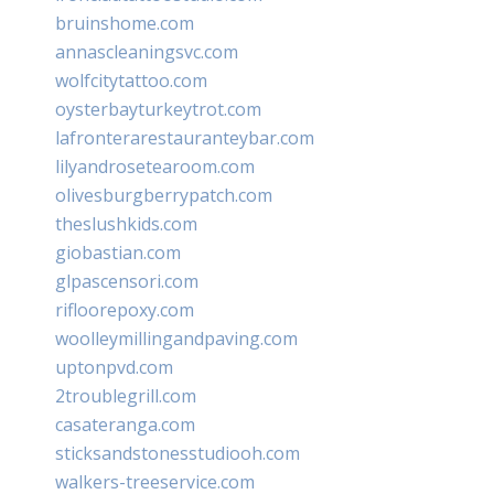
bruinshome.com
annascleaningsvc.com
wolfcitytattoo.com
oysterbayturkeytrot.com
lafronterarestauranteybar.com
lilyandrosetearoom.com
olivesburgberrypatch.com
theslushkids.com
giobastian.com
glpascensori.com
rifloorepoxy.com
woolleymillingandpaving.com
uptonpvd.com
2troublegrill.com
casateranga.com
sticksandstonesstudiooh.com
walkers-treeservice.com