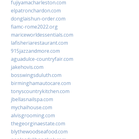
fujiyamacharleston.com
elpatronchardon.com
donglaishun-order.com
fiamc-rome2022.org
mariceworldessentials.com
lafisheriarestaurant.com
915jazzandmore.com
aguadulce-countryfair.com
jakehovis.com
bosswingsduluth.com
birminghamautocare.com
tonyscountrykitchen.com
jbellasnailspa.com
mychaihouse.com
alvisgrooming.com
thegeorginaestate.com
blythewoodseafood.com