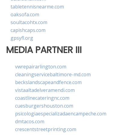
tabletennisnearme.com
oaksofa.com
soultacohtx.com
capishcaps.com
gpsyfl.org
MEDIA PARTNER III
vwrepairarlington.com
cleaningservicebaltimore-md.com
beckslandscapeandfence.com
vistaaltadelveramendi.com
coastlinecateringnc.com
cuesburgershouston.com
psicologiaespecializadaencampeche.com
dmtacos.com
crescentstreetprinting.com