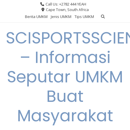
Skip
Call Us: +2782 444 YEAH
to
Cape Town, South Africa
content
Berita UMKM
Jenis UMKM
Tips UMKM
SCISPORTSSCIE
– Informasi
Seputar UMKM
Buat
Masyarakat