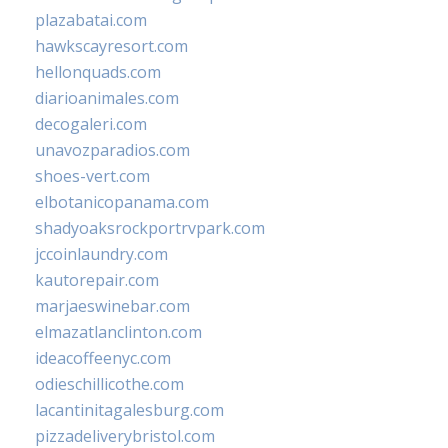
plazabatai.com
hawkscayresort.com
hellonquads.com
diarioanimales.com
decogaleri.com
unavozparadios.com
shoes-vert.com
elbotanicopanama.com
shadyoaksrockportrvpark.com
jccoinlaundry.com
kautorepair.com
marjaeswinebar.com
elmazatlanclinton.com
ideacoffeenyc.com
odieschillicothe.com
lacantinitagalesburg.com
pizzadeliverybristol.com