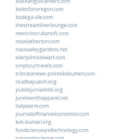
blackanguscareers.com
bolesfororegon.com
bodega-ole.com
thestreamlinerlounge.com
mestrinorubanofc.com
novelatherton.com
nassvalleygardens.net
electjohnstewart.com
omptourtravels.com
tribratanews-polreskebumen.com
rsudbayuasih.org
publikjurnalistik.org
juneteenthapparel.net
italywarm.com
journaloffinanceeconomics.com
kvk-kumari.org
foodscienceandtechnology.com
scisportsscience.com