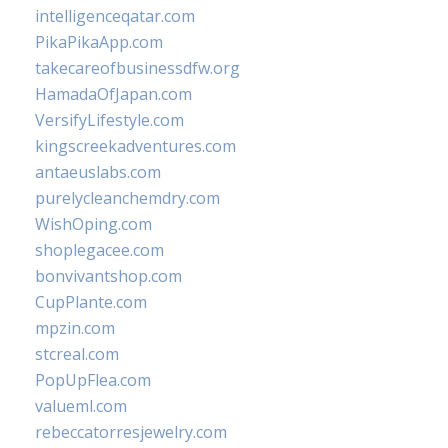
intelligenceqatar.com
PikaPikaApp.com
takecareofbusinessdfw.org
HamadaOfJapan.com
VersifyLifestyle.com
kingscreekadventures.com
antaeuslabs.com
purelycleanchemdry.com
WishOping.com
shoplegacee.com
bonvivantshop.com
CupPlante.com
mpzin.com
stcreal.com
PopUpFlea.com
valueml.com
rebeccatorresjewelry.com