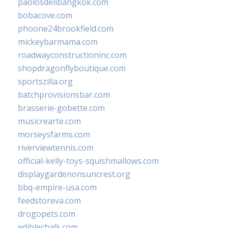
paolosdelibangkok.com
bobacove.com
phoone24brookfield.com
mickeybarmama.com
roadwayconstructioninc.com
shopdragonflyboutique.com
sportszilla.org
batchprovisionsbar.com
brasserie-gobette.com
musicrearte.com
morseysfarms.com
riverviewtennis.com
official-kelly-toys-squishmallows.com
displaygardenonsuncrest.org
bbq-empire-usa.com
feedstoreva.com
drogopets.com
ediblechalk.com