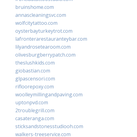
bruinshome.com
annascleaningsvc.com
wolfcitytattoo.com
oysterbayturkeytrot.com
lafronterarestauranteybar.com
lilyandrosetearoom.com
olivesburgberrypatch.com
theslushkids.com
giobastian.com
glpascensori.com
rifloorepoxy.com
woolleymillingandpaving.com
uptonpvd.com
2troublegrill.com
casateranga.com
sticksandstonesstudiooh.com
walkers-treeservice.com