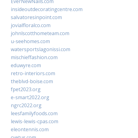
EverNewNails.com
insideoutdecoratingcentre.com
salvatoresinpoint.com
jovialfloralco.com
johnlscotthometeam.com
u-seehomes.com
watersportslagonissi.com
mischieffashion.com
eduwyre.com
retro-interiors.com
theblvd-boise.com
fpet2023.org
e-smart2022.org
ngrc2022.org
leesfamilyfoods.com
lewis-lewis-cpas.com
eleontennis.com
cyetus.com