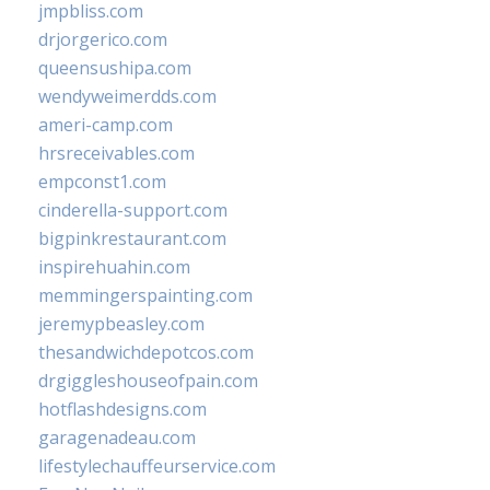
jmpbliss.com
drjorgerico.com
queensushipa.com
wendyweimerdds.com
ameri-camp.com
hrsreceivables.com
empconst1.com
cinderella-support.com
bigpinkrestaurant.com
inspirehuahin.com
memmingerspainting.com
jeremypbeasley.com
thesandwichdepotcos.com
drgiggleshouseofpain.com
hotflashdesigns.com
garagenadeau.com
lifestylechauffeurservice.com