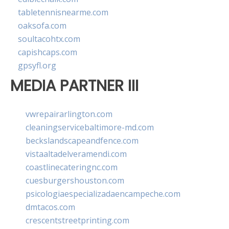
tabletennisnearme.com
oaksofa.com
soultacohtx.com
capishcaps.com
gpsyfl.org
MEDIA PARTNER III
vwrepairarlington.com
cleaningservicebaltimore-md.com
beckslandscapeandfence.com
vistaaltadelveramendi.com
coastlinecateringnc.com
cuesburgershouston.com
psicologiaespecializadaencampeche.com
dmtacos.com
crescentstreetprinting.com