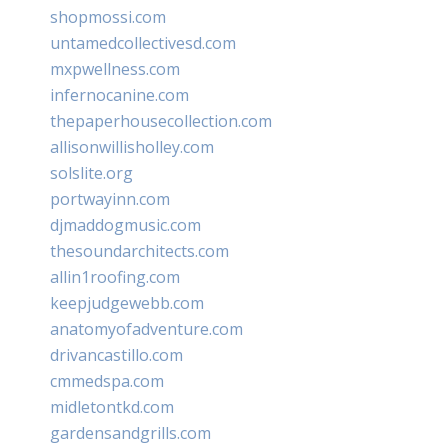
shopmossi.com
untamedcollectivesd.com
mxpwellness.com
infernocanine.com
thepaperhousecollection.com
allisonwillisholley.com
solslite.org
portwayinn.com
djmaddogmusic.com
thesoundarchitects.com
allin1roofing.com
keepjudgewebb.com
anatomyofadventure.com
drivancastillo.com
cmmedspa.com
midletontkd.com
gardensandgrills.com