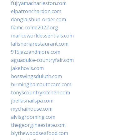
fujiyamacharleston.com
elpatronchardon.com
donglaishun-order.com
fiamc-rome2022.org
mariceworldessentials.com
lafisheriarestaurant.com
915jazzandmore.com
aguadulce-countryfair.com
jakehovis.com
bosswingsduluth.com
birminghamautocare.com
tonyscountrykitchen.com
jbellasnailspa.com
mychaihouse.com
alvisgrooming.com
thegeorginaestate.com
blythewoodseafood.com