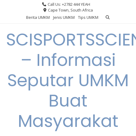
Skip
Call Us: +2782 444 YEAH
to
Cape Town, South Africa
content
Berita UMKM
Jenis UMKM
Tips UMKM
SCISPORTSSCIE
– Informasi
Seputar UMKM
Buat
Masyarakat