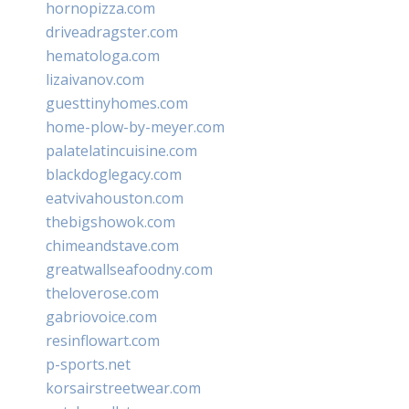
hornopizza.com
driveadragster.com
hematologa.com
lizaivanov.com
guesttinyhomes.com
home-plow-by-meyer.com
palatelatincuisine.com
blackdoglegacy.com
eatvivahouston.com
thebigshowok.com
chimeandstave.com
greatwallseafoodny.com
theloverose.com
gabriovoice.com
resinflowart.com
p-sports.net
korsairstreetwear.com