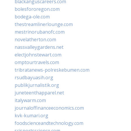
blackanguscareers.com
bolesfororegon.com
bodega-ole.com
thestreamlinerlounge.com
mestrinorubanofc.com
novelatherton.com
nassvalleygardens.net
electjohnstewart.com
omptourtravels.com
tribratanews-polreskebumen.com
rsudbayuasih.org
publikjurnalistik.org
juneteenthapparel.net
italywarm.com
journaloffinanceeconomics.com
kvk-kumari.org
foodscienceandtechnology.com
scisportsscience.com