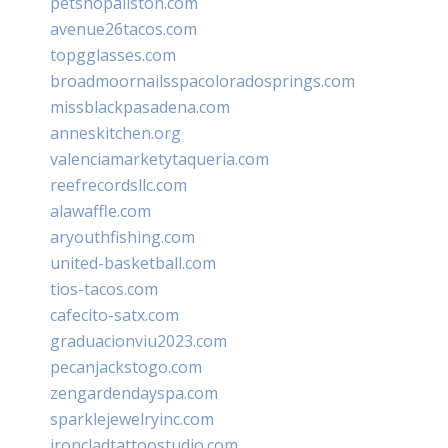
petshopallston.com
avenue26tacos.com
topgglasses.com
broadmoornailsspacoloradosprings.com
missblackpasadena.com
anneskitchen.org
valenciamarketytaqueria.com
reefrecordsllc.com
alawaffle.com
aryouthfishing.com
united-basketball.com
tios-tacos.com
cafecito-satx.com
graduacionviu2023.com
pecanjackstogo.com
zengardendayspa.com
sparklejewelryinc.com
ironcladtattoostudio.com