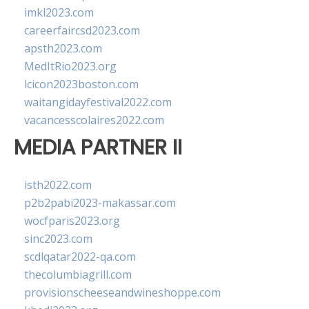
imkl2023.com
careerfaircsd2023.com
apsth2023.com
MedItRio2023.org
lcicon2023boston.com
waitangidayfestival2022.com
vacancesscolaires2022.com
MEDIA PARTNER II
isth2022.com
p2b2pabi2023-makassar.com
wocfparis2023.org
sinc2023.com
scdlqatar2022-qa.com
thecolumbiagrill.com
provisionscheeseandwineshoppe.com