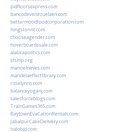
pidfloorsexpress.com
bancodevenezuelaen.com
bettermoodfoodcorporation.com
hingstonnt.com
chooseagender.com
hoverboardssale.com
alaskapolitics.com
stsmp.org
manoelneves.com
mandelaeffectlibrary.com
roselynns.com
balanceyoganj.com
salesforceblogs.com
TrainGames365.com
BaytownEvaCationRentals.com
JabalpurCakeDelivery.com
halobjd.com