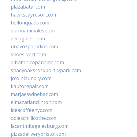
plazabatai.com
hawkscayresort.com
hellonquads.com
diarioanimales.com
decogaleri.com
unavozparadios.com
shoes-vert.com
elbotanicopanama.com
shadyoaksrockportrvpark.com
jccoinlaundry.com
kautorepair.com
marjaeswinebar.com
elmazatlanclinton.com
ideacoffeenyc.com
odieschillicothe.com
lacantinitagalesburg.com
pizzadeliverybristol.com