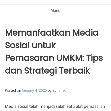
Menu
Memanfaatkan Media
Sosial untuk
Pemasaran UMKM: Tips
dan Strategi Terbaik
Posted on
January 4, 2025
by
adminsci
Media sosial telah menjadi salah satu alat pemasaran