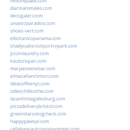
hellonquads.com
diarioanimales.com
decogaleri.com
unavozparadios.com
shoes-vert.com
elbotanicopanama.com
shadyoaksrockportrvpark.com
jccoinlaundry.com
kautorepair.com
marjaeswinebar.com
elmazatlanclinton.com
ideacoffeenyc.com
odieschillicothe.com
lacantinitagalesburg.com
pizzadeliverybristol.com
greenstarsmogcheck.com
happypawspl.com
callahansautoservicecenter.com