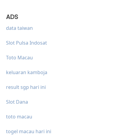
ADS
data taiwan
Slot Pulsa Indosat
Toto Macau
keluaran kamboja
result sgp hari ini
Slot Dana
toto macau
togel macau hari ini