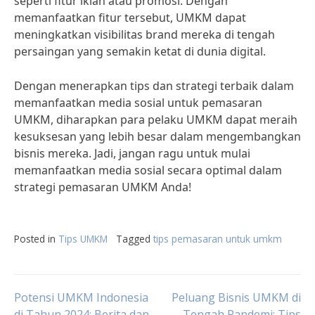
seperti fitur iklan atau promosi. Dengan
memanfaatkan fitur tersebut, UMKM dapat
meningkatkan visibilitas brand mereka di tengah
persaingan yang semakin ketat di dunia digital.
Dengan menerapkan tips dan strategi terbaik dalam
memanfaatkan media sosial untuk pemasaran
UMKM, diharapkan para pelaku UMKM dapat meraih
kesuksesan yang lebih besar dalam mengembangkan
bisnis mereka. Jadi, jangan ragu untuk mulai
memanfaatkan media sosial secara optimal dalam
strategi pemasaran UMKM Anda!
Posted in
Tips UMKM
Tagged
tips pemasaran untuk umkm
Post
Potensi UMKM Indonesia
Peluang Bisnis UMKM di
di Tahun 2024: Berita dan
Tengah Pandemi: Tips