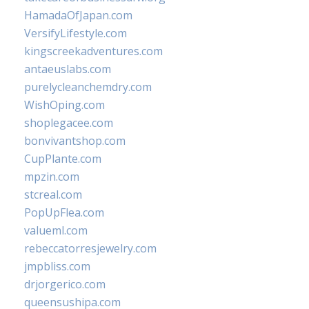
HamadaOfJapan.com
VersifyLifestyle.com
kingscreekadventures.com
antaeuslabs.com
purelycleanchemdry.com
WishOping.com
shoplegacee.com
bonvivantshop.com
CupPlante.com
mpzin.com
stcreal.com
PopUpFlea.com
valueml.com
rebeccatorresjewelry.com
jmpbliss.com
drjorgerico.com
queensushipa.com