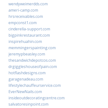
wendyweimerdds.com
ameri-camp.com
hrsreceivables.com
empconst1.com
cinderella-support.com
bigpinkrestaurant.com
inspirehuahin.com
memmingerspainting.com
jeremypbeasley.com
thesandwichdepotcos.com
drgiggleshouseofpain.com
hotflashdesigns.com
garagenadeau.com
lifestylechauffeurservice.com
EverNewNails.com
insideoutdecoratingcentre.com
salvatoresinpoint.com