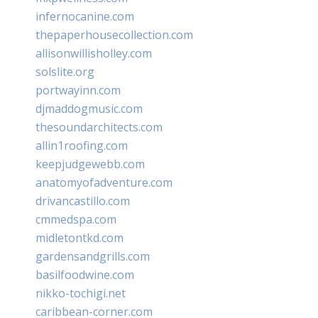
infernocanine.com
thepaperhousecollection.com
allisonwillisholley.com
solslite.org
portwayinn.com
djmaddogmusic.com
thesoundarchitects.com
allin1roofing.com
keepjudgewebb.com
anatomyofadventure.com
drivancastillo.com
cmmedspa.com
midletontkd.com
gardensandgrills.com
basilfoodwine.com
nikko-tochigi.net
caribbean-corner.com