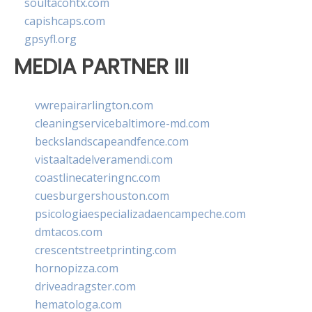
soultacohtx.com
capishcaps.com
gpsyfl.org
MEDIA PARTNER III
vwrepairarlington.com
cleaningservicebaltimore-md.com
beckslandscapeandfence.com
vistaaltadelveramendi.com
coastlinecateringnc.com
cuesburgershouston.com
psicologiaespecializadaencampeche.com
dmtacos.com
crescentstreetprinting.com
hornopizza.com
driveadragster.com
hematologa.com