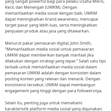
yang sangat powerful bagi para pelaku Usaha Mikro,
Kecil, dan Menengah (UMKM). Dengan
memanfaatkan media sosial dengan baik, UMKM
dapat meningkatkan brand awareness, mencapai
target pasar yang lebih luas, serta meningkatkan
penjualan produk atau jasa yang ditawarkan.
Menurut pakar pemasaran digital, John Smith,
“Memanfaatkan media sosial untuk pemasaran
UMKM dapat memberikan banyak manfaat jika
dilakukan dengan strategi yang tepat.” Salah satu tips
terbaik untuk memanfaatkan media sosial dalam
pemasaran UMKM adalah dengan konsisten dalam
posting konten yang relevan dan menarik. Dengan
konsistensi tersebut, UMKM dapat membangun
engagement yang tinggi dengan para followersnya.
Selain itu, penting juga untuk memahami
karakteristik platform media sosial yang digunakan.