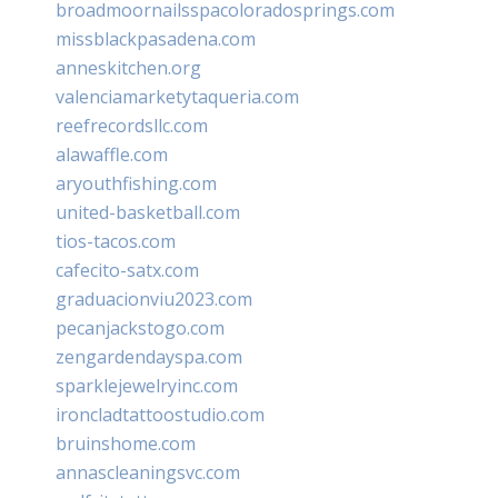
broadmoornailsspacoloradosprings.com
missblackpasadena.com
anneskitchen.org
valenciamarketytaqueria.com
reefrecordsllc.com
alawaffle.com
aryouthfishing.com
united-basketball.com
tios-tacos.com
cafecito-satx.com
graduacionviu2023.com
pecanjackstogo.com
zengardendayspa.com
sparklejewelryinc.com
ironcladtattoostudio.com
bruinshome.com
annascleaningsvc.com