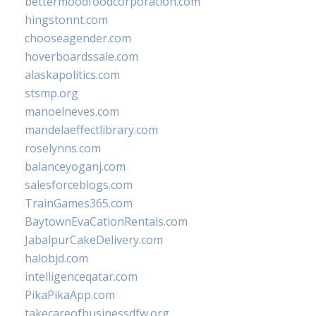
bettermoodfoodcorporation.com
hingstonnt.com
chooseagender.com
hoverboardssale.com
alaskapolitics.com
stsmp.org
manoelneves.com
mandelaeffectlibrary.com
roselynns.com
balanceyoganj.com
salesforceblogs.com
TrainGames365.com
BaytownEvaCationRentals.com
JabalpurCakeDelivery.com
halobjd.com
intelligenceqatar.com
PikaPikaApp.com
takecareofbusinessdfw.org