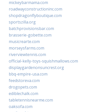
mickeybarmama.com
roadwayconstructioninc.com
shopdragonflyboutique.com
sportszilla.org
batchprovisionsbar.com
brasserie-gobette.com
musicrearte.com
morseysfarms.com
riverviewtennis.com
official-kelly-toys-squishmallows.com
displaygardenonsuncrest.org
bbq-empire-usa.com
feedstoreva.com
drogopets.com
ediblechalk.com
tabletennisnearme.com
oaksofa.com