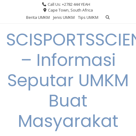
Skip
Call Us: +2782 444 YEAH
to
Cape Town, South Africa
content
Berita UMKM
Jenis UMKM
Tips UMKM
SCISPORTSSCIE
– Informasi
Seputar UMKM
Buat
Masyarakat