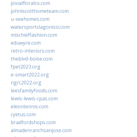
jovialfloralco.com
johnlscotthometeam.com
u-seehomes.com
watersportslagonissi.com
mischieffashion.com
eduwyre.com
retro-interiors.com
theblvd-boise.com
fpet2023.org
e-smart2022.org
ngrc2022.org
leesfamilyfoods.com
lewis-lewis-cpas.com
eleontennis.com
cyetus.com
bradfordshops.com
almadenranchsanjose.com