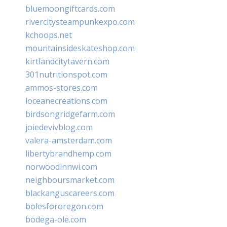
bluemoongiftcards.com
rivercitysteampunkexpo.com
kchoops.net
mountainsideskateshop.com
kirtlandcitytavern.com
301nutritionspot.com
ammos-stores.com
loceanecreations.com
birdsongridgefarm.com
joiedevivblog.com
valera-amsterdam.com
libertybrandhemp.com
norwoodinnwi.com
neighboursmarket.com
blackanguscareers.com
bolesfororegon.com
bodega-ole.com