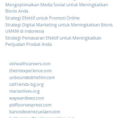
Mengoptimalkan Media Sosial untuk Meningkatkan
Bisnis Anda
Strategi Efektif untuk Promosi Online
Strategi Digital Marketing untuk Meningkatkan Bisnis
UMKM di Indonesia
Strategi Pemasaran Efektif untuk Meningkatkan
Penjualan Produk Anda
okhealthcareers.com
theintexperience.com
unboundedthefilm.com
catfriends-bg.org
marianlives.org
waywardtees.com
pidfloorsexpress.com
bancodevenezuelaen.com