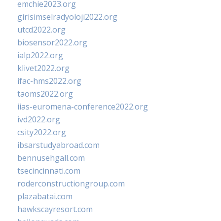
emchie2023.org
girisimselradyoloji2022.org
utcd2022.org
biosensor2022.org
ialp2022.org
klivet2022.org
ifac-hms2022.org
taoms2022.org
iias-euromena-conference2022.org
ivd2022.org
csity2022.org
ibsarstudyabroad.com
bennusehgall.com
tsecincinnati.com
roderconstructiongroup.com
plazabatai.com
hawkscayresort.com