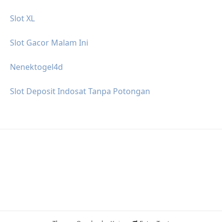
Slot XL
Slot Gacor Malam Ini
Nenektogel4d
Slot Deposit Indosat Tanpa Potongan