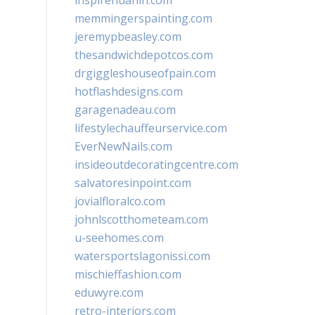
inspirehuahin.com
memmingerspainting.com
jeremypbeasley.com
thesandwichdepotcos.com
drgiggleshouseofpain.com
hotflashdesigns.com
garagenadeau.com
lifestylechauffeurservice.com
EverNewNails.com
insideoutdecoratingcentre.com
salvatoresinpoint.com
jovialfloralco.com
johnlscotthometeam.com
u-seehomes.com
watersportslagonissi.com
mischieffashion.com
eduwyre.com
retro-interiors.com