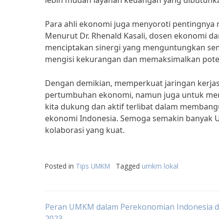
lebih mudah layanan keuangan yang dibutuh
Para ahli ekonomi juga menyoroti pentingnya
Menurut Dr. Rhenald Kasali, dosen ekonomi da
menciptakan sinergi yang menguntungkan sem
mengisi kekurangan dan memaksimalkan potensi
Dengan demikian, memperkuat jaringan kerja
pertumbuhan ekonomi, namun juga untuk menci
kita dukung dan aktif terlibat dalam memb
ekonomi Indonesia. Semoga semakin banyak U
kolaborasi yang kuat.
Posted in
Tips UMKM
Tagged
umkm lokal
Post
Peran UMKM dalam Perekonomian Indonesia d
2023