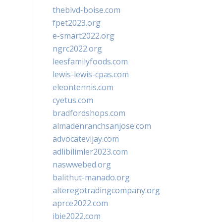
theblvd-boise.com
fpet2023.org
e-smart2022.org
ngrc2022.org
leesfamilyfoods.com
lewis-lewis-cpas.com
eleontennis.com
cyetus.com
bradfordshops.com
almadenranchsanjose.com
advocatevijay.com
adlibilimler2023.com
naswwebed.org
balithut-manado.org
alteregotradingcompany.org
aprce2022.com
ibie2022.com