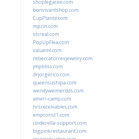
shoplegacee.com
bonvivantshop.com
CupPlante.com
mpzin.com
stcreal.com
PopUpFlea.com
valueml.com
rebeccatorresjewelry.com
jmpbliss.com
drjorgerico.com
queensushipa.com
wendyweimerdds.com
ameri-camp.com
hrsreceivables.com
empconst1.com
cinderella-support.com
bigpinkrestaurant.com