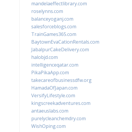
mandelaeffectlibrary.com
roselynns.com
balanceyoganj.com
salesforceblogs.com
TrainGames365.com
BaytownEvaCationRentals.com
JabalpurCakeDelivery.com
halobjd.com
intelligenceqatar.com
PikaPikaApp.com
takecareofbusinessdfw.org
HamadaOfJapan.com
VersifyLifestyle.com
kingscreekadventures.com
antaeuslabs.com
purelycleanchemdry.com
WishOping.com