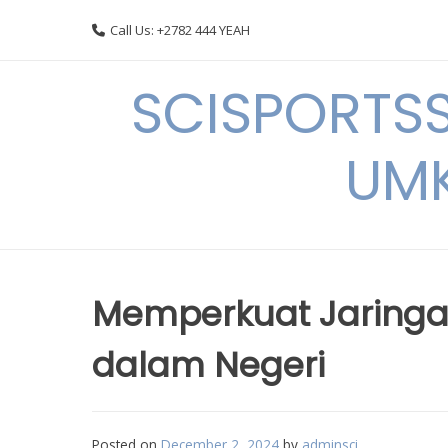
Skip
Call Us: +2782 444 YEAH
to
content
SCISPORTSS
UMK
Memperkuat Jaringa
dalam Negeri
Posted on
December 2, 2024
by
adminsci