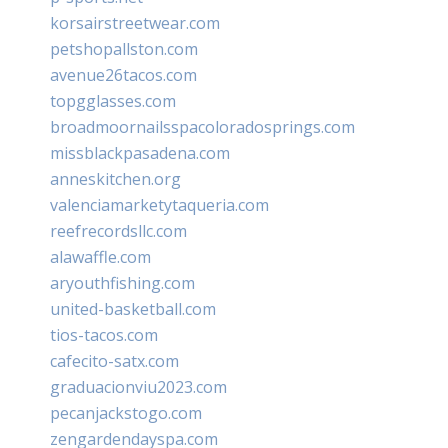
korsairstreetwear.com
petshopallston.com
avenue26tacos.com
topgglasses.com
broadmoornailsspacoloradosprings.com
missblackpasadena.com
anneskitchen.org
valenciamarketytaqueria.com
reefrecordsllc.com
alawaffle.com
aryouthfishing.com
united-basketball.com
tios-tacos.com
cafecito-satx.com
graduacionviu2023.com
pecanjackstogo.com
zengardendayspa.com