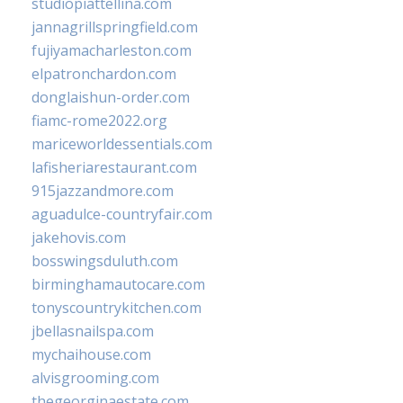
studiopiattellina.com
jannagrillspringfield.com
fujiyamacharleston.com
elpatronchardon.com
donglaishun-order.com
fiamc-rome2022.org
mariceworldessentials.com
lafisheriarestaurant.com
915jazzandmore.com
aguadulce-countryfair.com
jakehovis.com
bosswingsduluth.com
birminghamautocare.com
tonyscountrykitchen.com
jbellasnailspa.com
mychaihouse.com
alvisgrooming.com
thegeorginaestate.com