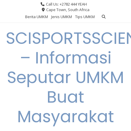
Skip
Call Us: +2782 444 YEAH
to
Cape Town, South Africa
content
Berita UMKM
Jenis UMKM
Tips UMKM
SCISPORTSSCIE
– Informasi
Seputar UMKM
Buat
Masyarakat