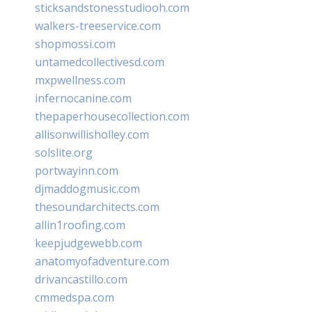
sticksandstonesstudiooh.com
walkers-treeservice.com
shopmossi.com
untamedcollectivesd.com
mxpwellness.com
infernocanine.com
thepaperhousecollection.com
allisonwillisholley.com
solslite.org
portwayinn.com
djmaddogmusic.com
thesoundarchitects.com
allin1roofing.com
keepjudgewebb.com
anatomyofadventure.com
drivancastillo.com
cmmedspa.com