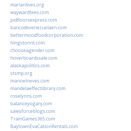
marianlives.org
waywardtees.com
pidfloorsexpress.com
bancodevenezuelaen.com
bettermoodfoodcorporation.com
hingstonnt.com
chooseagender.com
hoverboardssale.com
alaskapolitics.com
stsmp.org
manoelneves.com
mandelaeffectlibrary.com
roselynns.com
balanceyoganj.com
salesforceblogs.com
TrainGames365.com
BaytownEvaCationRentals.com