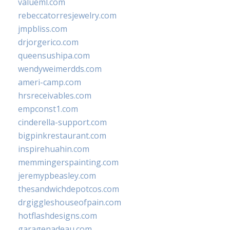
valueml.com
rebeccatorresjewelry.com
jmpbliss.com
drjorgerico.com
queensushipa.com
wendyweimerdds.com
ameri-camp.com
hrsreceivables.com
empconst1.com
cinderella-support.com
bigpinkrestaurant.com
inspirehuahin.com
memmingerspainting.com
jeremypbeasley.com
thesandwichdepotcos.com
drgiggleshouseofpain.com
hotflashdesigns.com
garagenadeau.com