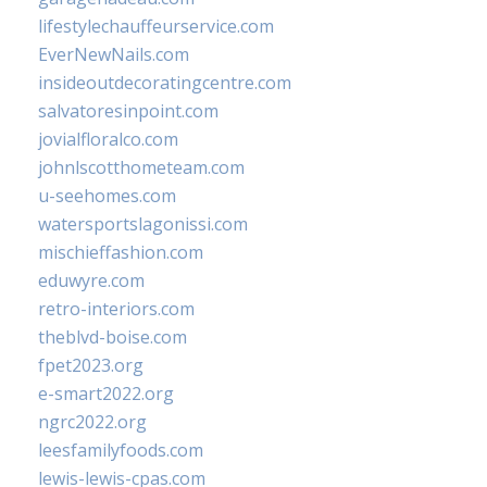
lifestylechauffeurservice.com
EverNewNails.com
insideoutdecoratingcentre.com
salvatoresinpoint.com
jovialfloralco.com
johnlscotthometeam.com
u-seehomes.com
watersportslagonissi.com
mischieffashion.com
eduwyre.com
retro-interiors.com
theblvd-boise.com
fpet2023.org
e-smart2022.org
ngrc2022.org
leesfamilyfoods.com
lewis-lewis-cpas.com