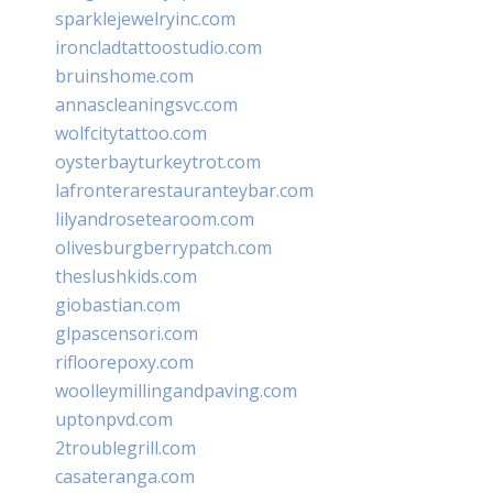
sparklejewelryinc.com
ironcladtattoostudio.com
bruinshome.com
annascleaningsvc.com
wolfcitytattoo.com
oysterbayturkeytrot.com
lafronterarestauranteybar.com
lilyandrosetearoom.com
olivesburgberrypatch.com
theslushkids.com
giobastian.com
glpascensori.com
rifloorepoxy.com
woolleymillingandpaving.com
uptonpvd.com
2troublegrill.com
casateranga.com