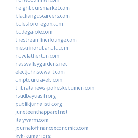
neighboursmarket.com
blackanguscareers.com
bolesfororegon.com
bodega-ole.com
thestreamlinerlounge.com
mestrinorubanofc.com
novelatherton.com
nassvalleygardens.net
electjohnstewart.com
omptourtravels.com
tribratanews-polreskebumen.com
rsudbayuasih.org
publikjurnalistik.org
juneteenthapparel.net
italywarm.com
journaloffinanceeconomics.com
kvk-kumari.org