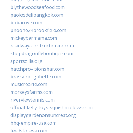
blythewoodseafood.com
paolosdelibangkok.com
bobacove.com
phoone24brookfield.com
mickeybarmama.com
roadwayconstructioninc.com
shopdragonflyboutique.com
sportszilla.org
batchprovisionsbar.com
brasserie-gobette.com
musicrearte.com
morseysfarms.com
riverviewtennis.com
official-kelly-toys-squishmallows.com
displaygardenonsuncrest.org
bbq-empire-usa.com
feedstoreva.com