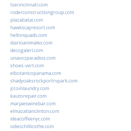
tsecincinnati.com
roderconstructiongroup.com
plazabatai.com
hawkscayresort.com
hellonquads.com
diarioanimales.com
decogaleri.com
unavozparadios.com
shoes-vert.com
elbotanicopanama.com
shadyoaksrockportrvpark.com
jccoinlaundry.com
kautorepair.com
marjaeswinebar.com
elmazatlanclinton.com
ideacoffeenyc.com
odieschillicothe.com