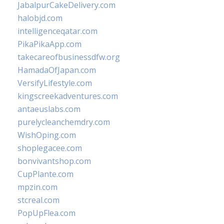
JabalpurCakeDelivery.com
halobjd.com
intelligenceqatar.com
PikaPikaApp.com
takecareofbusinessdfw.org
HamadaOfJapan.com
VersifyLifestyle.com
kingscreekadventures.com
antaeuslabs.com
purelycleanchemdry.com
WishOping.com
shoplegacee.com
bonvivantshop.com
CupPlante.com
mpzin.com
stcreal.com
PopUpFlea.com