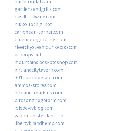
midletontkd.com
gardensandgrills.com
basilfoodwine.com
nikko-tochigi.net
caribbean-corner.com
bluemoongiftcards.com
rivercitysteampunkexpo.com
kchoops.net
mountainsideskateshop.com
kirtlandcitytavern.com
301nutritionspot.com
ammos-stores.com
loceanecreations.com
birdsongridgefarm.com
joiedevivblog.com
valera-amsterdam.com
libertybrandhemp.com
norwoodinnwi.com