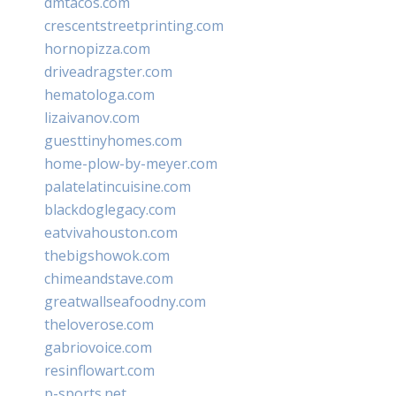
dmtacos.com
crescentstreetprinting.com
hornopizza.com
driveadragster.com
hematologa.com
lizaivanov.com
guesttinyhomes.com
home-plow-by-meyer.com
palatelatincuisine.com
blackdoglegacy.com
eatvivahouston.com
thebigshowok.com
chimeandstave.com
greatwallseafoodny.com
theloverose.com
gabriovoice.com
resinflowart.com
p-sports.net