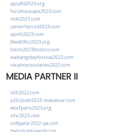
apsdfd2023.org
forumausape2023.com
imkl2023.com
careerfaircsd2023.com
apsth2023.com
MedItRio2023.org
lcicon2023boston.com
waitangidayfestival2022.com
vacancesscolaires2022.com
MEDIA PARTNER II
isth2022.com
p2b2pabi2023-makassar.com
wocfparis2023.org
sinc2023.com
scdlqatar2022-qa.com
thecolumbiagrill.com