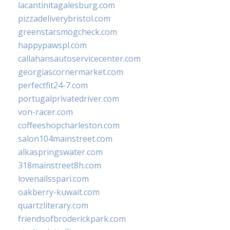
lacantinitagalesburg.com
pizzadeliverybristol.com
greenstarsmogcheck.com
happypawspl.com
callahansautoservicecenter.com
georgiascornermarket.com
perfectfit24-7.com
portugalprivatedriver.com
von-racer.com
coffeeshopcharleston.com
salon104mainstreet.com
alkaspringswater.com
318mainstreet8h.com
lovenailsspari.com
oakberry-kuwait.com
quartzliterary.com
friendsofbroderickpark.com