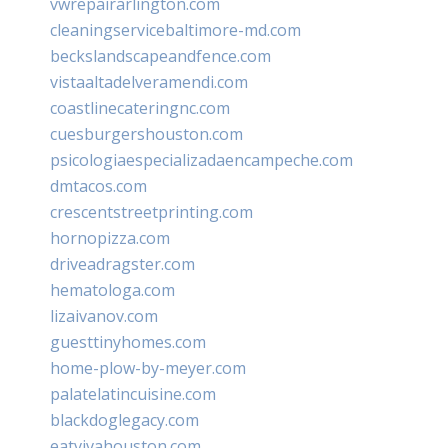
vwrepairarlington.com
cleaningservicebaltimore-md.com
beckslandscapeandfence.com
vistaaltadelveramendi.com
coastlinecateringnc.com
cuesburgershouston.com
psicologiaespecializadaencampeche.com
dmtacos.com
crescentstreetprinting.com
hornopizza.com
driveadragster.com
hematologa.com
lizaivanov.com
guesttinyhomes.com
home-plow-by-meyer.com
palatelatincuisine.com
blackdoglegacy.com
eatvivahouston.com