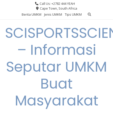
Skip
Call Us: +2782 444 YEAH
to
Cape Town, South Africa
content
Berita UMKM
Jenis UMKM
Tips UMKM
SCISPORTSSCIE
– Informasi
Seputar UMKM
Buat
Masyarakat