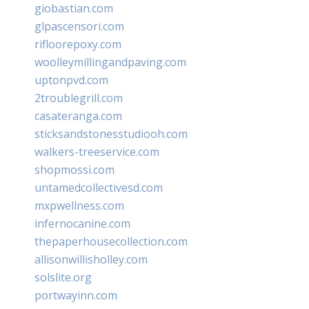
giobastian.com
glpascensori.com
rifloorepoxy.com
woolleymillingandpaving.com
uptonpvd.com
2troublegrill.com
casateranga.com
sticksandstonesstudiooh.com
walkers-treeservice.com
shopmossi.com
untamedcollectivesd.com
mxpwellness.com
infernocanine.com
thepaperhousecollection.com
allisonwillisholley.com
solslite.org
portwayinn.com