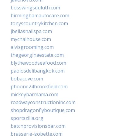
bosswingsduluth.com
birminghamautocare.com
tonyscountrykitchen.com
jbellasnailspa.com
mychaihouse.com
alvisgrooming.com
thegeorginaestate.com
blythewoodseafood.com
paolosdelibangkok.com
bobacove.com
phoone24brookfield.com
mickeybarmama.com
roadwayconstructioninc.com
shopdragonflyboutique.com
sportszilla.org
batchprovisionsbar.com
brasserie-gobette.com