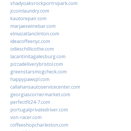
shadyoaksrockportrvpark.com
jccoinlaundry.com
kautorepair.com
marjaeswinebar.com
elmazatlanclinton.com
ideacoffeenyc.com
odieschillicothe.com
lacantinitagalesburg.com
pizzadeliverybristol.com
greenstarsmogcheck.com
happypawspl.com
callahansautoservicecenter.com
georgiascornermarket.com
perfectfit24-7.com
portugalprivatedriver.com
von-racer.com
coffeeshopcharleston.com