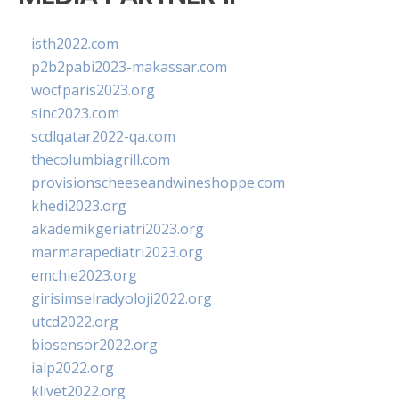
isth2022.com
p2b2pabi2023-makassar.com
wocfparis2023.org
sinc2023.com
scdlqatar2022-qa.com
thecolumbiagrill.com
provisionscheeseandwineshoppe.com
khedi2023.org
akademikgeriatri2023.org
marmarapediatri2023.org
emchie2023.org
girisimselradyoloji2022.org
utcd2022.org
biosensor2022.org
ialp2022.org
klivet2022.org