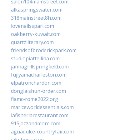
salon104mainstreet.com
alkaspringswater.com
318mainstreet8h.com
lovenailsspari.com
oakberry-kuwait.com
quartzliterary.com
friendsofbroderickpark.com
studiopiattellina.com
jannagrillspringfield.com
fujiyamacharleston.com
elpatronchardon.com
donglaishun-order.com
fiamc-rome2022.org
mariceworldessentials.com
lafisheriarestaurant.com
915jazzandmore.com
aguadulce-countryfair.com
jakehovis.com