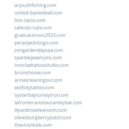
aryouthfishing.com
united-basketball.com
tios-tacos.com
cafecito-satx.com
graduacionviu2023.com
pecanjackstogo.com
zengardendayspa.com
sparklejewelryinc.com
ironcladtattoostudio.com
bruinshome.com
annascleaningsvc.com
wolfcitytattoo.com
oysterbayturkeytrot.com
lafronterarestauranteybar.com
lilyandrosetearoom.com
olivesburgberrypatch.com
theslushkids.com