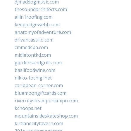
djmaddogmusic.com
thesoundarchitects.com
allin1roofing.com
keepjudgewebb.com
anatomyofadventure.com
drivancastillo.com
cmmedspa.com
midletontkd.com
gardensandgrills.com
basilfoodwine.com
nikko-tochigi.net
caribbean-corner.com
bluemoongiftcards.com
rivercitysteampunkexpo.com
kchoops.net
mountainsideskateshop.com
kirtlandcitytavern.com
301nutritionspot.com