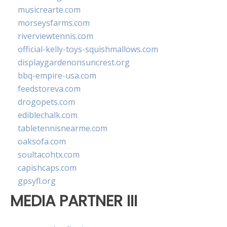
musicrearte.com
morseysfarms.com
riverviewtennis.com
official-kelly-toys-squishmallows.com
displaygardenonsuncrest.org
bbq-empire-usa.com
feedstoreva.com
drogopets.com
ediblechalk.com
tabletennisnearme.com
oaksofa.com
soultacohtx.com
capishcaps.com
gpsyfl.org
MEDIA PARTNER III