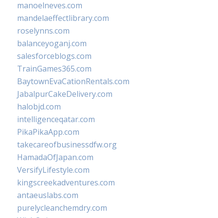
manoelneves.com
mandelaeffectlibrary.com
roselynns.com
balanceyoganj.com
salesforceblogs.com
TrainGames365.com
BaytownEvaCationRentals.com
JabalpurCakeDelivery.com
halobjd.com
intelligenceqatar.com
PikaPikaApp.com
takecareofbusinessdfw.org
HamadaOfJapan.com
VersifyLifestyle.com
kingscreekadventures.com
antaeuslabs.com
purelycleanchemdry.com