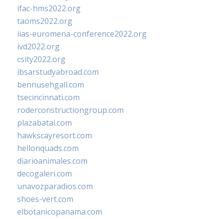
ifac-hms2022.org
taoms2022.org
iias-euromena-conference2022.org
ivd2022.org
csity2022.org
ibsarstudyabroad.com
bennusehgall.com
tsecincinnati.com
roderconstructiongroup.com
plazabatai.com
hawkscayresort.com
hellonquads.com
diarioanimales.com
decogaleri.com
unavozparadios.com
shoes-vert.com
elbotanicopanama.com