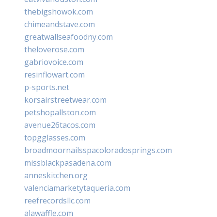
thebigshowok.com
chimeandstave.com
greatwallseafoodny.com
theloverose.com
gabriovoice.com
resinflowart.com
p-sports.net
korsairstreetwear.com
petshopallston.com
avenue26tacos.com
topgglasses.com
broadmoornailsspacoloradosprings.com
missblackpasadena.com
anneskitchen.org
valenciamarketytaqueria.com
reefrecordsllc.com
alawaffle.com