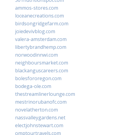
ammos-stores.com
loceanecreations.com
birdsongridgefarm.com
joiedevivblog.com
valera-amsterdam.com
libertybrandhemp.com
norwoodinnwi.com
neighboursmarket.com
blackanguscareers.com
bolesfororegon.com
bodega-ole.com
thestreamlinerlounge.com
mestrinorubanofc.com
novelatherton.com
nassvalleygardens.net
electjohnstewart.com
omptourtravels.com