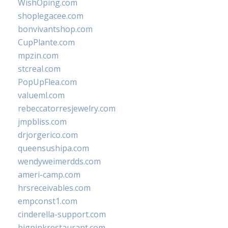
WishOping.com
shoplegacee.com
bonvivantshop.com
CupPlante.com
mpzin.com
stcreal.com
PopUpFlea.com
valueml.com
rebeccatorresjewelry.com
jmpbliss.com
drjorgerico.com
queensushipa.com
wendyweimerdds.com
ameri-camp.com
hrsreceivables.com
empconst1.com
cinderella-support.com
bigpinkrestaurant.com