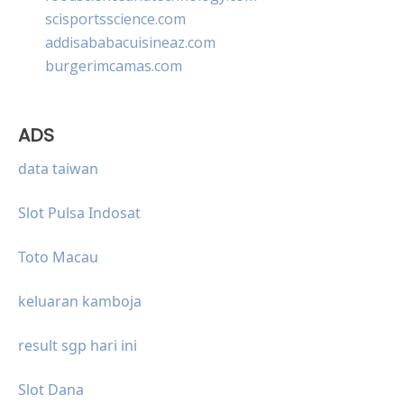
scisportsscience.com
addisababacuisineaz.com
burgerimcamas.com
ADS
data taiwan
Slot Pulsa Indosat
Toto Macau
keluaran kamboja
result sgp hari ini
Slot Dana