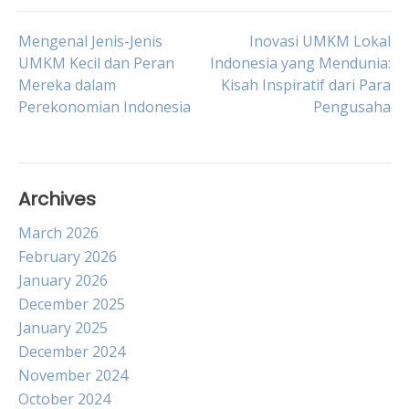
Post
Mengenal Jenis-Jenis
Inovasi UMKM Lokal
UMKM Kecil dan Peran
Indonesia yang Mendunia:
Mereka dalam
Kisah Inspiratif dari Para
navigation
Perekonomian Indonesia
Pengusaha
Archives
March 2026
February 2026
January 2026
December 2025
January 2025
December 2024
November 2024
October 2024