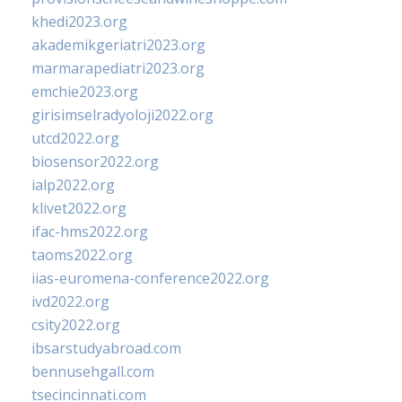
khedi2023.org
akademikgeriatri2023.org
marmarapediatri2023.org
emchie2023.org
girisimselradyoloji2022.org
utcd2022.org
biosensor2022.org
ialp2022.org
klivet2022.org
ifac-hms2022.org
taoms2022.org
iias-euromena-conference2022.org
ivd2022.org
csity2022.org
ibsarstudyabroad.com
bennusehgall.com
tsecincinnati.com