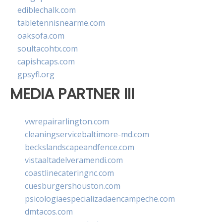
ediblechalk.com
tabletennisnearme.com
oaksofa.com
soultacohtx.com
capishcaps.com
gpsyfl.org
MEDIA PARTNER III
vwrepairarlington.com
cleaningservicebaltimore-md.com
beckslandscapeandfence.com
vistaaltadelveramendi.com
coastlinecateringnc.com
cuesburgershouston.com
psicologiaespecializadaencampeche.com
dmtacos.com