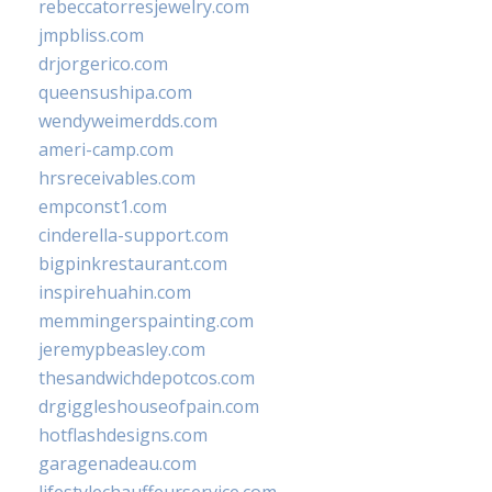
rebeccatorresjewelry.com
jmpbliss.com
drjorgerico.com
queensushipa.com
wendyweimerdds.com
ameri-camp.com
hrsreceivables.com
empconst1.com
cinderella-support.com
bigpinkrestaurant.com
inspirehuahin.com
memmingerspainting.com
jeremypbeasley.com
thesandwichdepotcos.com
drgiggleshouseofpain.com
hotflashdesigns.com
garagenadeau.com