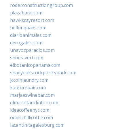
roderconstructiongroup.com
plazabatai.com
hawkscayresort.com
hellonquads.com
diarioanimales.com
decogaleri.com
unavozparadios.com
shoes-vert.com
elbotanicopanama.com
shadyoaksrockportrvpark.com
jccoinlaundry.com
kautorepair.com
marjaeswinebar.com
elmazatlanclinton.com
ideacoffeenyc.com
odieschillicothe.com
lacantinitagalesburg.com