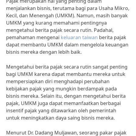
Pajak merupakan hal yang penting dalam
menjalankan bisnis, terutama bagi para Usaha Mikro,
Kecil, dan Menengah (UMKM). Namun, masih banyak
UMKM yang kurang memahami pentingnya
mengetahui berita pajak secara rutin. Padahal,
pemahaman mengenai
keluaran taiwan
berita pajak
dapat membantu UMKM dalam mengelola keuangan
bisnis mereka dengan lebih baik.
Mengetahui berita pajak secara rutin sangat penting
bagi UMKM karena dapat membantu mereka untuk
mempersiapkan diri menghadapi perubahan
kebijakan pajak yang mungkin berdampak pada
bisnis mereka. Selain itu, dengan mengetahui berita
pajak, UMKM juga dapat memanfaatkan berbagai
insentif pajak yang ditawarkan oleh pemerintah
untuk meningkatkan daya saing bisnis mereka.
Menurut Dr. Dadang Muljawan, seorang pakar pajak