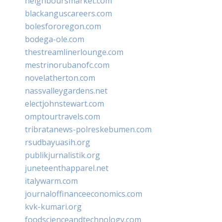
neighboursmarket.com
blackanguscareers.com
bolesfororegon.com
bodega-ole.com
thestreamlinerlounge.com
mestrinorubanofc.com
novelatherton.com
nassvalleygardens.net
electjohnstewart.com
omptourtravels.com
tribratanews-polreskebumen.com
rsudbayuasih.org
publikjurnalistik.org
juneteenthapparel.net
italywarm.com
journaloffinanceeconomics.com
kvk-kumari.org
foodscienceandtechnology.com