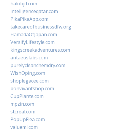
halobjd.com
intelligenceqatar.com
PikaPikaApp.com
takecareofbusinessdfw.org
HamadaOfJapan.com
VersifyLifestyle.com
kingscreekadventures.com
antaeuslabs.com
purelycleanchemdry.com
WishOping.com
shoplegacee.com
bonvivantshop.com
CupPlante.com
mpzin.com
stcreal.com
PopUpFlea.com
valueml.com