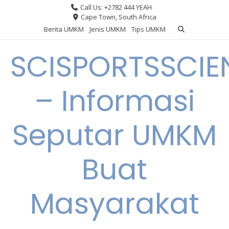
Skip
Call Us: +2782 444 YEAH
to
Cape Town, South Africa
content
Berita UMKM
Jenis UMKM
Tips UMKM
SCISPORTSSCIE
– Informasi
Seputar UMKM
Buat
Masyarakat