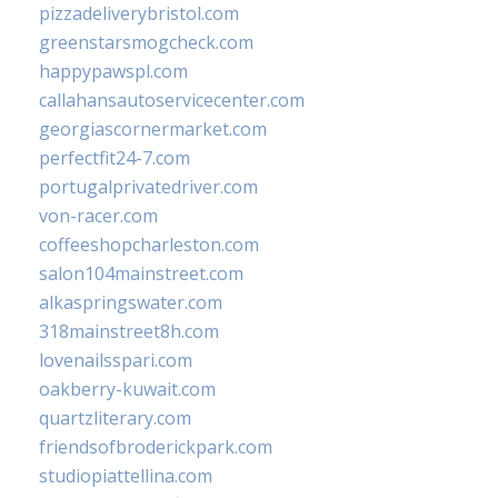
pizzadeliverybristol.com
greenstarsmogcheck.com
happypawspl.com
callahansautoservicecenter.com
georgiascornermarket.com
perfectfit24-7.com
portugalprivatedriver.com
von-racer.com
coffeeshopcharleston.com
salon104mainstreet.com
alkaspringswater.com
318mainstreet8h.com
lovenailsspari.com
oakberry-kuwait.com
quartzliterary.com
friendsofbroderickpark.com
studiopiattellina.com