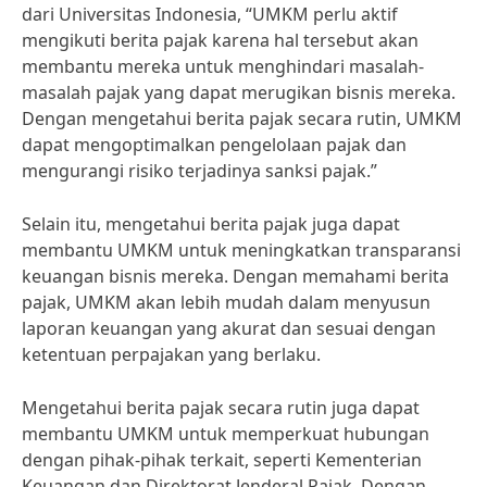
dari Universitas Indonesia, “UMKM perlu aktif
mengikuti berita pajak karena hal tersebut akan
membantu mereka untuk menghindari masalah-
masalah pajak yang dapat merugikan bisnis mereka.
Dengan mengetahui berita pajak secara rutin, UMKM
dapat mengoptimalkan pengelolaan pajak dan
mengurangi risiko terjadinya sanksi pajak.”
Selain itu, mengetahui berita pajak juga dapat
membantu UMKM untuk meningkatkan transparansi
keuangan bisnis mereka. Dengan memahami berita
pajak, UMKM akan lebih mudah dalam menyusun
laporan keuangan yang akurat dan sesuai dengan
ketentuan perpajakan yang berlaku.
Mengetahui berita pajak secara rutin juga dapat
membantu UMKM untuk memperkuat hubungan
dengan pihak-pihak terkait, seperti Kementerian
Keuangan dan Direktorat Jenderal Pajak. Dengan