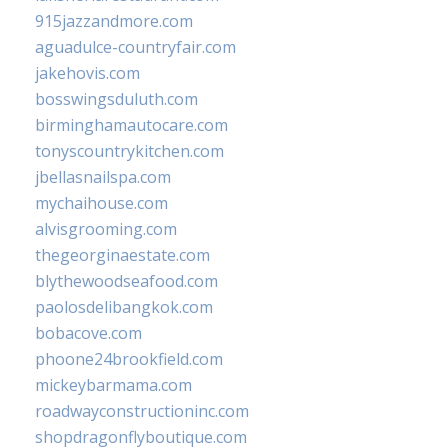
915jazzandmore.com
aguadulce-countryfair.com
jakehovis.com
bosswingsduluth.com
birminghamautocare.com
tonyscountrykitchen.com
jbellasnailspa.com
mychaihouse.com
alvisgrooming.com
thegeorginaestate.com
blythewoodseafood.com
paolosdelibangkok.com
bobacove.com
phoone24brookfield.com
mickeybarmama.com
roadwayconstructioninc.com
shopdragonflyboutique.com