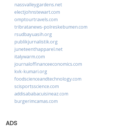
nassvalleygardens.net
electjohnstewart.com
omptourtravels.com
tribratanews-polreskebumen.com
rsudbayuasih.org
publikjurnalistik.org
juneteenthapparel.net
italywarm.com
journaloffinanceeconomics.com
kvk-kumari.org
foodscienceandtechnology.com
scisportsscience.com
addisababacuisineaz.com
burgerimcamas.com
ADS