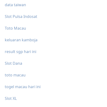
data taiwan
Slot Pulsa Indosat
Toto Macau
keluaran kamboja
result sgp hari ini
Slot Dana
toto macau
togel macau hari ini
Slot XL