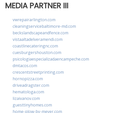
MEDIA PARTNER III
vwrepairarlington.com
cleaningservicebaltimore-md.com
beckslandscapeandfence.com
vistaaltadelveramendi.com
coastlinecateringnc.com
cuesburgershouston.com
psicologiaespecializadaencampeche.com
dmtacos.com
crescentstreetprinting.com
hornopizza.com
driveadragster.com
hematologa.com
lizaivanov.com
guesttinyhomes.com
home-plow-by-meyer.com