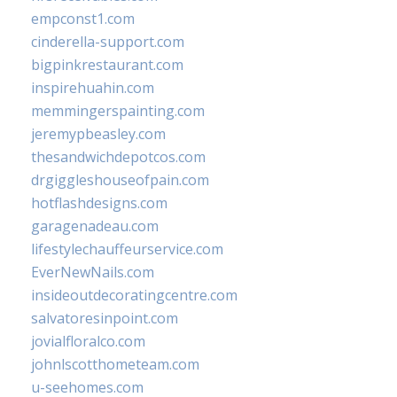
empconst1.com
cinderella-support.com
bigpinkrestaurant.com
inspirehuahin.com
memmingerspainting.com
jeremypbeasley.com
thesandwichdepotcos.com
drgiggleshouseofpain.com
hotflashdesigns.com
garagenadeau.com
lifestylechauffeurservice.com
EverNewNails.com
insideoutdecoratingcentre.com
salvatoresinpoint.com
jovialfloralco.com
johnlscotthometeam.com
u-seehomes.com