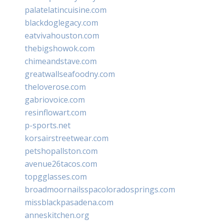
palatelatincuisine.com
blackdoglegacy.com
eatvivahouston.com
thebigshowok.com
chimeandstave.com
greatwallseafoodny.com
theloverose.com
gabriovoice.com
resinflowart.com
p-sports.net
korsairstreetwear.com
petshopallston.com
avenue26tacos.com
topgglasses.com
broadmoornailsspacoloradosprings.com
missblackpasadena.com
anneskitchen.org