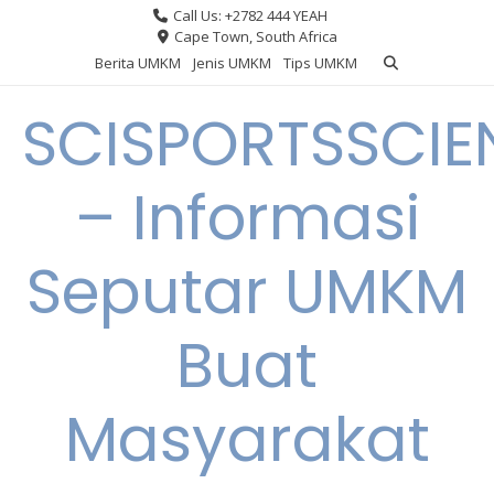
Skip
Call Us: +2782 444 YEAH
to
Cape Town, South Africa
content
Berita UMKM
Jenis UMKM
Tips UMKM
SCISPORTSSCIE
– Informasi
Seputar UMKM
Buat
Masyarakat