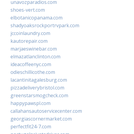
unavozparadios.com
shoes-vert.com
elbotanicopanama.com
shadyoaksrockportrvpark.com
jccoinlaundry.com
kautorepair.com
marjaeswinebar.com
elmazatlanclinton.com
ideacoffeenyc.com
odieschillicothe.com
lacantinitagalesburg.com
pizzadeliverybristol.com
greenstarsmogcheck.com
happypawspl.com
callahansautoservicecenter.com
georgiascornermarket.com
perfectfit24-7.com