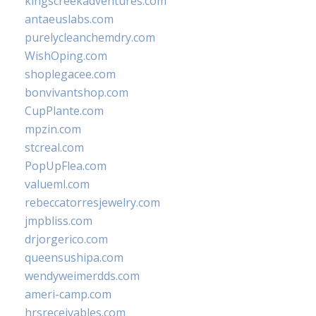
kingscreekadventures.com
antaeuslabs.com
purelycleanchemdry.com
WishOping.com
shoplegacee.com
bonvivantshop.com
CupPlante.com
mpzin.com
stcreal.com
PopUpFlea.com
valueml.com
rebeccatorresjewelry.com
jmpbliss.com
drjorgerico.com
queensushipa.com
wendyweimerdds.com
ameri-camp.com
hrsreceivables.com