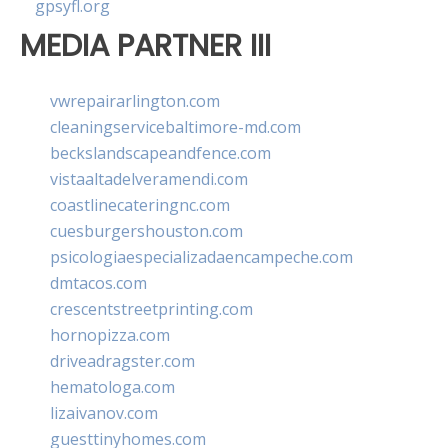
gpsyfl.org
MEDIA PARTNER III
vwrepairarlington.com
cleaningservicebaltimore-md.com
beckslandscapeandfence.com
vistaaltadelveramendi.com
coastlinecateringnc.com
cuesburgershouston.com
psicologiaespecializadaencampeche.com
dmtacos.com
crescentstreetprinting.com
hornopizza.com
driveadragster.com
hematologa.com
lizaivanov.com
guesttinyhomes.com