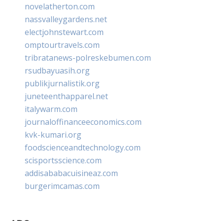
novelatherton.com
nassvalleygardens.net
electjohnstewart.com
omptourtravels.com
tribratanews-polreskebumen.com
rsudbayuasih.org
publikjurnalistik.org
juneteenthapparel.net
italywarm.com
journaloffinanceeconomics.com
kvk-kumari.org
foodscienceandtechnology.com
scisportsscience.com
addisababacuisineaz.com
burgerimcamas.com