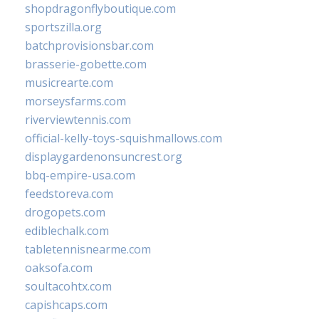
shopdragonflyboutique.com
sportszilla.org
batchprovisionsbar.com
brasserie-gobette.com
musicrearte.com
morseysfarms.com
riverviewtennis.com
official-kelly-toys-squishmallows.com
displaygardenonsuncrest.org
bbq-empire-usa.com
feedstoreva.com
drogopets.com
ediblechalk.com
tabletennisnearme.com
oaksofa.com
soultacohtx.com
capishcaps.com