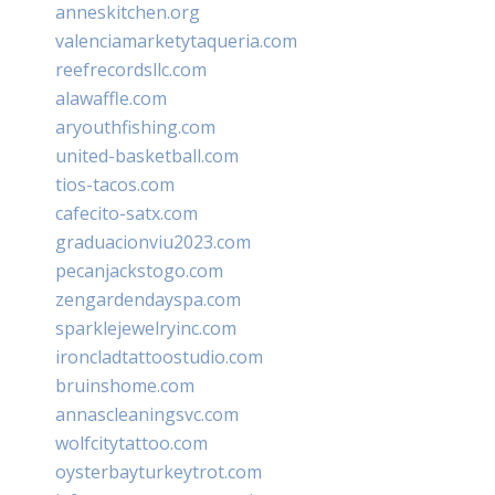
anneskitchen.org
valenciamarketytaqueria.com
reefrecordsllc.com
alawaffle.com
aryouthfishing.com
united-basketball.com
tios-tacos.com
cafecito-satx.com
graduacionviu2023.com
pecanjackstogo.com
zengardendayspa.com
sparklejewelryinc.com
ironcladtattoostudio.com
bruinshome.com
annascleaningsvc.com
wolfcitytattoo.com
oysterbayturkeytrot.com