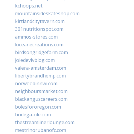
kchoops.net
mountainsideskateshop.com
kirtlandcitytavern.com
301nutritionspot.com
ammos-stores.com
loceanecreations.com
birdsongridgefarm.com
joiedevivblog.com
valera-amsterdam.com
libertybrandhemp.com
norwoodinnwi.com
neighboursmarket.com
blackanguscareers.com
bolesfororegon.com
bodega-ole.com
thestreamlinerlounge.com
mestrinorubanofc.com