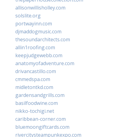
allisonwillisholley.com
solslite.org
portwayinn.com
djmaddogmusic.com
thesoundarchitects.com
allin1roofing.com
keepjudgewebb.com
anatomyofadventure.com
drivancastillo.com
cmmedspa.com
midletontkd.com
gardensandgrills.com
basilfoodwine.com
nikko-tochigi.net
caribbean-corner.com
bluemoongiftcards.com
rivercitysteampunkexpo.com