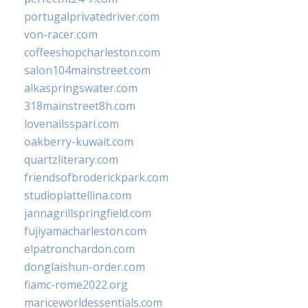
portugalprivatedriver.com
von-racer.com
coffeeshopcharleston.com
salon104mainstreet.com
alkaspringswater.com
318mainstreet8h.com
lovenailsspari.com
oakberry-kuwait.com
quartzliterary.com
friendsofbroderickpark.com
studiopiattellina.com
jannagrillspringfield.com
fujiyamacharleston.com
elpatronchardon.com
donglaishun-order.com
fiamc-rome2022.org
mariceworldessentials.com