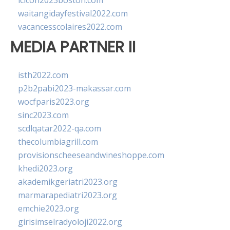
lcicon2023boston.com
waitangidayfestival2022.com
vacancesscolaires2022.com
MEDIA PARTNER II
isth2022.com
p2b2pabi2023-makassar.com
wocfparis2023.org
sinc2023.com
scdlqatar2022-qa.com
thecolumbiagrill.com
provisionscheeseandwineshoppe.com
khedi2023.org
akademikgeriatri2023.org
marmarapediatri2023.org
emchie2023.org
girisimselradyoloji2022.org