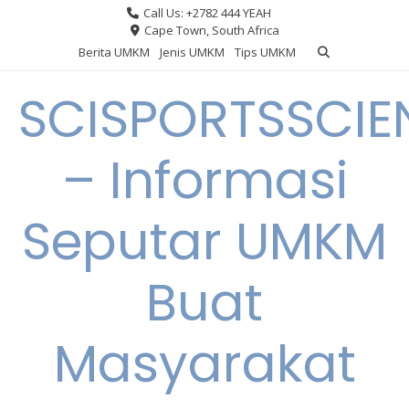
Skip
Call Us: +2782 444 YEAH
to
Cape Town, South Africa
content
Berita UMKM
Jenis UMKM
Tips UMKM
SCISPORTSSCIE
– Informasi
Seputar UMKM
Buat
Masyarakat