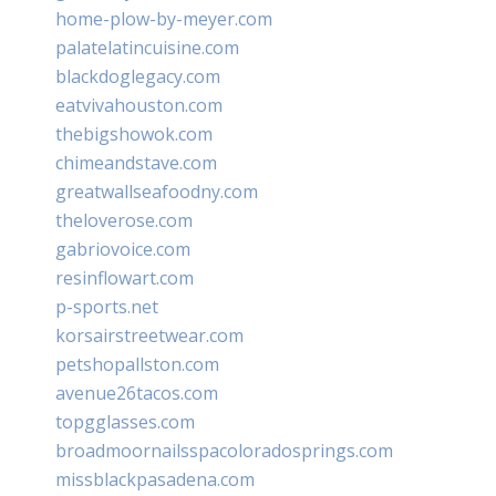
home-plow-by-meyer.com
palatelatincuisine.com
blackdoglegacy.com
eatvivahouston.com
thebigshowok.com
chimeandstave.com
greatwallseafoodny.com
theloverose.com
gabriovoice.com
resinflowart.com
p-sports.net
korsairstreetwear.com
petshopallston.com
avenue26tacos.com
topgglasses.com
broadmoornailsspacoloradosprings.com
missblackpasadena.com