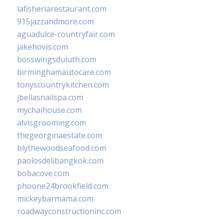
lafisheriarestaurant.com
915jazzandmore.com
aguadulce-countryfair.com
jakehovis.com
bosswingsduluth.com
birminghamautocare.com
tonyscountrykitchen.com
jbellasnailspa.com
mychaihouse.com
alvisgrooming.com
thegeorginaestate.com
blythewoodseafood.com
paolosdelibangkok.com
bobacove.com
phoone24brookfield.com
mickeybarmama.com
roadwayconstructioninc.com