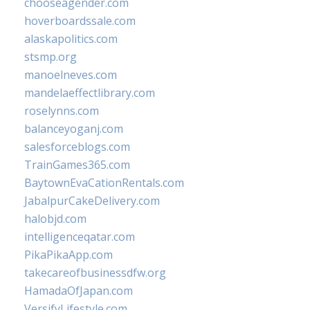
chooseagender.com
hoverboardssale.com
alaskapolitics.com
stsmp.org
manoelneves.com
mandelaeffectlibrary.com
roselynns.com
balanceyoganj.com
salesforceblogs.com
TrainGames365.com
BaytownEvaCationRentals.com
JabalpurCakeDelivery.com
halobjd.com
intelligenceqatar.com
PikaPikaApp.com
takecareofbusinessdfw.org
HamadaOfJapan.com
VersifyLifestyle.com