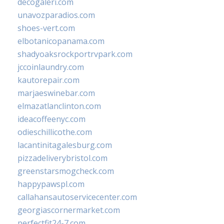
decogaleri.com
unavozparadios.com
shoes-vert.com
elbotanicopanama.com
shadyoaksrockportrvpark.com
jccoinlaundry.com
kautorepair.com
marjaeswinebar.com
elmazatlanclinton.com
ideacoffeenyc.com
odieschillicothe.com
lacantinitagalesburg.com
pizzadeliverybristol.com
greenstarsmogcheck.com
happypawspl.com
callahansautoservicecenter.com
georgiascornermarket.com
perfectfit24-7.com