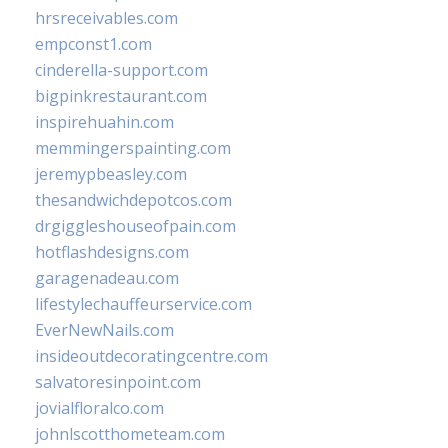
hrsreceivables.com
empconst1.com
cinderella-support.com
bigpinkrestaurant.com
inspirehuahin.com
memmingerspainting.com
jeremypbeasley.com
thesandwichdepotcos.com
drgiggleshouseofpain.com
hotflashdesigns.com
garagenadeau.com
lifestylechauffeurservice.com
EverNewNails.com
insideoutdecoratingcentre.com
salvatoresinpoint.com
jovialfloralco.com
johnlscotthometeam.com