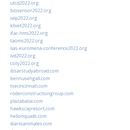
utcd2022.org
biosensor2022.org
ialp2022.org
klivet2022.org
ifac-hms2022.org
taoms2022.org
iias-euromena-conference2022.org
ivd2022.org
csity2022.org
ibsarstudyabroad.com
bennusehgall.com
tsecincinnati.com
roderconstructiongroup.com
plazabatai.com
hawkscayresort.com
hellonquads.com
diarioanimales.com