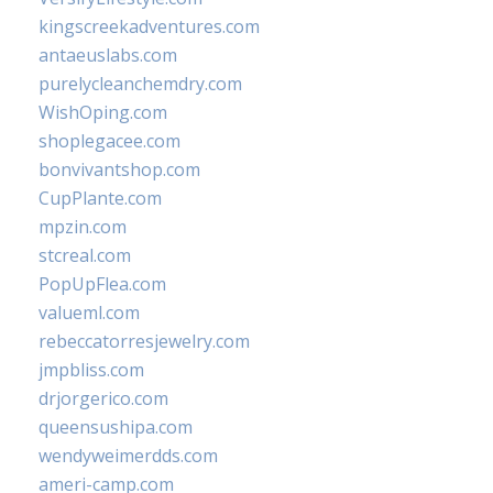
kingscreekadventures.com
antaeuslabs.com
purelycleanchemdry.com
WishOping.com
shoplegacee.com
bonvivantshop.com
CupPlante.com
mpzin.com
stcreal.com
PopUpFlea.com
valueml.com
rebeccatorresjewelry.com
jmpbliss.com
drjorgerico.com
queensushipa.com
wendyweimerdds.com
ameri-camp.com