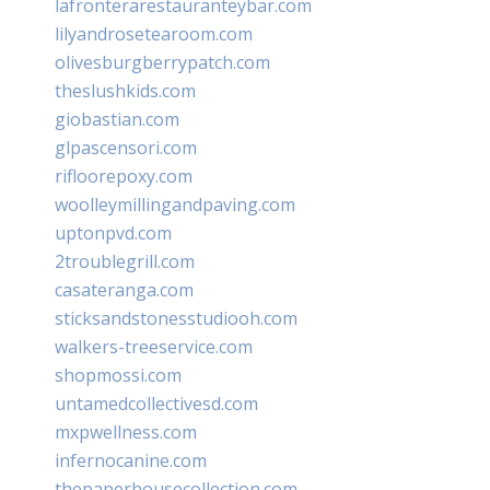
lafronterarestauranteybar.com
lilyandrosetearoom.com
olivesburgberrypatch.com
theslushkids.com
giobastian.com
glpascensori.com
rifloorepoxy.com
woolleymillingandpaving.com
uptonpvd.com
2troublegrill.com
casateranga.com
sticksandstonesstudiooh.com
walkers-treeservice.com
shopmossi.com
untamedcollectivesd.com
mxpwellness.com
infernocanine.com
thepaperhousecollection.com