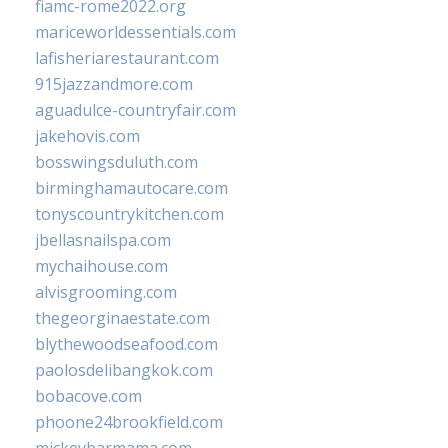
fiamc-rome2022.org
mariceworldessentials.com
lafisheriarestaurant.com
915jazzandmore.com
aguadulce-countryfair.com
jakehovis.com
bosswingsduluth.com
birminghamautocare.com
tonyscountrykitchen.com
jbellasnailspa.com
mychaihouse.com
alvisgrooming.com
thegeorginaestate.com
blythewoodseafood.com
paolosdelibangkok.com
bobacove.com
phoone24brookfield.com