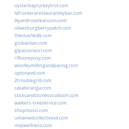
oysterbayturkeytrot.com
lafronterarestauranteybar.com
lilyandrosetearoom.com
olivesburgberrypatch.com
theslushkids.com
giobastian.com
glpascensori.com
rifloorepoxy.com
woolleymillingandpaving.com
uptonpvd.com
2troublegrill.com
casateranga.com
sticksandstonesstudiooh.com
walkers-treeservice.com
shopmossi.com
untamedcollectivesd.com
mxpwellness.com