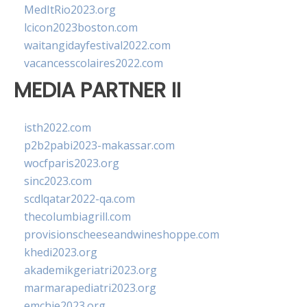
MedItRio2023.org
lcicon2023boston.com
waitangidayfestival2022.com
vacancesscolaires2022.com
MEDIA PARTNER II
isth2022.com
p2b2pabi2023-makassar.com
wocfparis2023.org
sinc2023.com
scdlqatar2022-qa.com
thecolumbiagrill.com
provisionscheeseandwineshoppe.com
khedi2023.org
akademikgeriatri2023.org
marmarapediatri2023.org
emchie2023.org