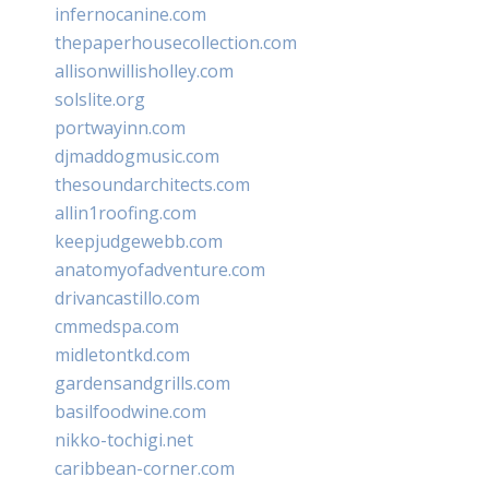
infernocanine.com
thepaperhousecollection.com
allisonwillisholley.com
solslite.org
portwayinn.com
djmaddogmusic.com
thesoundarchitects.com
allin1roofing.com
keepjudgewebb.com
anatomyofadventure.com
drivancastillo.com
cmmedspa.com
midletontkd.com
gardensandgrills.com
basilfoodwine.com
nikko-tochigi.net
caribbean-corner.com