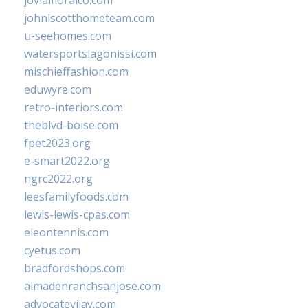
jovialfloralco.com
johnlscotthometeam.com
u-seehomes.com
watersportslagonissi.com
mischieffashion.com
eduwyre.com
retro-interiors.com
theblvd-boise.com
fpet2023.org
e-smart2022.org
ngrc2022.org
leesfamilyfoods.com
lewis-lewis-cpas.com
eleontennis.com
cyetus.com
bradfordshops.com
almadenranchsanjose.com
advocatevijay.com