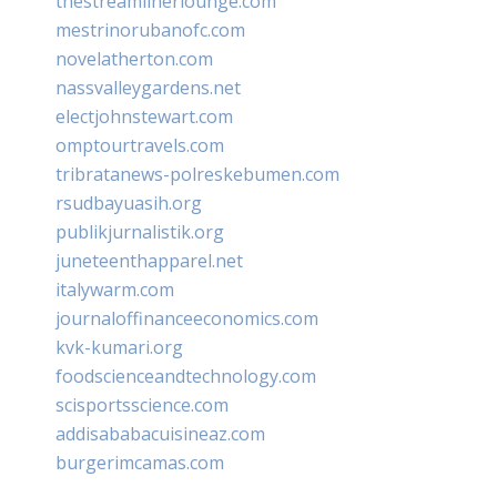
thestreamlinerlounge.com
mestrinorubanofc.com
novelatherton.com
nassvalleygardens.net
electjohnstewart.com
omptourtravels.com
tribratanews-polreskebumen.com
rsudbayuasih.org
publikjurnalistik.org
juneteenthapparel.net
italywarm.com
journaloffinanceeconomics.com
kvk-kumari.org
foodscienceandtechnology.com
scisportsscience.com
addisababacuisineaz.com
burgerimcamas.com