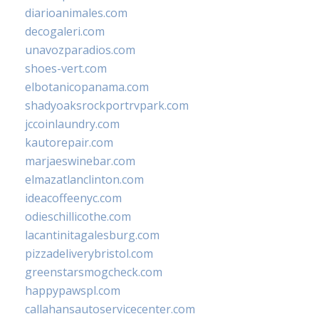
diarioanimales.com
decogaleri.com
unavozparadios.com
shoes-vert.com
elbotanicopanama.com
shadyoaksrockportrvpark.com
jccoinlaundry.com
kautorepair.com
marjaeswinebar.com
elmazatlanclinton.com
ideacoffeenyc.com
odieschillicothe.com
lacantinitagalesburg.com
pizzadeliverybristol.com
greenstarsmogcheck.com
happypawspl.com
callahansautoservicecenter.com