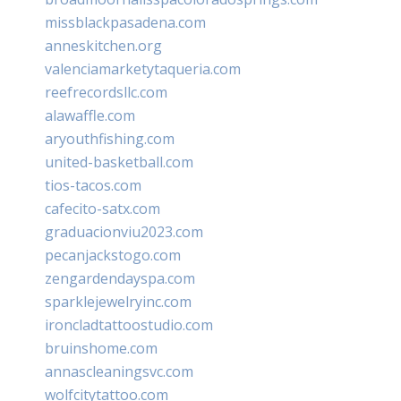
missblackpasadena.com
anneskitchen.org
valenciamarketytaqueria.com
reefrecordsllc.com
alawaffle.com
aryouthfishing.com
united-basketball.com
tios-tacos.com
cafecito-satx.com
graduacionviu2023.com
pecanjackstogo.com
zengardendayspa.com
sparklejewelryinc.com
ironcladtattoostudio.com
bruinshome.com
annascleaningsvc.com
wolfcitytattoo.com