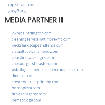
capishcaps.com
gpsyfl.org
MEDIA PARTNER III
vwrepairarlington.com
cleaningservicebaltimore-md.com
beckslandscapeandfence.com
vistaaltadelveramendi.com
coastlinecateringnc.com
cuesburgershouston.com
psicologiaespecializadaencampeche.com
dmtacos.com
crescentstreetprinting.com
hornopizza.com
driveadragster.com
hematologa.com