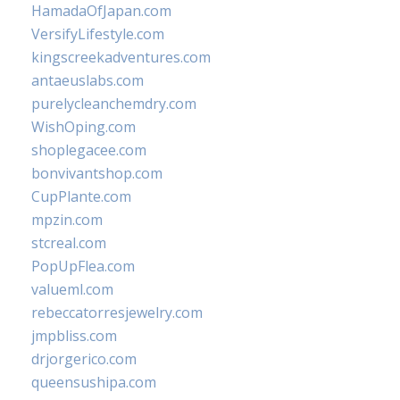
HamadaOfJapan.com
VersifyLifestyle.com
kingscreekadventures.com
antaeuslabs.com
purelycleanchemdry.com
WishOping.com
shoplegacee.com
bonvivantshop.com
CupPlante.com
mpzin.com
stcreal.com
PopUpFlea.com
valueml.com
rebeccatorresjewelry.com
jmpbliss.com
drjorgerico.com
queensushipa.com