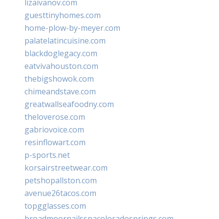
lizaivanov.com
guesttinyhomes.com
home-plow-by-meyer.com
palatelatincuisine.com
blackdoglegacy.com
eatvivahouston.com
thebigshowok.com
chimeandstave.com
greatwallseafoodny.com
theloverose.com
gabriovoice.com
resinflowart.com
p-sports.net
korsairstreetwear.com
petshopallston.com
avenue26tacos.com
topgglasses.com
broadmoornailsspacoloradosprings.com