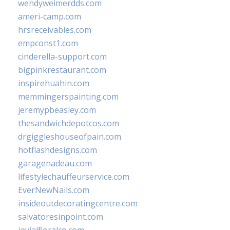
wendyweimerdds.com
ameri-camp.com
hrsreceivables.com
empconst1.com
cinderella-support.com
bigpinkrestaurant.com
inspirehuahin.com
memmingerspainting.com
jeremypbeasley.com
thesandwichdepotcos.com
drgiggleshouseofpain.com
hotflashdesigns.com
garagenadeau.com
lifestylechauffeurservice.com
EverNewNails.com
insideoutdecoratingcentre.com
salvatoresinpoint.com