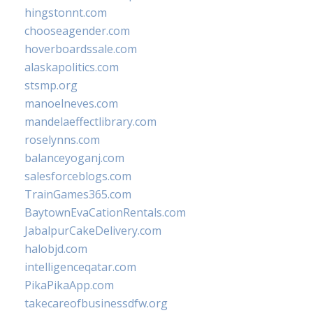
hingstonnt.com
chooseagender.com
hoverboardssale.com
alaskapolitics.com
stsmp.org
manoelneves.com
mandelaeffectlibrary.com
roselynns.com
balanceyoganj.com
salesforceblogs.com
TrainGames365.com
BaytownEvaCationRentals.com
JabalpurCakeDelivery.com
halobjd.com
intelligenceqatar.com
PikaPikaApp.com
takecareofbusinessdfw.org