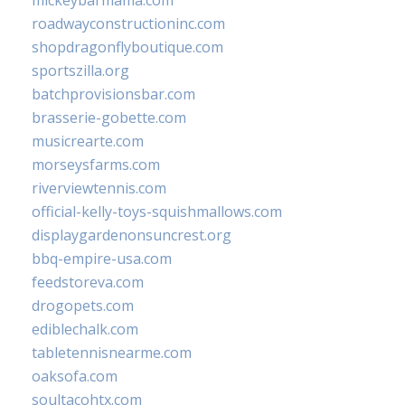
mickeybarmama.com
roadwayconstructioninc.com
shopdragonflyboutique.com
sportszilla.org
batchprovisionsbar.com
brasserie-gobette.com
musicrearte.com
morseysfarms.com
riverviewtennis.com
official-kelly-toys-squishmallows.com
displaygardenonsuncrest.org
bbq-empire-usa.com
feedstoreva.com
drogopets.com
ediblechalk.com
tabletennisnearme.com
oaksofa.com
soultacohtx.com