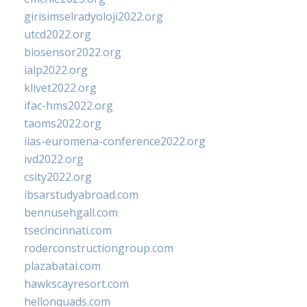
girisimselradyoloji2022.org
utcd2022.org
biosensor2022.org
ialp2022.org
klivet2022.org
ifac-hms2022.org
taoms2022.org
iias-euromena-conference2022.org
ivd2022.org
csity2022.org
ibsarstudyabroad.com
bennusehgall.com
tsecincinnati.com
roderconstructiongroup.com
plazabatai.com
hawkscayresort.com
hellonquads.com