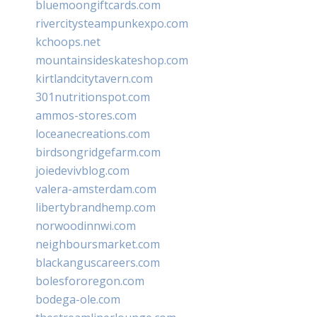
bluemoongiftcards.com
rivercitysteampunkexpo.com
kchoops.net
mountainsideskateshop.com
kirtlandcitytavern.com
301nutritionspot.com
ammos-stores.com
loceanecreations.com
birdsongridgefarm.com
joiedevivblog.com
valera-amsterdam.com
libertybrandhemp.com
norwoodinnwi.com
neighboursmarket.com
blackanguscareers.com
bolesfororegon.com
bodega-ole.com