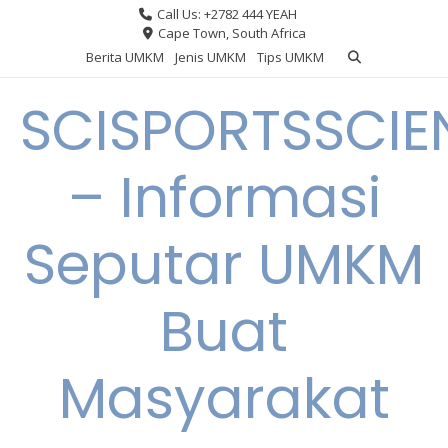
Skip
Call Us: +2782 444 YEAH
to
Cape Town, South Africa
content
Berita UMKM
Jenis UMKM
Tips UMKM
SCISPORTSSCIE
– Informasi
Seputar UMKM
Buat
Masyarakat