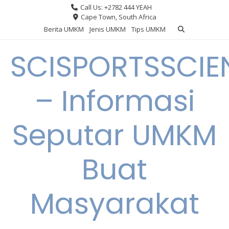
Skip
Call Us: +2782 444 YEAH
to
Cape Town, South Africa
content
Berita UMKM
Jenis UMKM
Tips UMKM
SCISPORTSSCIE
– Informasi
Seputar UMKM
Buat
Masyarakat