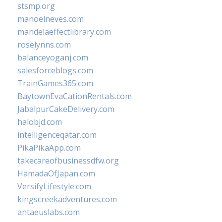
stsmp.org
manoelneves.com
mandelaeffectlibrary.com
roselynns.com
balanceyoganj.com
salesforceblogs.com
TrainGames365.com
BaytownEvaCationRentals.com
JabalpurCakeDelivery.com
halobjd.com
intelligenceqatar.com
PikaPikaApp.com
takecareofbusinessdfw.org
HamadaOfJapan.com
VersifyLifestyle.com
kingscreekadventures.com
antaeuslabs.com