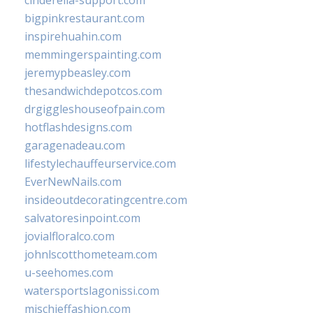
cinderella-support.com
bigpinkrestaurant.com
inspirehuahin.com
memmingerspainting.com
jeremypbeasley.com
thesandwichdepotcos.com
drgiggleshouseofpain.com
hotflashdesigns.com
garagenadeau.com
lifestylechauffeurservice.com
EverNewNails.com
insideoutdecoratingcentre.com
salvatoresinpoint.com
jovialfloralco.com
johnlscotthometeam.com
u-seehomes.com
watersportslagonissi.com
mischieffashion.com