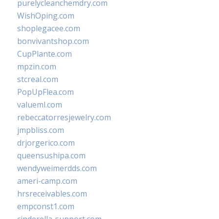
purelycleanchemdry.com
WishOping.com
shoplegacee.com
bonvivantshop.com
CupPlante.com
mpzin.com
stcreal.com
PopUpFlea.com
valueml.com
rebeccatorresjewelry.com
jmpbliss.com
drjorgerico.com
queensushipa.com
wendyweimerdds.com
ameri-camp.com
hrsreceivables.com
empconst1.com