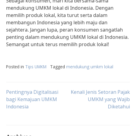
Sebagai konsumen, mari kita bersama-sama
mendukung UMKM lokal di Indonesia. Dengan
memilih produk lokal, kita turut serta dalam
membangun Indonesia yang lebih maju dan
sejahtera. Jangan lupa, peran konsumen sangatlah
penting dalam mendukung UMKM lokal di Indonesia.
Semangat untuk terus memilih produk lokal!
Posted in
Tips UMKM
Tagged
mendukung umkm lokal
Post
Pentingnya Digitalisasi
Kenali Jenis Setoran Pajak
bagi Kemajuan UMKM
UMKM yang Wajib
Indonesia
Diketahui
navigation