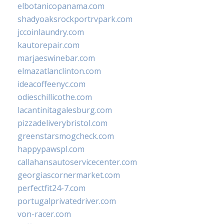
elbotanicopanama.com
shadyoaksrockportrvpark.com
jccoinlaundry.com
kautorepair.com
marjaeswinebar.com
elmazatlanclinton.com
ideacoffeenyc.com
odieschillicothe.com
lacantinitagalesburg.com
pizzadeliverybristol.com
greenstarsmogcheck.com
happypawspl.com
callahansautoservicecenter.com
georgiascornermarket.com
perfectfit24-7.com
portugalprivatedriver.com
von-racer.com