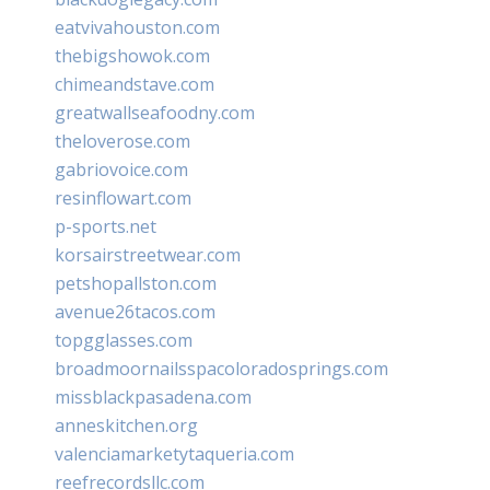
eatvivahouston.com
thebigshowok.com
chimeandstave.com
greatwallseafoodny.com
theloverose.com
gabriovoice.com
resinflowart.com
p-sports.net
korsairstreetwear.com
petshopallston.com
avenue26tacos.com
topgglasses.com
broadmoornailsspacoloradosprings.com
missblackpasadena.com
anneskitchen.org
valenciamarketytaqueria.com
reefrecordsllc.com