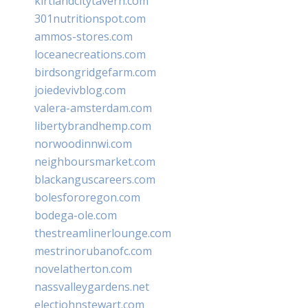
kirtlandcitytavern.com
301nutritionspot.com
ammos-stores.com
loceanecreations.com
birdsongridgefarm.com
joiedevivblog.com
valera-amsterdam.com
libertybrandhemp.com
norwoodinnwi.com
neighboursmarket.com
blackanguscareers.com
bolesfororegon.com
bodega-ole.com
thestreamlinerlounge.com
mestrinorubanofc.com
novelatherton.com
nassvalleygardens.net
electjohnstewart.com