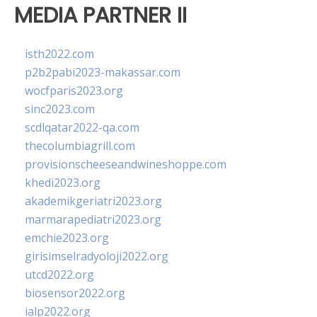
MEDIA PARTNER II
isth2022.com
p2b2pabi2023-makassar.com
wocfparis2023.org
sinc2023.com
scdlqatar2022-qa.com
thecolumbiagrill.com
provisionscheeseandwineshoppe.com
khedi2023.org
akademikgeriatri2023.org
marmarapediatri2023.org
emchie2023.org
girisimselradyoloji2022.org
utcd2022.org
biosensor2022.org
ialp2022.org