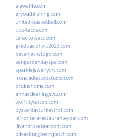
alawaffle.com
aryouthfishing.com
united-basketball.com
tios-tacos.com
cafecito-satx.com
graduacionviu2023.com
pecanjackstogo.com
zengardendayspa.com
sparklejewelryinc.com
ironcladtattoostudio.com
bruinshome.com
annascleaningsvc.com
wolfcitytattoo.com
oysterbayturkeytrot.com
lafronterarestauranteybar.com
lilyandrosetearoom.com
olivesburgberrypatch.com