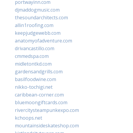
portwayinn.com
djmaddogmusic.com
thesoundarchitects.com
allin1roofing.com
keepjudgewebb.com
anatomyofadventure.com
drivancastillo.com
cmmedspa.com
midletontkd.com
gardensandgrills.com
basilfoodwine.com
nikko-tochigi.net
caribbean-corner.com
bluemoongiftcards.com
rivercitysteampunkexpo.com
kchoops.net
mountainsideskateshop.com