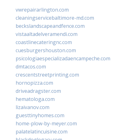
vwrepairarlington.com
cleaningservicebaltimore-md.com
beckslandscapeandfence.com
vistaaltadelveramendi.com
coastlinecateringnc.com
cuesburgershouston.com
psicologiaespecializadaencampeche.com
dmtacos.com
crescentstreetprinting.com
hornopizza.com
driveadragster.com
hematologa.com
lizaivanov.com
guesttinyhomes.com
home-plow-by-meyer.com
palatelatincuisine.com
blackdoglegacy.com