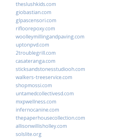
theslushkids.com
giobastian.com
glpascensori.com
rifloorepoxy.com
woolleymillingandpaving.com
uptonpvd.com
2troublegrill.com
casateranga.com
sticksandstonesstudiooh.com
walkers-treeservice.com
shopmossi.com
untamedcollectivesd.com
mxpwellness.com
infernocanine.com
thepaperhousecollection.com
allisonwillisholley.com
solslite.org