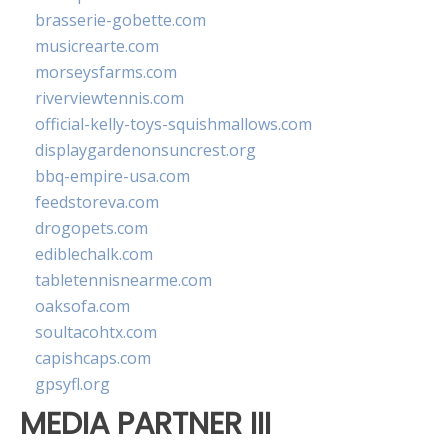
brasserie-gobette.com
musicrearte.com
morseysfarms.com
riverviewtennis.com
official-kelly-toys-squishmallows.com
displaygardenonsuncrest.org
bbq-empire-usa.com
feedstoreva.com
drogopets.com
ediblechalk.com
tabletennisnearme.com
oaksofa.com
soultacohtx.com
capishcaps.com
gpsyfl.org
MEDIA PARTNER III