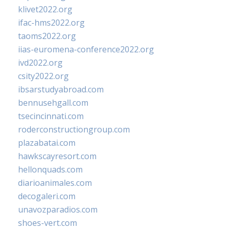
klivet2022.org
ifac-hms2022.org
taoms2022.org
iias-euromena-conference2022.org
ivd2022.org
csity2022.org
ibsarstudyabroad.com
bennusehgall.com
tsecincinnati.com
roderconstructiongroup.com
plazabatai.com
hawkscayresort.com
hellonquads.com
diarioanimales.com
decogaleri.com
unavozparadios.com
shoes-vert.com