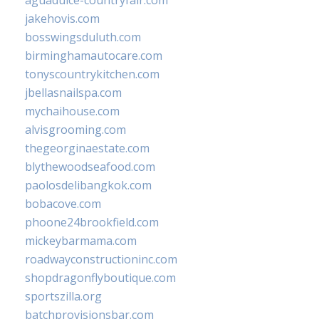
aguadulce-countryfair.com
jakehovis.com
bosswingsduluth.com
birminghamautocare.com
tonyscountrykitchen.com
jbellasnailspa.com
mychaihouse.com
alvisgrooming.com
thegeorginaestate.com
blythewoodseafood.com
paolosdelibangkok.com
bobacove.com
phoone24brookfield.com
mickeybarmama.com
roadwayconstructioninc.com
shopdragonflyboutique.com
sportszilla.org
batchprovisionsbar.com