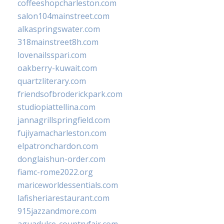
coffeeshopcharleston.com
salon104mainstreet.com
alkaspringswater.com
318mainstreet8h.com
lovenailsspari.com
oakberry-kuwait.com
quartzliterary.com
friendsofbroderickpark.com
studiopiattellina.com
jannagrillspringfield.com
fujiyamacharleston.com
elpatronchardon.com
donglaishun-order.com
fiamc-rome2022.org
mariceworldessentials.com
lafisheriarestaurant.com
915jazzandmore.com