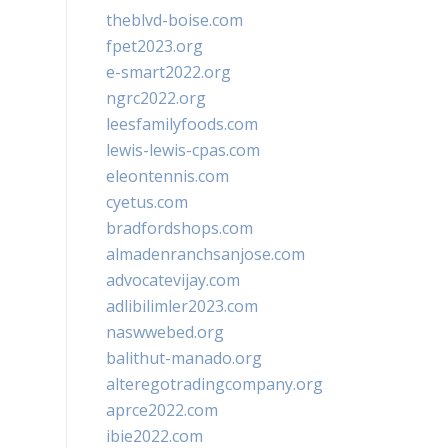
theblvd-boise.com
fpet2023.org
e-smart2022.org
ngrc2022.org
leesfamilyfoods.com
lewis-lewis-cpas.com
eleontennis.com
cyetus.com
bradfordshops.com
almadenranchsanjose.com
advocatevijay.com
adlibilimler2023.com
naswwebed.org
balithut-manado.org
alteregotradingcompany.org
aprce2022.com
ibie2022.com