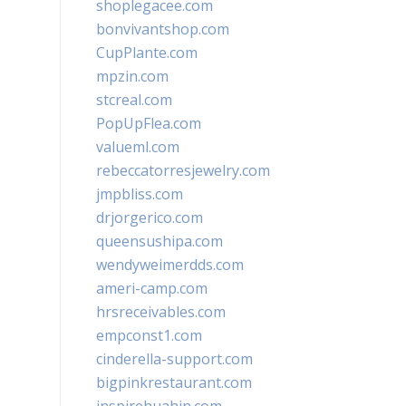
shoplegacee.com
bonvivantshop.com
CupPlante.com
mpzin.com
stcreal.com
PopUpFlea.com
valueml.com
rebeccatorresjewelry.com
jmpbliss.com
drjorgerico.com
queensushipa.com
wendyweimerdds.com
ameri-camp.com
hrsreceivables.com
empconst1.com
cinderella-support.com
bigpinkrestaurant.com