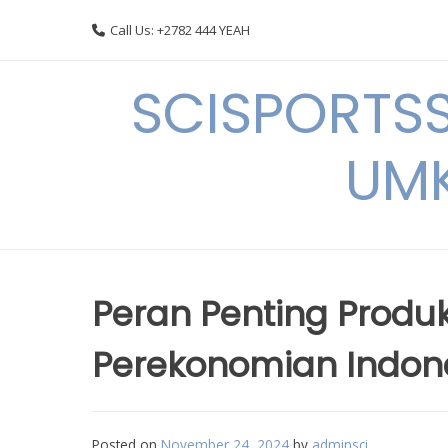
Skip
Call Us: +2782 444 YEAH
to
content
SCISPORTSS
UMK
Peran Penting Produ
Perekonomian Indon
Posted on
November 24, 2024
by
adminsci