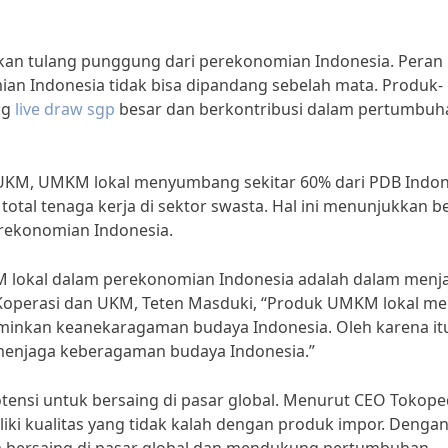
an tulang punggung dari perekonomian Indonesia. Peran
n Indonesia tidak bisa dipandang sebelah mata. Produk-
ng
live draw sgp
besar dan berkontribusi dalam pertumbuh
 UKM, UMKM lokal menyumbang sekitar 60% dari PDB Indon
otal tenaga kerja di sektor swasta. Hal ini menunjukkan b
ekonomian Indonesia.
M lokal dalam perekonomian Indonesia adalah dalam menj
operasi dan UKM, Teten Masduki, “Produk UMKM lokal mem
rminkan keanekaragaman budaya Indonesia. Oleh karena it
menjaga keberagaman budaya Indonesia.”
otensi untuk bersaing di pasar global. Menurut CEO Tokope
iki kualitas yang tidak kalah dengan produk impor. Denga