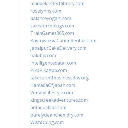
mandelaeffectlibrary.com
roselynns.com
balanceyoganj.com
salesforceblogs.com
TrainGames365.com
BaytownEvaCationRentals.com
JabalpurCakeDelivery.com
halobjd.com
intelligenceqatar.com
PikaPikaApp.com
takecareofbusinessdfw.org
HamadaOfJapan.com
VersifyLifestyle.com
kingscreekadventures.com
antaeuslabs.com
purelycleanchemdry.com
WishOping.com