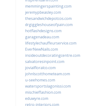
inspirehuahin.com
memmingerspainting.com
jeremypbeasley.com
thesandwichdepotcos.com
drgiggleshouseofpain.com
hotflashdesigns.com
garagenadeau.com
lifestylechauffeurservice.com
EverNewNails.com
insideoutdecoratingcentre.com
salvatoresinpoint.com
jovialfloralco.com
johnlscotthometeam.com
u-seehomes.com
watersportslagonissi.com
mischieffashion.com
eduwyre.com
retro-interiors.com