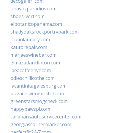
decogaleri.com
unavozparadios.com
shoes-vert.com
elbotanicopanama.com
shadyoaksrockportrvpark.com
jccoinlaundry.com
kautorepair.com
marjaeswinebar.com
elmazatlanclinton.com
ideacoffeenyc.com
odieschillicothe.com
lacantinitagalesburg.com
pizzadeliverybristol.com
greenstarsmogcheck.com
happypawspl.com
callahansautoservicecenter.com
georgiascornermarket.com
perfectfit24-7.com