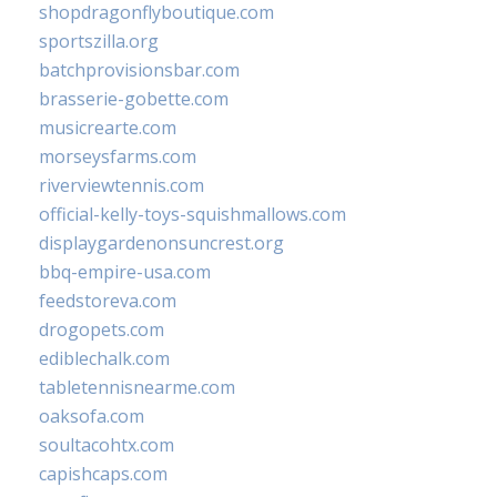
shopdragonflyboutique.com
sportszilla.org
batchprovisionsbar.com
brasserie-gobette.com
musicrearte.com
morseysfarms.com
riverviewtennis.com
official-kelly-toys-squishmallows.com
displaygardenonsuncrest.org
bbq-empire-usa.com
feedstoreva.com
drogopets.com
ediblechalk.com
tabletennisnearme.com
oaksofa.com
soultacohtx.com
capishcaps.com