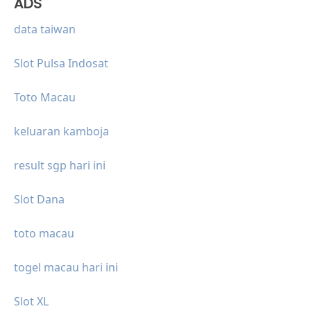
ADS
data taiwan
Slot Pulsa Indosat
Toto Macau
keluaran kamboja
result sgp hari ini
Slot Dana
toto macau
togel macau hari ini
Slot XL