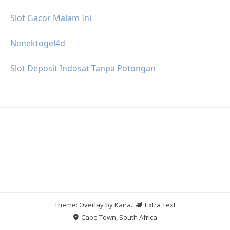
Slot Gacor Malam Ini
Nenektogel4d
Slot Deposit Indosat Tanpa Potongan
Theme: Overlay by
Kaira
.
Extra Text
Cape Town, South Africa