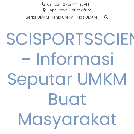
Skip
Call Us: +2782 444 YEAH
to
Cape Town, South Africa
content
Berita UMKM
Jenis UMKM
Tips UMKM
SCISPORTSSCIE
– Informasi
Seputar UMKM
Buat
Masyarakat