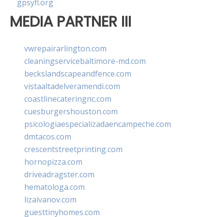
gpsyfl.org
MEDIA PARTNER III
vwrepairarlington.com
cleaningservicebaltimore-md.com
beckslandscapeandfence.com
vistaaltadelveramendi.com
coastlinecateringnc.com
cuesburgershouston.com
psicologiaespecializadaencampeche.com
dmtacos.com
crescentstreetprinting.com
hornopizza.com
driveadragster.com
hematologa.com
lizaivanov.com
guesttinyhomes.com