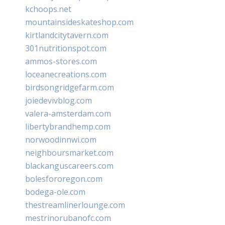
kchoops.net
mountainsideskateshop.com
kirtlandcitytavern.com
301nutritionspot.com
ammos-stores.com
loceanecreations.com
birdsongridgefarm.com
joiedevivblog.com
valera-amsterdam.com
libertybrandhemp.com
norwoodinnwi.com
neighboursmarket.com
blackanguscareers.com
bolesfororegon.com
bodega-ole.com
thestreamlinerlounge.com
mestrinorubanofc.com