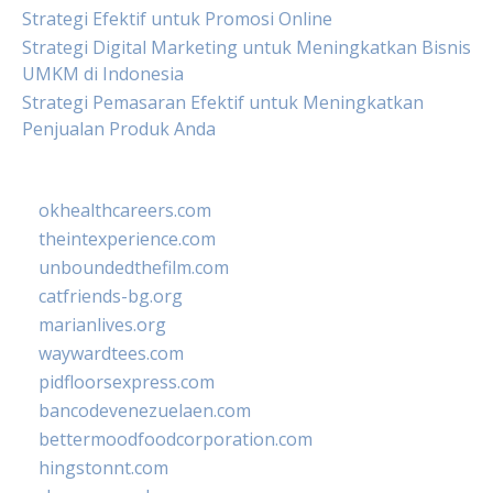
Strategi Efektif untuk Promosi Online
Strategi Digital Marketing untuk Meningkatkan Bisnis
UMKM di Indonesia
Strategi Pemasaran Efektif untuk Meningkatkan
Penjualan Produk Anda
okhealthcareers.com
theintexperience.com
unboundedthefilm.com
catfriends-bg.org
marianlives.org
waywardtees.com
pidfloorsexpress.com
bancodevenezuelaen.com
bettermoodfoodcorporation.com
hingstonnt.com