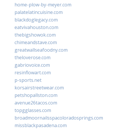
home-plow-by-meyer.com
palatelatincuisine.com
blackdoglegacy.com
eatvivahouston.com
thebigshowok.com
chimeandstave.com
greatwallseafoodny.com
theloverose.com
gabriovoice.com
resinflowart.com
p-sports.net
korsairstreetwear.com
petshopallston.com
avenue26tacos.com
topgglasses.com
broadmoornailsspacoloradosprings.com
missblackpasadena.com