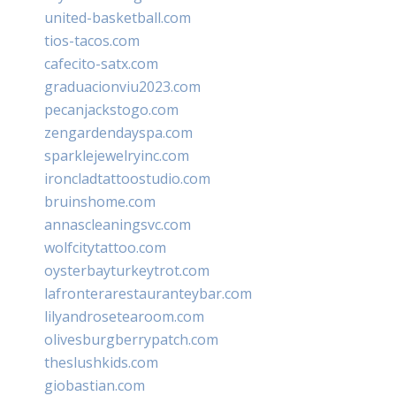
united-basketball.com
tios-tacos.com
cafecito-satx.com
graduacionviu2023.com
pecanjackstogo.com
zengardendayspa.com
sparklejewelryinc.com
ironcladtattoostudio.com
bruinshome.com
annascleaningsvc.com
wolfcitytattoo.com
oysterbayturkeytrot.com
lafronterarestauranteybar.com
lilyandrosetearoom.com
olivesburgberrypatch.com
theslushkids.com
giobastian.com