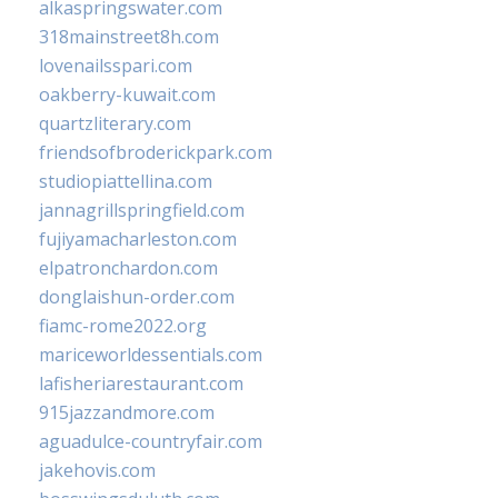
alkaspringswater.com
318mainstreet8h.com
lovenailsspari.com
oakberry-kuwait.com
quartzliterary.com
friendsofbroderickpark.com
studiopiattellina.com
jannagrillspringfield.com
fujiyamacharleston.com
elpatronchardon.com
donglaishun-order.com
fiamc-rome2022.org
mariceworldessentials.com
lafisheriarestaurant.com
915jazzandmore.com
aguadulce-countryfair.com
jakehovis.com