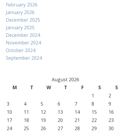
February 2026
January 2026
December 2025
January 2025
December 2024
November 2024
October 2024
September 2024
August 2026
M
T
W
T
F
S
S
1
2
3
4
5
6
7
8
9
10
11
12
13
14
15
16
17
18
19
20
21
22
23
24
25
26
27
28
29
30