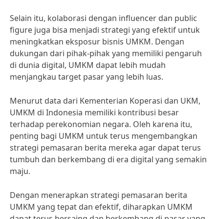
Selain itu, kolaborasi dengan influencer dan public
figure juga bisa menjadi strategi yang efektif untuk
meningkatkan eksposur bisnis UMKM. Dengan
dukungan dari pihak-pihak yang memiliki pengaruh
di dunia digital, UMKM dapat lebih mudah
menjangkau target pasar yang lebih luas.
Menurut data dari Kementerian Koperasi dan UKM,
UMKM di Indonesia memiliki kontribusi besar
terhadap perekonomian negara. Oleh karena itu,
penting bagi UMKM untuk terus mengembangkan
strategi pemasaran berita mereka agar dapat terus
tumbuh dan berkembang di era digital yang semakin
maju.
Dengan menerapkan strategi pemasaran berita
UMKM yang tepat dan efektif, diharapkan UMKM
dapat terus bersaing dan berkembang di pasar yang