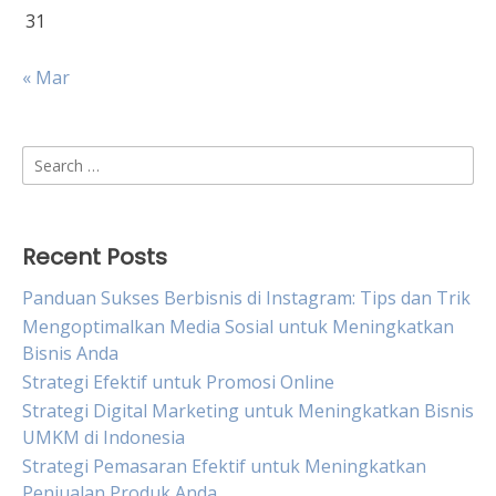
31
« Mar
Search
for:
Recent Posts
Panduan Sukses Berbisnis di Instagram: Tips dan Trik
Mengoptimalkan Media Sosial untuk Meningkatkan
Bisnis Anda
Strategi Efektif untuk Promosi Online
Strategi Digital Marketing untuk Meningkatkan Bisnis
UMKM di Indonesia
Strategi Pemasaran Efektif untuk Meningkatkan
Penjualan Produk Anda