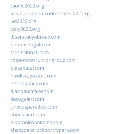
taoms2022.org
iias-euromena-conference2022.org
ivd2022.org
csity2022.org
ibsarstudyabroad.com
bennusehgall.com
tsecincinnati.com
roderconstructiongroup.com
plazabatai.com
hawkscayresort.com
hellonquads.com
diarioanimales.com
decogaleri.com
unavozparadios.com
shoes-vert.com
elbotanicopanama.com
shadyoaksrockportrvpark.com