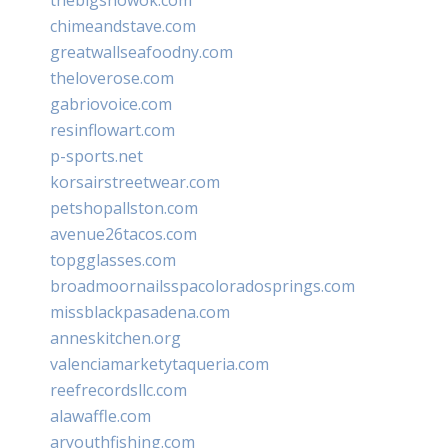
chimeandstave.com
greatwallseafoodny.com
theloverose.com
gabriovoice.com
resinflowart.com
p-sports.net
korsairstreetwear.com
petshopallston.com
avenue26tacos.com
topgglasses.com
broadmoornailsspacoloradosprings.com
missblackpasadena.com
anneskitchen.org
valenciamarketytaqueria.com
reefrecordsllc.com
alawaffle.com
aryouthfishing.com