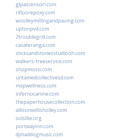
glpascensori.com
rifloorepoxy.com
woolleymillingandpaving.com
uptonpvd.com
2troublegrill.com
casateranga.com
sticksandstonesstudiooh.com
walkers-treeservice.com
shopmossi.com
untamedcollectivesd.com
mxpwellness.com
infernocanine.com
thepaperhousecollection.com
allisonwillisholley.com
solslite.org
portwayinn.com
djmaddogmusic.com