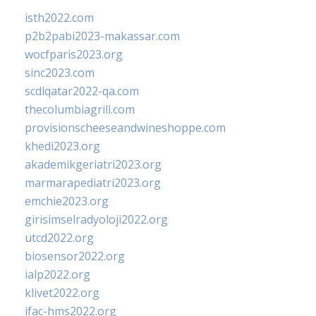
isth2022.com
p2b2pabi2023-makassar.com
wocfparis2023.org
sinc2023.com
scdlqatar2022-qa.com
thecolumbiagrill.com
provisionscheeseandwineshoppe.com
khedi2023.org
akademikgeriatri2023.org
marmarapediatri2023.org
emchie2023.org
girisimselradyoloji2022.org
utcd2022.org
biosensor2022.org
ialp2022.org
klivet2022.org
ifac-hms2022.org