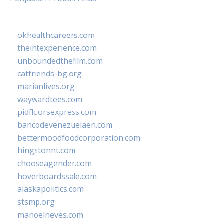
okhealthcareers.com
theintexperience.com
unboundedthefilm.com
catfriends-bg.org
marianlives.org
waywardtees.com
pidfloorsexpress.com
bancodevenezuelaen.com
bettermoodfoodcorporation.com
hingstonnt.com
chooseagender.com
hoverboardssale.com
alaskapolitics.com
stsmp.org
manoelneves.com