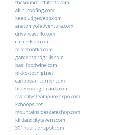
thesoundarchitects.com
allin1roofing.com
keepjudgewebb.com
anatomyofadventure.com
drivancastillo.com
cmmedspa.com
midletontkd.com
gardensandgrills.com
basilfoodwine.com
nikko-tochigi.net
caribbean-corner.com
bluemoongiftcards.com
rivercitysteampunkexpo.com
kchoops.net
mountainsideskateshop.com
kirtlandcitytavern.com
301nutritionspot.com