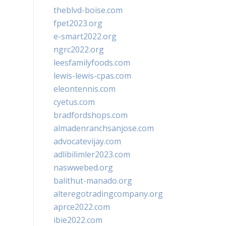
theblvd-boise.com
fpet2023.org
e-smart2022.org
ngrc2022.org
leesfamilyfoods.com
lewis-lewis-cpas.com
eleontennis.com
cyetus.com
bradfordshops.com
almadenranchsanjose.com
advocatevijay.com
adlibilimler2023.com
naswwebed.org
balithut-manado.org
alteregotradingcompany.org
aprce2022.com
ibie2022.com