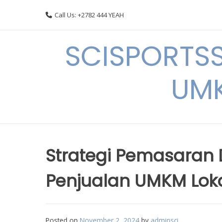
Skip
Call Us: +2782 444 YEAH
to
content
SCISPORTSS
UMK
Strategi Pemasaran 
Penjualan UMKM Lok
Posted on
November 2, 2024
by
adminsci