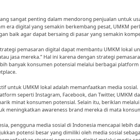
 yang sangat penting dalam mendorong penjualan untuk us
lam era digital yang semakin berkembang pesat, UMKM per
an baik agar dapat bersaing di pasar yang semakin kompet
“Strategi pemasaran digital dapat membantu UMKM lokal u
 atau jasa mereka.” Hal ini karena dengan strategi pemasar
bih banyak konsumen potensial melalui berbagai platform
tplace.
ektif untuk UMKM lokal adalah memanfaatkan media sosial.
form seperti Instagram, Facebook, dan Twitter, UMKM da
k minat konsumen potensial. Selain itu, beriklan melalui
uk meningkatkan awareness brand mereka di mata konsu
sia, pengguna media sosial di Indonesia mencapai lebih da
ukkan potensi besar yang dimiliki oleh media sosial sebaga