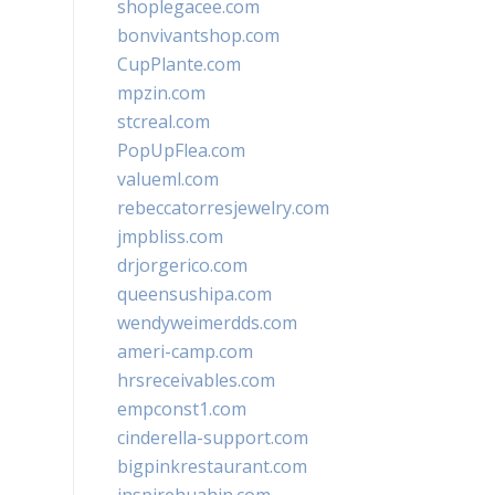
shoplegacee.com
bonvivantshop.com
CupPlante.com
mpzin.com
stcreal.com
PopUpFlea.com
valueml.com
rebeccatorresjewelry.com
jmpbliss.com
drjorgerico.com
queensushipa.com
wendyweimerdds.com
ameri-camp.com
hrsreceivables.com
empconst1.com
cinderella-support.com
bigpinkrestaurant.com