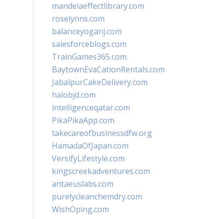
mandelaeffectlibrary.com
roselynns.com
balanceyoganj.com
salesforceblogs.com
TrainGames365.com
BaytownEvaCationRentals.com
JabalpurCakeDelivery.com
halobjd.com
intelligenceqatar.com
PikaPikaApp.com
takecareofbusinessdfw.org
HamadaOfJapan.com
VersifyLifestyle.com
kingscreekadventures.com
antaeuslabs.com
purelycleanchemdry.com
WishOping.com