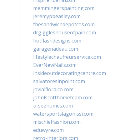
inspirehuahin.com
memmingerspainting.com
jeremypbeasley.com
thesandwichdepotcos.com
drgiggleshouseofpain.com
hotflashdesigns.com
garagenadeau.com
lifestylechauffeurservice.com
EverNewNails.com
insideoutdecoratingcentre.com
salvatoresinpoint.com
jovialfloralco.com
johnlscotthometeam.com
u-seehomes.com
watersportslagonissi.com
mischieffashion.com
eduwyre.com
retro-interiors.com