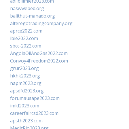
adlibilimler2023.com
naswwebed.org
balithut-manado.org
alteregotradingcompany.org
aprce2022.com
ibie2022.com
sbcc-2022.com
AngolaOilAndGas2022.com
Convoy4Freedom2022.com
grur2023.org
hkhk2023.org
napm2023.org
apsdfd2023.org
forumausape2023.com
imkl2023.com
careerfaircsd2023.com
apsth2023.com
MedItRio2023.org