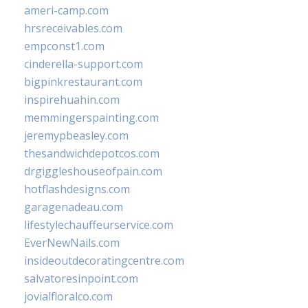
ameri-camp.com
hrsreceivables.com
empconst1.com
cinderella-support.com
bigpinkrestaurant.com
inspirehuahin.com
memmingerspainting.com
jeremypbeasley.com
thesandwichdepotcos.com
drgiggleshouseofpain.com
hotflashdesigns.com
garagenadeau.com
lifestylechauffeurservice.com
EverNewNails.com
insideoutdecoratingcentre.com
salvatoresinpoint.com
jovialfloralco.com