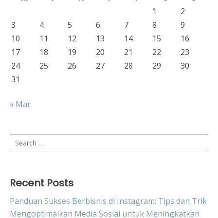
1
2
3
4
5
6
7
8
9
10
11
12
13
14
15
16
17
18
19
20
21
22
23
24
25
26
27
28
29
30
31
« Mar
Search
for:
Recent Posts
Panduan Sukses Berbisnis di Instagram: Tips dan Trik
Mengoptimalkan Media Sosial untuk Meningkatkan