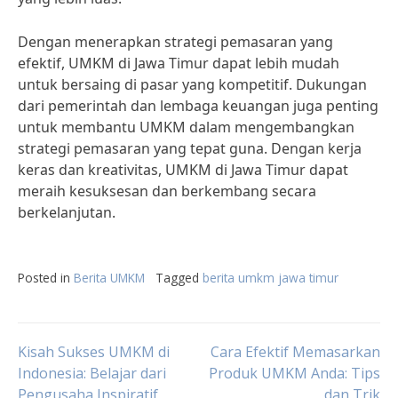
Dengan menerapkan strategi pemasaran yang
efektif, UMKM di Jawa Timur dapat lebih mudah
untuk bersaing di pasar yang kompetitif. Dukungan
dari pemerintah dan lembaga keuangan juga penting
untuk membantu UMKM dalam mengembangkan
strategi pemasaran yang tepat guna. Dengan kerja
keras dan kreativitas, UMKM di Jawa Timur dapat
meraih kesuksesan dan berkembang secara
berkelanjutan.
Posted in
Berita UMKM
Tagged
berita umkm jawa timur
Post
Kisah Sukses UMKM di
Cara Efektif Memasarkan
Indonesia: Belajar dari
Produk UMKM Anda: Tips
Pengusaha Inspiratif
dan Trik