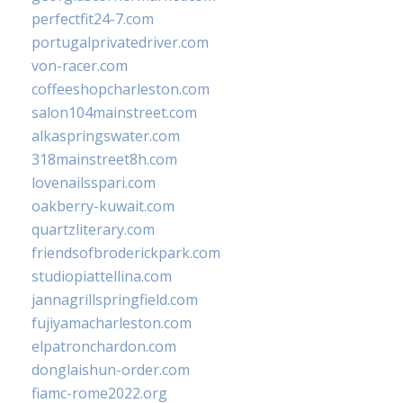
perfectfit24-7.com
portugalprivatedriver.com
von-racer.com
coffeeshopcharleston.com
salon104mainstreet.com
alkaspringswater.com
318mainstreet8h.com
lovenailsspari.com
oakberry-kuwait.com
quartzliterary.com
friendsofbroderickpark.com
studiopiattellina.com
jannagrillspringfield.com
fujiyamacharleston.com
elpatronchardon.com
donglaishun-order.com
fiamc-rome2022.org