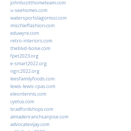
johnlscotthometeam.com
u-seehomes.com
watersportslagonissi.com
mischieffashion.com
eduwyre.com
retro-interiors.com
theblvd-boise.com
fpet2023.org
e-smart2022.org
ngrc2022.org
leesfamilyfoods.com
lewis-lewis-cpas.com
eleontennis.com
cyetus.com
bradfordshops.com
almadenranchsanjose.com
advocatevijay.com