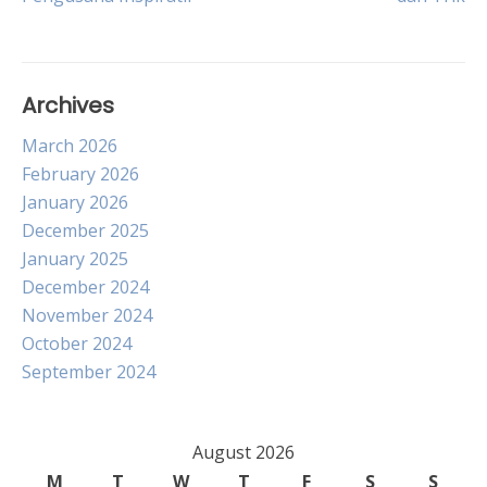
navigation
Archives
March 2026
February 2026
January 2026
December 2025
January 2025
December 2024
November 2024
October 2024
September 2024
August 2026
M
T
W
T
F
S
S