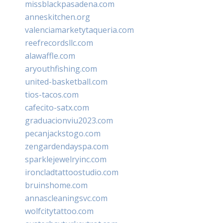
missblackpasadena.com
anneskitchen.org
valenciamarketytaqueria.com
reefrecordsllc.com
alawaffle.com
aryouthfishing.com
united-basketball.com
tios-tacos.com
cafecito-satx.com
graduacionviu2023.com
pecanjackstogo.com
zengardendayspa.com
sparklejewelryinc.com
ironcladtattoostudio.com
bruinshome.com
annascleaningsvc.com
wolfcitytattoo.com