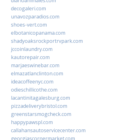
diarioanimales.com
decogaleri.com
unavozparadios.com
shoes-vert.com
elbotanicopanama.com
shadyoaksrockportrvpark.com
jccoinlaundry.com
kautorepair.com
marjaeswinebar.com
elmazatlanclinton.com
ideacoffeenyc.com
odieschillicothe.com
lacantinitagalesburg.com
pizzadeliverybristol.com
greenstarsmogcheck.com
happypawspl.com
callahansautoservicecenter.com
georgiascornermarket.com