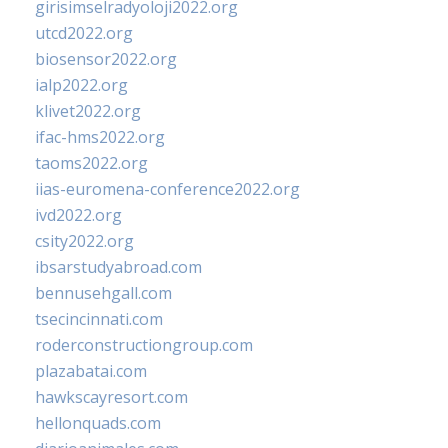
girisimselradyoloji2022.org
utcd2022.org
biosensor2022.org
ialp2022.org
klivet2022.org
ifac-hms2022.org
taoms2022.org
iias-euromena-conference2022.org
ivd2022.org
csity2022.org
ibsarstudyabroad.com
bennusehgall.com
tsecincinnati.com
roderconstructiongroup.com
plazabatai.com
hawkscayresort.com
hellonquads.com