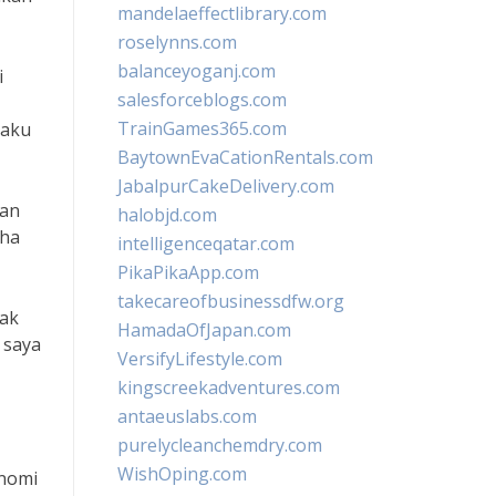
mandelaeffectlibrary.com
roselynns.com
balanceyoganj.com
i
salesforceblogs.com
TrainGames365.com
laku
BaytownEvaCationRentals.com
JabalpurCakeDelivery.com
tan
halobjd.com
aha
intelligenceqatar.com
PikaPikaApp.com
takecareofbusinessdfw.org
jak
HamadaOfJapan.com
 saya
VersifyLifestyle.com
kingscreekadventures.com
antaeuslabs.com
purelycleanchemdry.com
WishOping.com
onomi