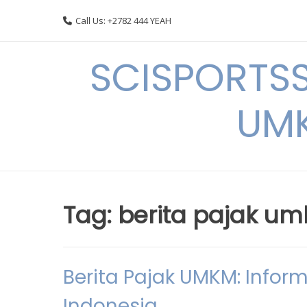
Skip
Call Us: +2782 444 YEAH
to
content
SCISPORTSS
UMK
Tag:
berita pajak u
Berita Pajak UMKM: Infor
Indonesia