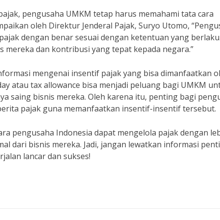
pajak, pengusaha UMKM tetap harus memahami tata cara
mpaikan oleh Direktur Jenderal Pajak, Suryo Utomo, “Peng
ajak dengan benar sesuai dengan ketentuan yang berlaku.
 mereka dan kontribusi yang tepat kepada negara.”
nformasi mengenai insentif pajak yang bisa dimanfaatkan o
liday atau tax allowance bisa menjadi peluang bagi UMKM un
 saing bisnis mereka. Oleh karena itu, penting bagi peng
ita pajak guna memanfaatkan insentif-insentif tersebut.
ra pengusaha Indonesia dapat mengelola pajak dengan le
 dari bisnis mereka. Jadi, jangan lewatkan informasi pent
jalan lancar dan sukses!