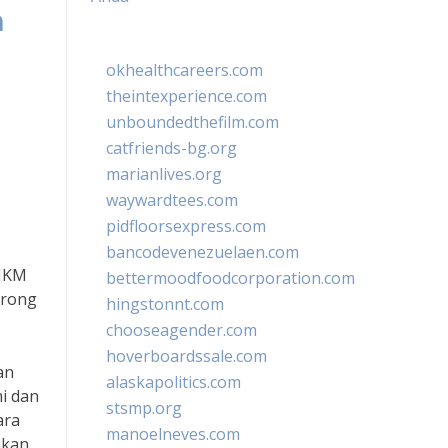
n
okhealthcareers.com
theintexperience.com
unboundedthefilm.com
catfriends-bg.org
marianlives.org
waywardtees.com
pidfloorsexpress.com
bancodevenezuelaen.com
UMKM
bettermoodfoodcorporation.com
orong
hingstonnt.com
chooseagender.com
hoverboardssale.com
an
alaskapolitics.com
i dan
stsmp.org
ara
manoelneves.com
akan