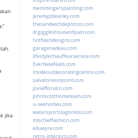
inspirehuahin.com
memmingerspainting.com
jakan
jeremypbeasley.com
thesandwichdepotcos.com
.”
drgiggleshouseofpain.com
hotflashdesigns.com
garagenadeau.com
tah.
lifestylechauffeurservice.com
EverNewNails.com
a
insideoutdecoratingcentre.com
salvatoresinpoint.com
jovialfloralco.com
johnlscotthometeam.com
u-seehomes.com
watersportslagonissi.com
 jika
mischieffashion.com
eduwyre.com
retro-interiors.com