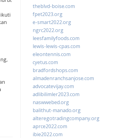
nurut
theblvd-boise.com
fpet2023.org
ikuti
kan
e-smart2022.org
ngrc2022.org
leesfamilyfoods.com
lewis-lewis-cpas.com
eleontennis.com
ing,
cyetus.com
bradfordshops.com
almadenranchsanjose.com
an
advocatevijay.com
a
adlibilimler2023.com
naswwebed.org
balithut-manado.org
alteregotradingcompany.org
aprce2022.com
ibie2022.com