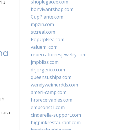
shoplegacee.com
rlu
bonvivantshop.com
CupPlante.com
mpzin.com
stcreal.com
PopUpFlea.com
valueml.com
ha
rebeccatorresjewelry.com
jmpbliss.com
drjorgerico.com
queensushipa.com
wendyweimerdds.com
ameri-camp.com
ah
hrsreceivables.com
n
empconst1.com
 cara
cinderella-support.com
bigpinkrestaurant.com