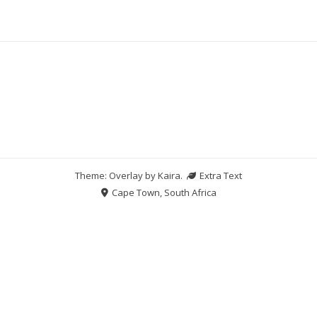
Theme: Overlay by
Kaira
.
Extra Text
Cape Town, South Africa