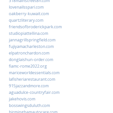
318mainstreet8h.com
lovenailsspari.com
oakberry-kuwait.com
quartzliterary.com
friendsofbroderickpark.com
studiopiattellina.com
jannagrillspringfield.com
fujiyamacharleston.com
elpatronchardon.com
donglaishun-order.com
fiamc-rome2022.org
mariceworldessentials.com
lafisheriarestaurant.com
915jazzandmore.com
aguadulce-countryfair.com
jakehovis.com
bosswingsduluth.com
birminghamautocare.com