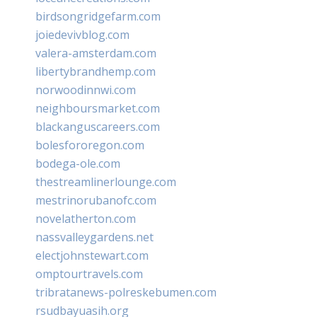
birdsongridgefarm.com
joiedevivblog.com
valera-amsterdam.com
libertybrandhemp.com
norwoodinnwi.com
neighboursmarket.com
blackanguscareers.com
bolesfororegon.com
bodega-ole.com
thestreamlinerlounge.com
mestrinorubanofc.com
novelatherton.com
nassvalleygardens.net
electjohnstewart.com
omptourtravels.com
tribratanews-polreskebumen.com
rsudbayuasih.org