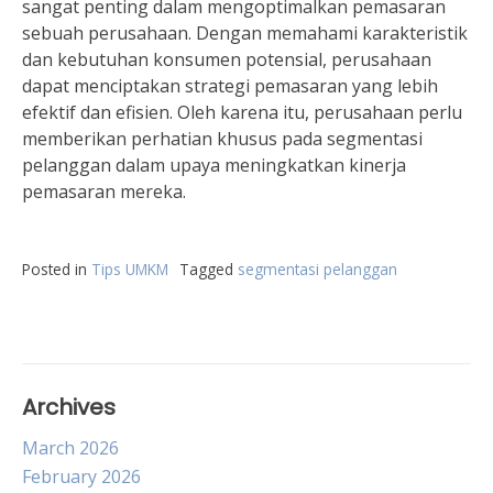
sangat penting dalam mengoptimalkan pemasaran
sebuah perusahaan. Dengan memahami karakteristik
dan kebutuhan konsumen potensial, perusahaan
dapat menciptakan strategi pemasaran yang lebih
efektif dan efisien. Oleh karena itu, perusahaan perlu
memberikan perhatian khusus pada segmentasi
pelanggan dalam upaya meningkatkan kinerja
pemasaran mereka.
Posted in
Tips UMKM
Tagged
segmentasi pelanggan
Archives
March 2026
February 2026