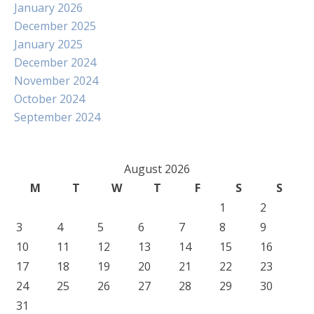
January 2026
December 2025
January 2025
December 2024
November 2024
October 2024
September 2024
August 2026
M
T
W
T
F
S
S
1
2
3
4
5
6
7
8
9
10
11
12
13
14
15
16
17
18
19
20
21
22
23
24
25
26
27
28
29
30
31