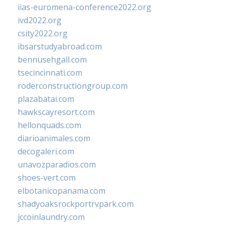
iias-euromena-conference2022.org
ivd2022.org
csity2022.org
ibsarstudyabroad.com
bennusehgall.com
tsecincinnati.com
roderconstructiongroup.com
plazabatai.com
hawkscayresort.com
hellonquads.com
diarioanimales.com
decogaleri.com
unavozparadios.com
shoes-vert.com
elbotanicopanama.com
shadyoaksrockportrvpark.com
jccoinlaundry.com