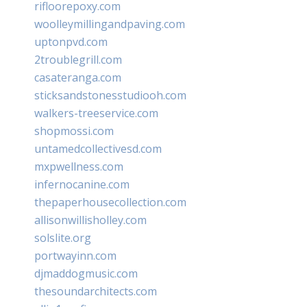
rifloorepoxy.com
woolleymillingandpaving.com
uptonpvd.com
2troublegrill.com
casateranga.com
sticksandstonesstudiooh.com
walkers-treeservice.com
shopmossi.com
untamedcollectivesd.com
mxpwellness.com
infernocanine.com
thepaperhousecollection.com
allisonwillisholley.com
solslite.org
portwayinn.com
djmaddogmusic.com
thesoundarchitects.com