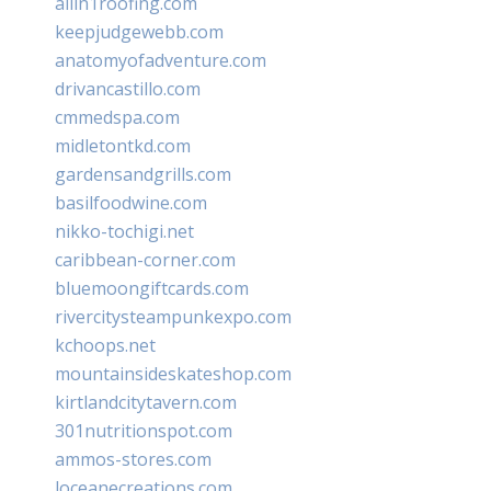
allin1roofing.com
keepjudgewebb.com
anatomyofadventure.com
drivancastillo.com
cmmedspa.com
midletontkd.com
gardensandgrills.com
basilfoodwine.com
nikko-tochigi.net
caribbean-corner.com
bluemoongiftcards.com
rivercitysteampunkexpo.com
kchoops.net
mountainsideskateshop.com
kirtlandcitytavern.com
301nutritionspot.com
ammos-stores.com
loceanecreations.com