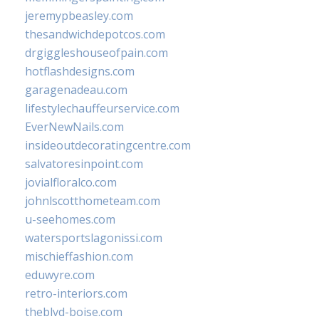
jeremypbeasley.com
thesandwichdepotcos.com
drgiggleshouseofpain.com
hotflashdesigns.com
garagenadeau.com
lifestylechauffeurservice.com
EverNewNails.com
insideoutdecoratingcentre.com
salvatoresinpoint.com
jovialfloralco.com
johnlscotthometeam.com
u-seehomes.com
watersportslagonissi.com
mischieffashion.com
eduwyre.com
retro-interiors.com
theblvd-boise.com