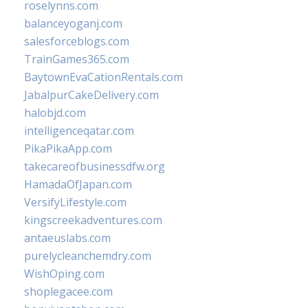
roselynns.com
balanceyoganj.com
salesforceblogs.com
TrainGames365.com
BaytownEvaCationRentals.com
JabalpurCakeDelivery.com
halobjd.com
intelligenceqatar.com
PikaPikaApp.com
takecareofbusinessdfw.org
HamadaOfJapan.com
VersifyLifestyle.com
kingscreekadventures.com
antaeuslabs.com
purelycleanchemdry.com
WishOping.com
shoplegacee.com