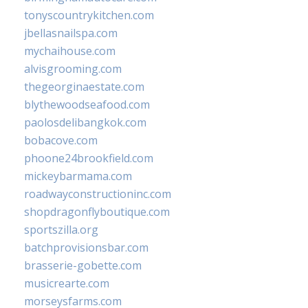
tonyscountrykitchen.com
jbellasnailspa.com
mychaihouse.com
alvisgrooming.com
thegeorginaestate.com
blythewoodseafood.com
paolosdelibangkok.com
bobacove.com
phoone24brookfield.com
mickeybarmama.com
roadwayconstructioninc.com
shopdragonflyboutique.com
sportszilla.org
batchprovisionsbar.com
brasserie-gobette.com
musicrearte.com
morseysfarms.com