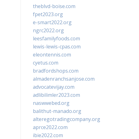
theblvd-boise.com
fpet2023.org
e-smart2022.org
ngrc2022.org
leesfamilyfoods.com
lewis-lewis-cpas.com
eleontennis.com
cyetus.com
bradfordshops.com
almadenranchsanjose.com
advocatevijay.com
adlibilimler2023.com
naswwebed.org
balithut-manado.org
alteregotradingcompany.org
aprce2022.com
ibie2022.com