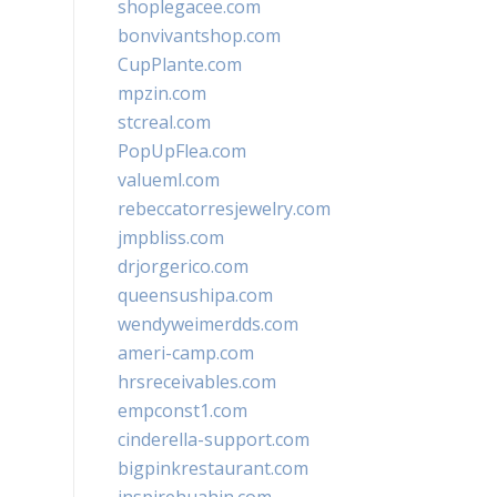
shoplegacee.com
bonvivantshop.com
CupPlante.com
mpzin.com
stcreal.com
PopUpFlea.com
valueml.com
rebeccatorresjewelry.com
jmpbliss.com
drjorgerico.com
queensushipa.com
wendyweimerdds.com
ameri-camp.com
hrsreceivables.com
empconst1.com
cinderella-support.com
bigpinkrestaurant.com