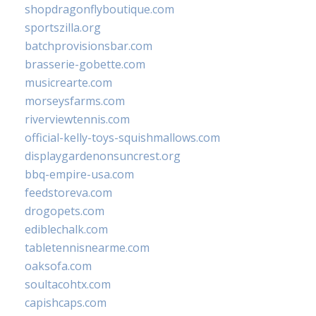
shopdragonflyboutique.com
sportszilla.org
batchprovisionsbar.com
brasserie-gobette.com
musicrearte.com
morseysfarms.com
riverviewtennis.com
official-kelly-toys-squishmallows.com
displaygardenonsuncrest.org
bbq-empire-usa.com
feedstoreva.com
drogopets.com
ediblechalk.com
tabletennisnearme.com
oaksofa.com
soultacohtx.com
capishcaps.com