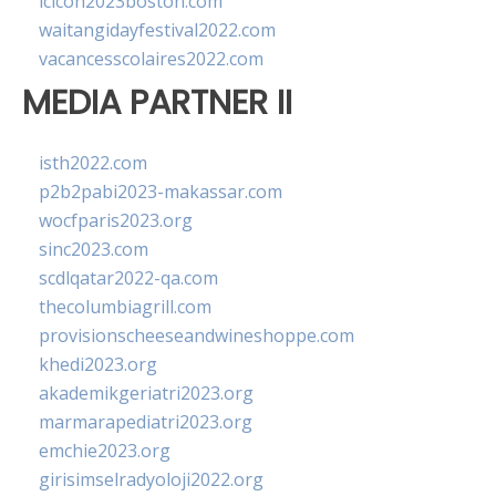
lcicon2023boston.com
waitangidayfestival2022.com
vacancesscolaires2022.com
MEDIA PARTNER II
isth2022.com
p2b2pabi2023-makassar.com
wocfparis2023.org
sinc2023.com
scdlqatar2022-qa.com
thecolumbiagrill.com
provisionscheeseandwineshoppe.com
khedi2023.org
akademikgeriatri2023.org
marmarapediatri2023.org
emchie2023.org
girisimselradyoloji2022.org