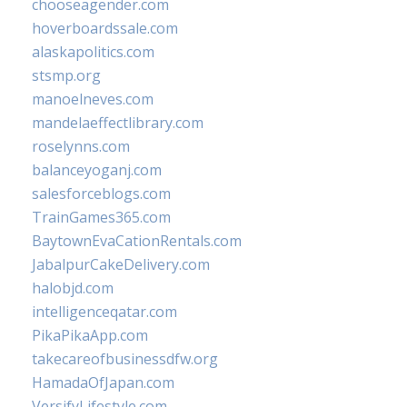
chooseagender.com
hoverboardssale.com
alaskapolitics.com
stsmp.org
manoelneves.com
mandelaeffectlibrary.com
roselynns.com
balanceyoganj.com
salesforceblogs.com
TrainGames365.com
BaytownEvaCationRentals.com
JabalpurCakeDelivery.com
halobjd.com
intelligenceqatar.com
PikaPikaApp.com
takecareofbusinessdfw.org
HamadaOfJapan.com
VersifyLifestyle.com