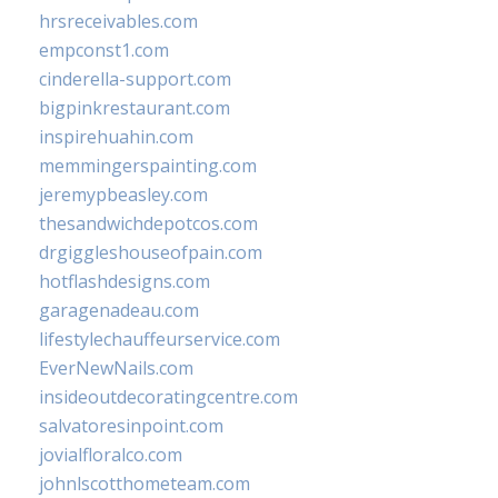
hrsreceivables.com
empconst1.com
cinderella-support.com
bigpinkrestaurant.com
inspirehuahin.com
memmingerspainting.com
jeremypbeasley.com
thesandwichdepotcos.com
drgiggleshouseofpain.com
hotflashdesigns.com
garagenadeau.com
lifestylechauffeurservice.com
EverNewNails.com
insideoutdecoratingcentre.com
salvatoresinpoint.com
jovialfloralco.com
johnlscotthometeam.com