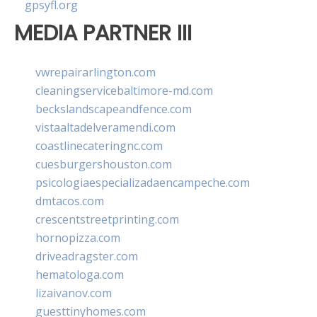
gpsyfl.org
MEDIA PARTNER III
vwrepairarlington.com
cleaningservicebaltimore-md.com
beckslandscapeandfence.com
vistaaltadelveramendi.com
coastlinecateringnc.com
cuesburgershouston.com
psicologiaespecializadaencampeche.com
dmtacos.com
crescentstreetprinting.com
hornopizza.com
driveadragster.com
hematologa.com
lizaivanov.com
guesttinyhomes.com