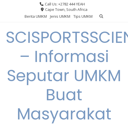
Skip
Call Us: +2782 444 YEAH
to
Cape Town, South Africa
content
Berita UMKM
Jenis UMKM
Tips UMKM
SCISPORTSSCIE
– Informasi
Seputar UMKM
Buat
Masyarakat