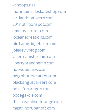
kchoops.net
mountainsideskateshop.com
kirtlandcitytavern.com
301nutritionspot.com
ammos-stores.com
loceanecreations.com
birdsongridgefarm.com
joiedevivblog.com
valera-amsterdam.com
libertybrandhemp.com
norwoodinnwi.com
neighboursmarket.com
blackanguscareers.com
bolesfororegon.com
bodega-ole.com
thestreamlinerlounge.com
mestrinorubanofc.com