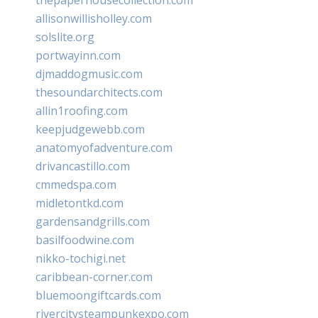
allisonwillisholley.com
solslite.org
portwayinn.com
djmaddogmusic.com
thesoundarchitects.com
allin1roofing.com
keepjudgewebb.com
anatomyofadventure.com
drivancastillo.com
cmmedspa.com
midletontkd.com
gardensandgrills.com
basilfoodwine.com
nikko-tochigi.net
caribbean-corner.com
bluemoongiftcards.com
rivercitysteampunkexpo.com