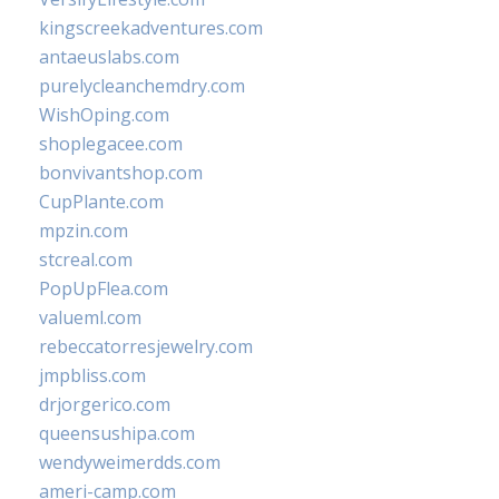
kingscreekadventures.com
antaeuslabs.com
purelycleanchemdry.com
WishOping.com
shoplegacee.com
bonvivantshop.com
CupPlante.com
mpzin.com
stcreal.com
PopUpFlea.com
valueml.com
rebeccatorresjewelry.com
jmpbliss.com
drjorgerico.com
queensushipa.com
wendyweimerdds.com
ameri-camp.com