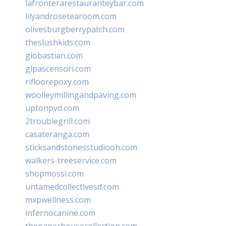
lafronterarestauranteybar.com
lilyandrosetearoom.com
olivesburgberrypatch.com
theslushkids.com
giobastian.com
glpascensori.com
rifloorepoxy.com
woolleymillingandpaving.com
uptonpvd.com
2troublegrill.com
casateranga.com
sticksandstonesstudiooh.com
walkers-treeservice.com
shopmossi.com
untamedcollectivesd.com
mxpwellness.com
infernocanine.com
thepaperhousecollection.com