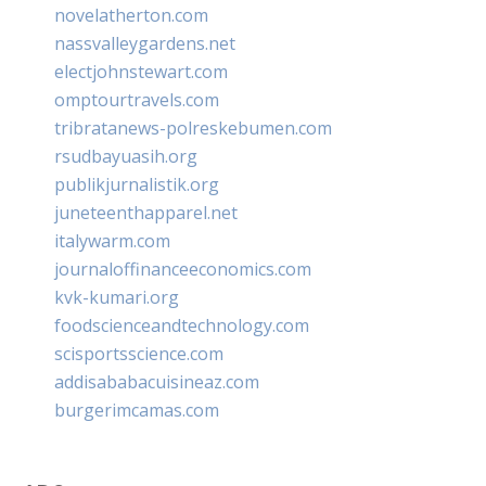
novelatherton.com
nassvalleygardens.net
electjohnstewart.com
omptourtravels.com
tribratanews-polreskebumen.com
rsudbayuasih.org
publikjurnalistik.org
juneteenthapparel.net
italywarm.com
journaloffinanceeconomics.com
kvk-kumari.org
foodscienceandtechnology.com
scisportsscience.com
addisababacuisineaz.com
burgerimcamas.com