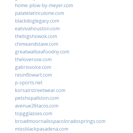
home-plow-by-meyer.com
palatelatincuisine.com
blackdoglegacy.com
eatvivahouston.com
thebigshowok.com
chimeandstave.com
greatwallseafoodny.com
theloverose.com
gabriovoice.com
resinflowart.com
p-sports.net
korsairstreetwear.com
petshopallston.com
avenue26tacos.com
topgglasses.com
broadmoornailsspacoloradosprings.com
missblackpasadena.com