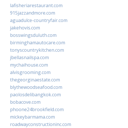
lafisheriarestaurant.com
915jazzandmore.com
aguadulce-countryfair.com
jakehovis.com
bosswingsduluth.com
birminghamautocare.com
tonyscountrykitchen.com
jbellasnailspa.com
mychaihouse.com
alvisgrooming.com
thegeorginaestate.com
blythewoodseafood.com
paolosdelibangkok.com
bobacove.com
phoone24brookfield.com
mickeybarmama.com
roadwayconstructioninc.com