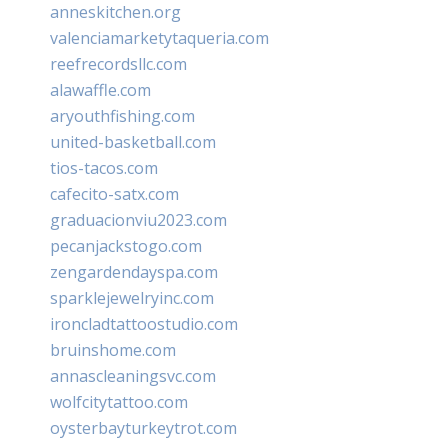
anneskitchen.org
valenciamarketytaqueria.com
reefrecordsllc.com
alawaffle.com
aryouthfishing.com
united-basketball.com
tios-tacos.com
cafecito-satx.com
graduacionviu2023.com
pecanjackstogo.com
zengardendayspa.com
sparklejewelryinc.com
ironcladtattoostudio.com
bruinshome.com
annascleaningsvc.com
wolfcitytattoo.com
oysterbayturkeytrot.com