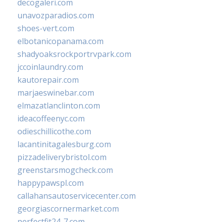
decogaleri.com
unavozparadios.com
shoes-vert.com
elbotanicopanama.com
shadyoaksrockportrvpark.com
jccoinlaundry.com
kautorepair.com
marjaeswinebar.com
elmazatlanclinton.com
ideacoffeenyc.com
odieschillicothe.com
lacantinitagalesburg.com
pizzadeliverybristol.com
greenstarsmogcheck.com
happypawspl.com
callahansautoservicecenter.com
georgiascornermarket.com
perfectfit24-7.com