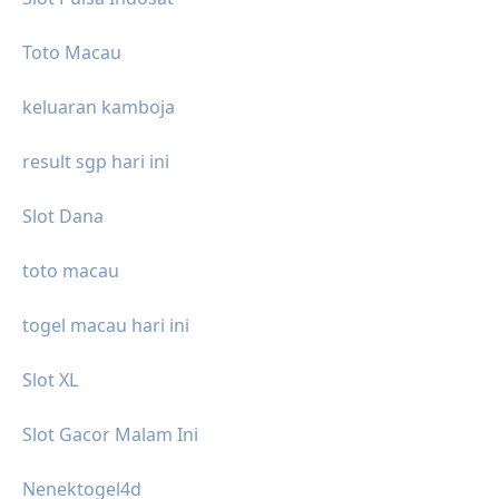
Toto Macau
keluaran kamboja
result sgp hari ini
Slot Dana
toto macau
togel macau hari ini
Slot XL
Slot Gacor Malam Ini
Nenektogel4d