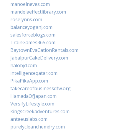
manoelneves.com
mandelaeffectlibrary.com
roselynns.com
balanceyoganj.com
salesforceblogs.com
TrainGames365.com
BaytownEvaCationRentals.com
JabalpurCakeDelivery.com
halobjd.com
intelligenceqatar.com
PikaPikaApp.com
takecareofbusinessdfw.org
HamadaOfJapan.com
VersifyLifestyle.com
kingscreekadventures.com
antaeuslabs.com
purelycleanchemdry.com