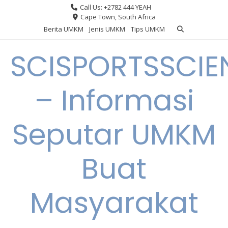
Skip
Call Us: +2782 444 YEAH
to
Cape Town, South Africa
content
Berita UMKM
Jenis UMKM
Tips UMKM
SCISPORTSSCIE
– Informasi
Seputar UMKM
Buat
Masyarakat