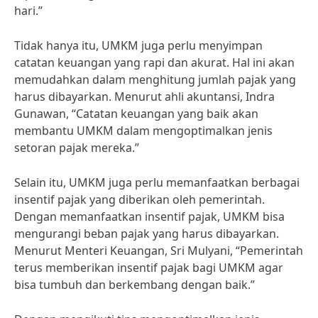
hari.”
Tidak hanya itu, UMKM juga perlu menyimpan
catatan keuangan yang rapi dan akurat. Hal ini akan
memudahkan dalam menghitung jumlah pajak yang
harus dibayarkan. Menurut ahli akuntansi, Indra
Gunawan, “Catatan keuangan yang baik akan
membantu UMKM dalam mengoptimalkan jenis
setoran pajak mereka.”
Selain itu, UMKM juga perlu memanfaatkan berbagai
insentif pajak yang diberikan oleh pemerintah.
Dengan memanfaatkan insentif pajak, UMKM bisa
mengurangi beban pajak yang harus dibayarkan.
Menurut Menteri Keuangan, Sri Mulyani, “Pemerintah
terus memberikan insentif pajak bagi UMKM agar
bisa tumbuh dan berkembang dengan baik.”