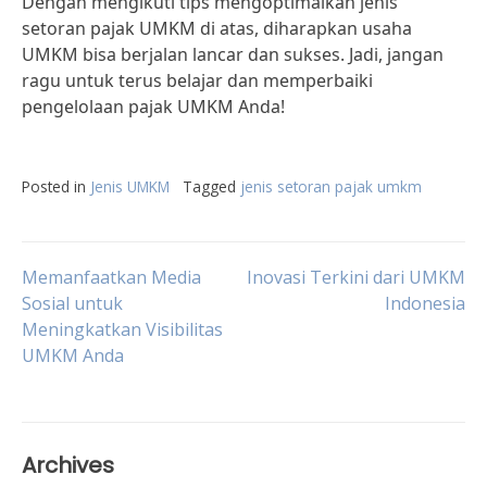
Dengan mengikuti tips mengoptimalkan jenis
setoran pajak UMKM di atas, diharapkan usaha
UMKM bisa berjalan lancar dan sukses. Jadi, jangan
ragu untuk terus belajar dan memperbaiki
pengelolaan pajak UMKM Anda!
Posted in
Jenis UMKM
Tagged
jenis setoran pajak umkm
Post
Memanfaatkan Media
Inovasi Terkini dari UMKM
Sosial untuk
Indonesia
Meningkatkan Visibilitas
navigation
UMKM Anda
Archives