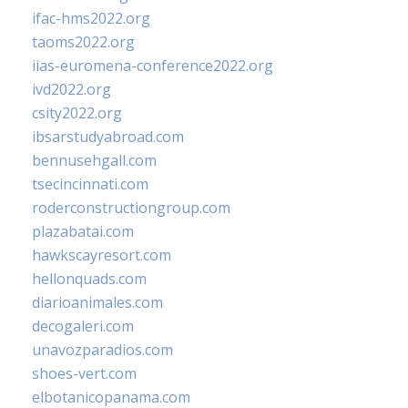
ifac-hms2022.org
taoms2022.org
iias-euromena-conference2022.org
ivd2022.org
csity2022.org
ibsarstudyabroad.com
bennusehgall.com
tsecincinnati.com
roderconstructiongroup.com
plazabatai.com
hawkscayresort.com
hellonquads.com
diarioanimales.com
decogaleri.com
unavozparadios.com
shoes-vert.com
elbotanicopanama.com