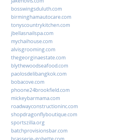
jakehovis.com
bosswingsduluth.com
birminghamautocare.com
tonyscountrykitchen.com
jbellasnailspa.com
mychaihouse.com
alvisgrooming.com
thegeorginaestate.com
blythewoodseafood.com
paolosdelibangkok.com
bobacove.com
phoone24brookfield.com
mickeybarmama.com
roadwayconstructioninc.com
shopdragonflyboutique.com
sportszilla.org
batchprovisionsbar.com
brasserie-gobette.com