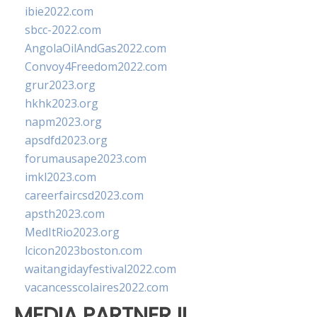
ibie2022.com
sbcc-2022.com
AngolaOilAndGas2022.com
Convoy4Freedom2022.com
grur2023.org
hkhk2023.org
napm2023.org
apsdfd2023.org
forumausape2023.com
imkl2023.com
careerfaircsd2023.com
apsth2023.com
MedItRio2023.org
lcicon2023boston.com
waitangidayfestival2022.com
vacancesscolaires2022.com
MEDIA PARTNER II