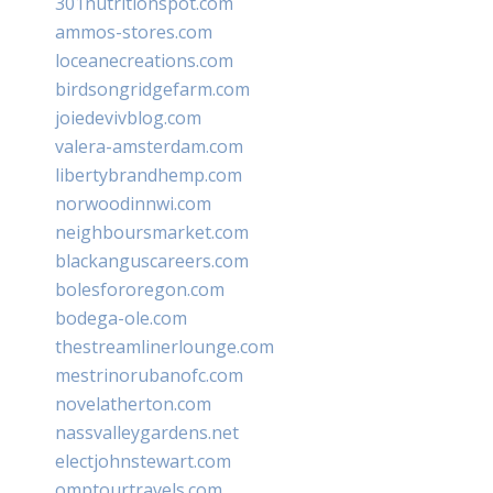
301nutritionspot.com
ammos-stores.com
loceanecreations.com
birdsongridgefarm.com
joiedevivblog.com
valera-amsterdam.com
libertybrandhemp.com
norwoodinnwi.com
neighboursmarket.com
blackanguscareers.com
bolesfororegon.com
bodega-ole.com
thestreamlinerlounge.com
mestrinorubanofc.com
novelatherton.com
nassvalleygardens.net
electjohnstewart.com
omptourtravels.com