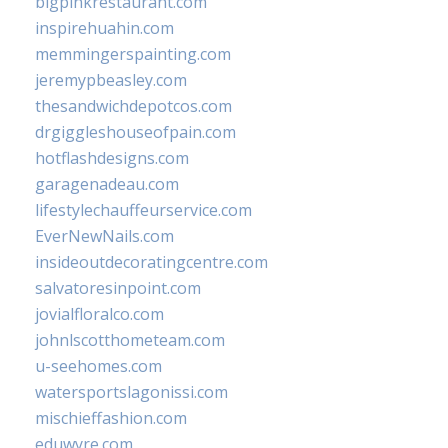
bigpinkrestaurant.com
inspirehuahin.com
memmingerspainting.com
jeremypbeasley.com
thesandwichdepotcos.com
drgiggleshouseofpain.com
hotflashdesigns.com
garagenadeau.com
lifestylechauffeurservice.com
EverNewNails.com
insideoutdecoratingcentre.com
salvatoresinpoint.com
jovialfloralco.com
johnlscotthometeam.com
u-seehomes.com
watersportslagonissi.com
mischieffashion.com
eduwyre.com