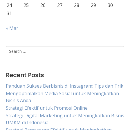
24
25
26
27
28
29
30
31
« Mar
Search
for:
Recent Posts
Panduan Sukses Berbisnis di Instagram: Tips dan Trik
Mengoptimalkan Media Sosial untuk Meningkatkan
Bisnis Anda
Strategi Efektif untuk Promosi Online
Strategi Digital Marketing untuk Meningkatkan Bisnis
UMKM di Indonesia