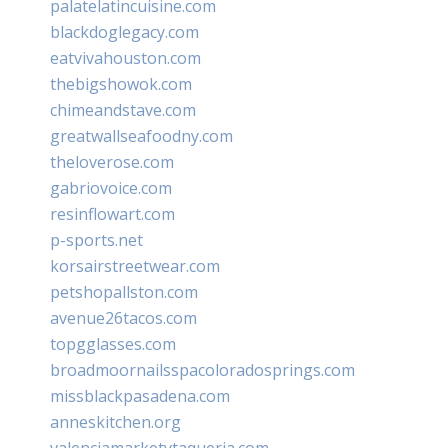
palatelatincuisine.com
blackdoglegacy.com
eatvivahouston.com
thebigshowok.com
chimeandstave.com
greatwallseafoodny.com
theloverose.com
gabriovoice.com
resinflowart.com
p-sports.net
korsairstreetwear.com
petshopallston.com
avenue26tacos.com
topgglasses.com
broadmoornailsspacoloradosprings.com
missblackpasadena.com
anneskitchen.org
valenciamarketytaqueria.com