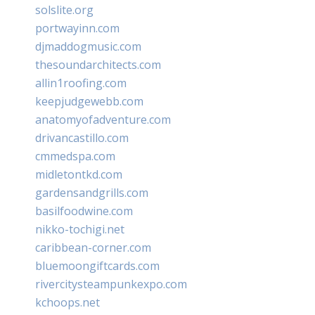
solslite.org
portwayinn.com
djmaddogmusic.com
thesoundarchitects.com
allin1roofing.com
keepjudgewebb.com
anatomyofadventure.com
drivancastillo.com
cmmedspa.com
midletontkd.com
gardensandgrills.com
basilfoodwine.com
nikko-tochigi.net
caribbean-corner.com
bluemoongiftcards.com
rivercitysteampunkexpo.com
kchoops.net