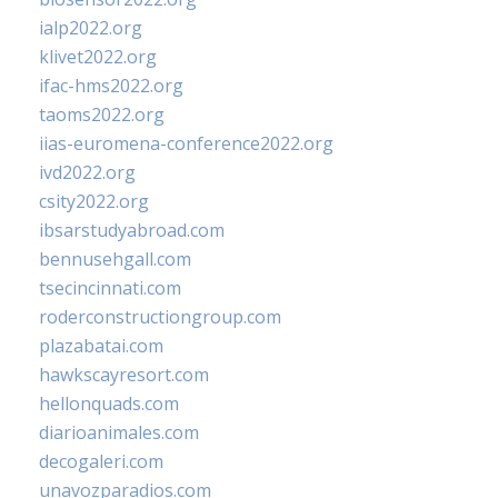
ialp2022.org
klivet2022.org
ifac-hms2022.org
taoms2022.org
iias-euromena-conference2022.org
ivd2022.org
csity2022.org
ibsarstudyabroad.com
bennusehgall.com
tsecincinnati.com
roderconstructiongroup.com
plazabatai.com
hawkscayresort.com
hellonquads.com
diarioanimales.com
decogaleri.com
unavozparadios.com