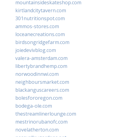
mountainsideskateshop.com
kirtlandcitytavern.com
301nutritionspot.com
ammos-stores.com
loceanecreations.com
birdsongridgefarm.com
joiedevivblog.com
valera-amsterdam.com
libertybrandhemp.com
norwoodinnwi.com
neighboursmarket.com
blackanguscareers.com
bolesfororegon.com
bodega-ole.com
thestreamlinerlounge.com
mestrinorubanofc.com
novelatherton.com