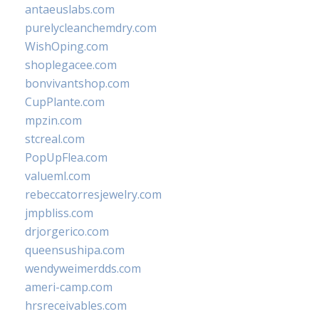
antaeuslabs.com
purelycleanchemdry.com
WishOping.com
shoplegacee.com
bonvivantshop.com
CupPlante.com
mpzin.com
stcreal.com
PopUpFlea.com
valueml.com
rebeccatorresjewelry.com
jmpbliss.com
drjorgerico.com
queensushipa.com
wendyweimerdds.com
ameri-camp.com
hrsreceivables.com