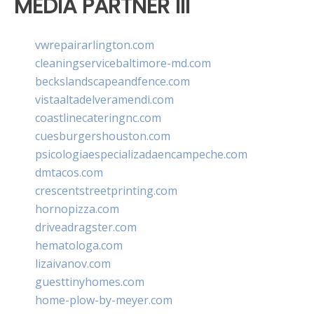
MEDIA PARTNER III
vwrepairarlington.com
cleaningservicebaltimore-md.com
beckslandscapeandfence.com
vistaaltadelveramendi.com
coastlinecateringnc.com
cuesburgershouston.com
psicologiaespecializadaencampeche.com
dmtacos.com
crescentstreetprinting.com
hornopizza.com
driveadragster.com
hematologa.com
lizaivanov.com
guesttinyhomes.com
home-plow-by-meyer.com