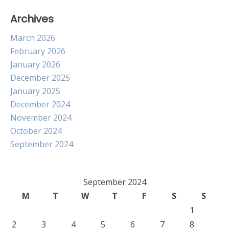
Archives
March 2026
February 2026
January 2026
December 2025
January 2025
December 2024
November 2024
October 2024
September 2024
September 2024
M
T
W
T
F
S
S
1
2
3
4
5
6
7
8