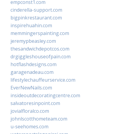
empconst1.com
cinderella-support.com
bigpinkrestaurant.com
inspirehuahin.com
memmingerspainting.com
jeremypbeasley.com
thesandwichdepotcos.com
drgiggleshouseofpain.com
hotflashdesigns.com
garagenadeau.com
lifestylechauffeurservice.com
EverNewNails.com
insideoutdecoratingcentre.com
salvatoresinpoint.com
jovialfloralco.com
johnlscotthometeam.com
u-seehomes.com