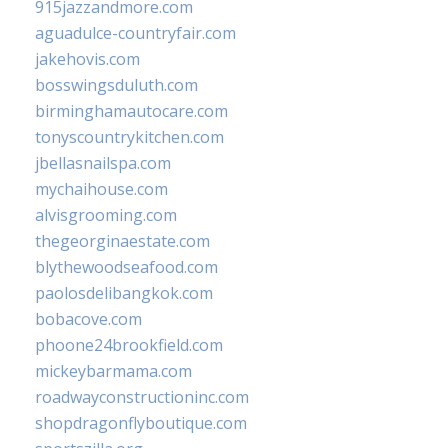
915jazzandmore.com
aguadulce-countryfair.com
jakehovis.com
bosswingsduluth.com
birminghamautocare.com
tonyscountrykitchen.com
jbellasnailspa.com
mychaihouse.com
alvisgrooming.com
thegeorginaestate.com
blythewoodseafood.com
paolosdelibangkok.com
bobacove.com
phoone24brookfield.com
mickeybarmama.com
roadwayconstructioninc.com
shopdragonflyboutique.com