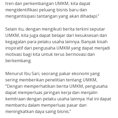
tren dan perkembangan UMKM, kita dapat
mengidentifikasi peluang bisnis baru dan
mengantisipasi tantangan yang akan dihadapi.”
Selain itu, dengan mengikuti berita terkini seputar
UMKM, kita juga dapat belajar dari kesuksesan dan
kegagalan para pelaku usaha lainnya. Banyak kisah
inspiratif dari pengusaha UMKM yang dapat menjadi
motivasi bagi kita untuk terus berinovasi dan
berkembang.
Menurut Ibu Sari, seorang pakar ekonomi yang
sering memberikan penelitian tentang UMKM,
“Dengan memperhatikan berita UMKM, pengusaha
dapat memperluas jaringan kerja dan menjalin
kemitraan dengan pelaku usaha lainnya. Hal ini dapat
membantu dalam memperluas pasar dan
meningkatkan daya saing bisnis.”