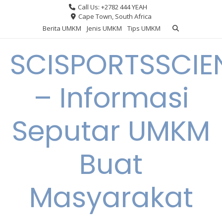
Skip
Call Us: +2782 444 YEAH
to
Cape Town, South Africa
content
Berita UMKM
Jenis UMKM
Tips UMKM
SCISPORTSSCIE
– Informasi
Seputar UMKM
Buat
Masyarakat