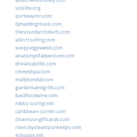
solslite.org
portwayinn.com
djmaddogmusic.com
thesoundarchitects.com
allin1roofing.com
keepjudgewebb.com
anatomyofadventure.com
drivancastillo.com
cmmedspa.com
midletontkd.com
gardensandgrills.com
basilfoodwine.com
nikko-tochigi.net
caribbean-corner.com
bluemoongiftcards.com
rivercitysteampunkexpo.com
kchoops.net