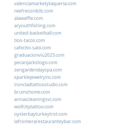
valenciamarketytaqueria.com
reefrecordsllc.com
alawaffle.com
aryouthfishing.com
united-basketball.com
tios-tacos.com
cafecito-satx.com
graduacionviu2023.com
pecanjackstogo.com
zengardendayspa.com
sparklejewelryinc.com
ironcladtattoostudio.com
bruinshome.com
annascleaningsvc.com
wolfcitytattoo.com
oysterbayturkeytrot.com
lafronterarestauranteybar.com