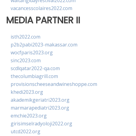
waitangidayfestival2022.com
vacancesscolaires2022.com
MEDIA PARTNER II
isth2022.com
p2b2pabi2023-makassar.com
wocfparis2023.org
sinc2023.com
scdlqatar2022-qa.com
thecolumbiagrill.com
provisionscheeseandwineshoppe.com
khedi2023.org
akademikgeriatri2023.org
marmarapediatri2023.org
emchie2023.org
girisimselradyoloji2022.org
utcd2022.org