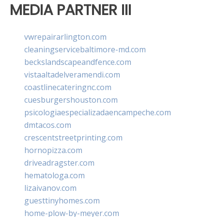
MEDIA PARTNER III
vwrepairarlington.com
cleaningservicebaltimore-md.com
beckslandscapeandfence.com
vistaaltadelveramendi.com
coastlinecateringnc.com
cuesburgershouston.com
psicologiaespecializadaencampeche.com
dmtacos.com
crescentstreetprinting.com
hornopizza.com
driveadragster.com
hematologa.com
lizaivanov.com
guesttinyhomes.com
home-plow-by-meyer.com