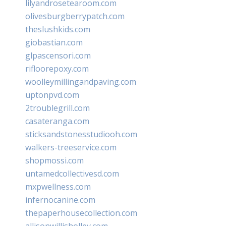
lilyandrosetearoom.com
olivesburgberrypatch.com
theslushkids.com
giobastian.com
glpascensori.com
rifloorepoxy.com
woolleymillingandpaving.com
uptonpvd.com
2troublegrill.com
casateranga.com
sticksandstonesstudiooh.com
walkers-treeservice.com
shopmossi.com
untamedcollectivesd.com
mxpwellness.com
infernocanine.com
thepaperhousecollection.com
allisonwillisholley.com