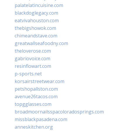
palatelatincuisine.com
blackdoglegacy.com
eatvivahouston.com
thebigshowok.com
chimeandstave.com
greatwallseafoodny.com
theloverose.com
gabriovoice.com
resinflowart.com
p-sports.net
korsairstreetwear.com
petshopallston.com
avenue26tacos.com
topgglasses.com
broadmoornailsspacoloradosprings.com
missblackpasadena.com
anneskitchen.org