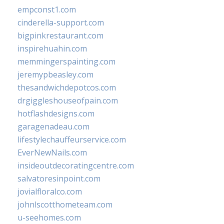
empconst1.com
cinderella-support.com
bigpinkrestaurant.com
inspirehuahin.com
memmingerspainting.com
jeremypbeasley.com
thesandwichdepotcos.com
drgiggleshouseofpain.com
hotflashdesigns.com
garagenadeau.com
lifestylechauffeurservice.com
EverNewNails.com
insideoutdecoratingcentre.com
salvatoresinpoint.com
jovialfloralco.com
johnlscotthometeam.com
u-seehomes.com