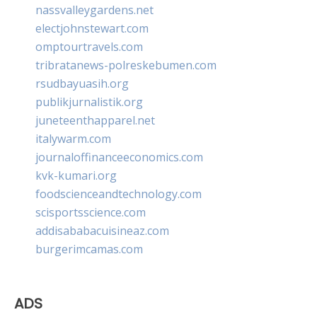
nassvalleygardens.net
electjohnstewart.com
omptourtravels.com
tribratanews-polreskebumen.com
rsudbayuasih.org
publikjurnalistik.org
juneteenthapparel.net
italywarm.com
journaloffinanceeconomics.com
kvk-kumari.org
foodscienceandtechnology.com
scisportsscience.com
addisababacuisineaz.com
burgerimcamas.com
ADS