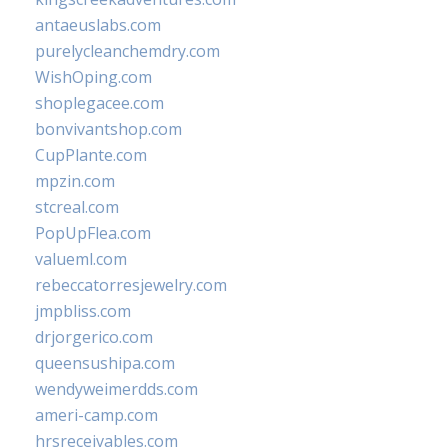
antaeuslabs.com
purelycleanchemdry.com
WishOping.com
shoplegacee.com
bonvivantshop.com
CupPlante.com
mpzin.com
stcreal.com
PopUpFlea.com
valueml.com
rebeccatorresjewelry.com
jmpbliss.com
drjorgerico.com
queensushipa.com
wendyweimerdds.com
ameri-camp.com
hrsreceivables.com