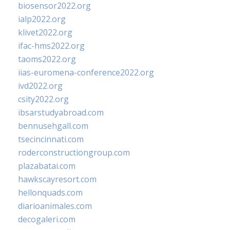
biosensor2022.org
ialp2022.org
klivet2022.org
ifac-hms2022.org
taoms2022.org
iias-euromena-conference2022.org
ivd2022.org
csity2022.org
ibsarstudyabroad.com
bennusehgall.com
tsecincinnati.com
roderconstructiongroup.com
plazabatai.com
hawkscayresort.com
hellonquads.com
diarioanimales.com
decogaleri.com