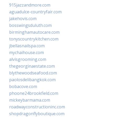
915jazzandmore.com
aguadulce-countryfair.com
jakehovis.com
bosswingsduluth.com
birminghamautocare.com
tonyscountrykitchen.com
jbellasnailspa.com
mychaihouse.com
alvisgrooming.com
thegeorginaestate.com
blythewoodseafood.com
paolosdelibangkok.com
bobacove.com
phoone24brookfield.com
mickeybarmama.com
roadwayconstructioninc.com
shopdragonflyboutique.com