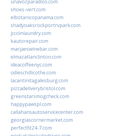
unavozparadios.com
shoes-vert.com
elbotanicopanama.com
shadyoaksrockportrvpark.com
jccoinlaundry.com
kautorepair.com
marjaeswinebar.com
elmazatlanclinton.com
ideacoffeenyc.com
odieschillicothe.com
lacantinitagalesburg.com
pizzadeliverybristol.com
greenstarsmogcheck.com
happypawspl.com
callahansautoservicecenter.com
georgiascornermarket.com
perfectfit24-7.com
portugalprivatedriver.com