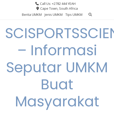
Skip
Call Us: +2782 444 YEAH
to
Cape Town, South Africa
content
Berita UMKM
Jenis UMKM
Tips UMKM
SCISPORTSSCIE
– Informasi
Seputar UMKM
Buat
Masyarakat