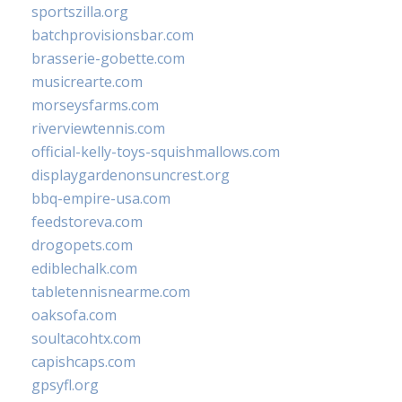
sportszilla.org
batchprovisionsbar.com
brasserie-gobette.com
musicrearte.com
morseysfarms.com
riverviewtennis.com
official-kelly-toys-squishmallows.com
displaygardenonsuncrest.org
bbq-empire-usa.com
feedstoreva.com
drogopets.com
ediblechalk.com
tabletennisnearme.com
oaksofa.com
soultacohtx.com
capishcaps.com
gpsyfl.org