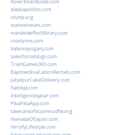
hoverboardssale.com
alaskapolitics.com
stsmp.org
manoelneves.com
mandelaeffectlibrary.com
roselynns.com
balanceyoganj.com
salesforceblogs.com
TrainGames365.com
BaytownEvaCationRentals.com
JabalpurCakeDelivery.com
halobjd.com
intelligenceqatar.com
PikaPikaApp.com
takecareofbusinessdfw.org
HamadaOfJapan.com
VersifyLifestyle.com
kingscreekadventures.com