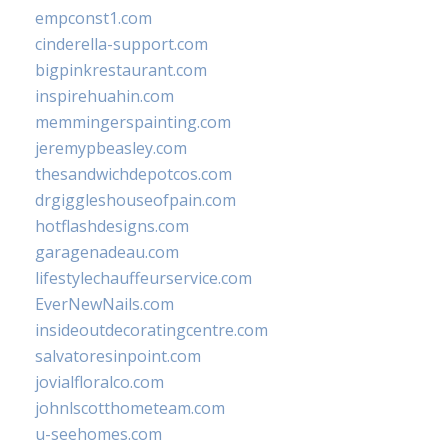
empconst1.com
cinderella-support.com
bigpinkrestaurant.com
inspirehuahin.com
memmingerspainting.com
jeremypbeasley.com
thesandwichdepotcos.com
drgiggleshouseofpain.com
hotflashdesigns.com
garagenadeau.com
lifestylechauffeurservice.com
EverNewNails.com
insideoutdecoratingcentre.com
salvatoresinpoint.com
jovialfloralco.com
johnlscotthometeam.com
u-seehomes.com