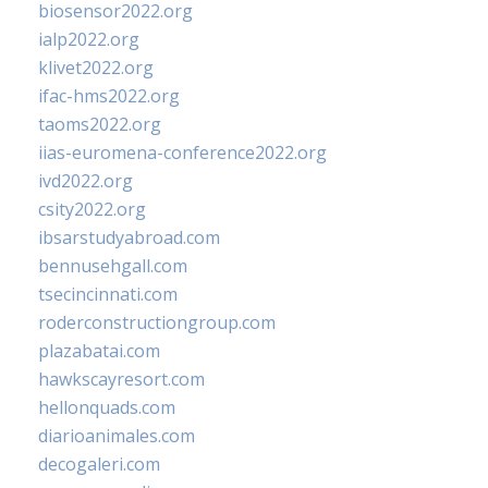
biosensor2022.org
ialp2022.org
klivet2022.org
ifac-hms2022.org
taoms2022.org
iias-euromena-conference2022.org
ivd2022.org
csity2022.org
ibsarstudyabroad.com
bennusehgall.com
tsecincinnati.com
roderconstructiongroup.com
plazabatai.com
hawkscayresort.com
hellonquads.com
diarioanimales.com
decogaleri.com