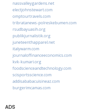
nassvalleygardens.net
electjohnstewart.com
omptourtravels.com
tribratanews-polreskebumen.com
rsudbayuasih.org
publikjurnalistik.org
juneteenthapparel.net
italywarm.com
journaloffinanceeconomics.com
kvk-kumari.org
foodscienceandtechnology.com
scisportsscience.com
addisababacuisineaz.com
burgerimcamas.com
ADS