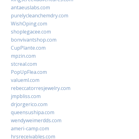
antaeuslabs.com
purelycleanchemdry.com
WishOping.com
shoplegacee.com
bonvivantshop.com
CupPlante.com
mpzin.com
stcreal.com
PopUpFlea.com
valueml.com
rebeccatorresjewelry.com
jmpbliss.com
drjorgerico.com
queensushipa.com
wendyweimerdds.com
ameri-camp.com
hrsreceivables.com