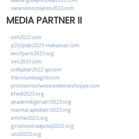
waitangidayfestival2022.com
vacancesscolaires2022.com
MEDIA PARTNER II
isth2022.com
p2b2pabi2023-makassar.com
wocfparis2023.org
sinc2023.com
scdlqatar2022-qa.com
thecolumbiagrill.com
provisionscheeseandwineshoppe.com
khedi2023.org
akademikgeriatri2023.org
marmarapediatri2023.org
emchie2023.org
girisimselradyoloji2022.org
utcd2022.org