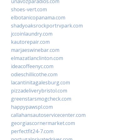
unavozparadios.com
shoes-vert.com
elbotanicopanama.com
shadyoaksrockportrvpark.com
jccoinlaundry.com
kautorepair.com
marjaeswinebar.com
elmazatlanclinton.com
ideacoffeenyc.com
odieschillicothe.com
lacantinitagalesburg.com
pizzadeliverybristol.com
greenstarsmogcheck.com
happypawspl.com
callahansautoservicecenter.com
georgiascornermarket.com
perfectfit24-7.com
portugalprivatedriver.com