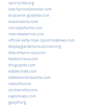
sportszilla.org
batchprovisionsbar.com
brasserie-gobette.com
musicrearte.com
morseysfarms.com
riverviewtennis.com
official-kelly-toys-squishmallows.com
displaygardenonsuncrest.org
bbq-empire-usa.com
feedstoreva.com
drogopets.com
ediblechalk.com
tabletennisnearme.com
oaksofa.com
soultacohtx.com
capishcaps.com
gpsyfl.org