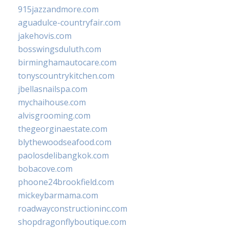
915jazzandmore.com
aguadulce-countryfair.com
jakehovis.com
bosswingsduluth.com
birminghamautocare.com
tonyscountrykitchen.com
jbellasnailspa.com
mychaihouse.com
alvisgrooming.com
thegeorginaestate.com
blythewoodseafood.com
paolosdelibangkok.com
bobacove.com
phoone24brookfield.com
mickeybarmama.com
roadwayconstructioninc.com
shopdragonflyboutique.com