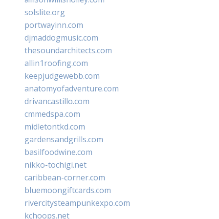
solslite.org
portwayinn.com
djmaddogmusic.com
thesoundarchitects.com
allin1roofing.com
keepjudgewebb.com
anatomyofadventure.com
drivancastillo.com
cmmedspa.com
midletontkd.com
gardensandgrills.com
basilfoodwine.com
nikko-tochigi.net
caribbean-corner.com
bluemoongiftcards.com
rivercitysteampunkexpo.com
kchoops.net