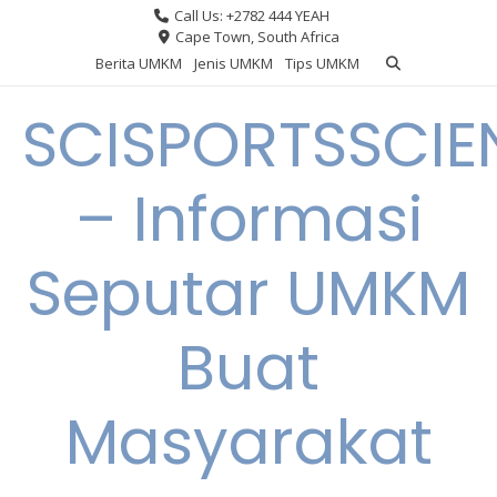
Skip
Call Us: +2782 444 YEAH
to
Cape Town, South Africa
content
Berita UMKM
Jenis UMKM
Tips UMKM
SCISPORTSSCIE
– Informasi
Seputar UMKM
Buat
Masyarakat