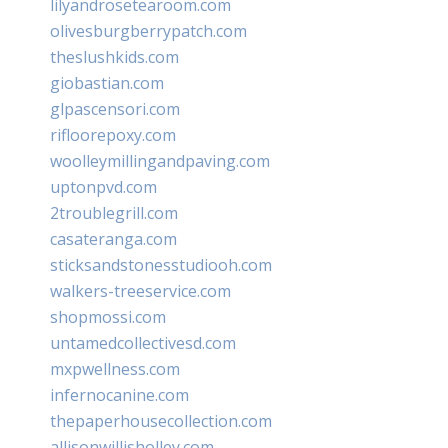
lilyandrosetearoom.com
olivesburgberrypatch.com
theslushkids.com
giobastian.com
glpascensori.com
rifloorepoxy.com
woolleymillingandpaving.com
uptonpvd.com
2troublegrill.com
casateranga.com
sticksandstonesstudiooh.com
walkers-treeservice.com
shopmossi.com
untamedcollectivesd.com
mxpwellness.com
infernocanine.com
thepaperhousecollection.com
allisonwillisholley.com