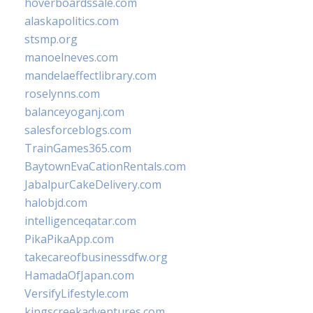
hoverboardssale.com
alaskapolitics.com
stsmp.org
manoelneves.com
mandelaeffectlibrary.com
roselynns.com
balanceyoganj.com
salesforceblogs.com
TrainGames365.com
BaytownEvaCationRentals.com
JabalpurCakeDelivery.com
halobjd.com
intelligenceqatar.com
PikaPikaApp.com
takecareofbusinessdfw.org
HamadaOfJapan.com
VersifyLifestyle.com
kingscreekadventures.com