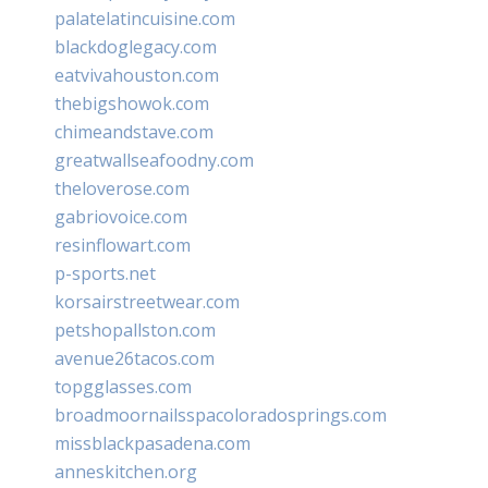
palatelatincuisine.com
blackdoglegacy.com
eatvivahouston.com
thebigshowok.com
chimeandstave.com
greatwallseafoodny.com
theloverose.com
gabriovoice.com
resinflowart.com
p-sports.net
korsairstreetwear.com
petshopallston.com
avenue26tacos.com
topgglasses.com
broadmoornailsspacoloradosprings.com
missblackpasadena.com
anneskitchen.org