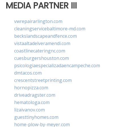
MEDIA PARTNER III
vwrepairarlington.com
cleaningservicebaltimore-md.com
beckslandscapeandfence.com
vistaaltadelveramendi.com
coastlinecateringnc.com
cuesburgershouston.com
psicologiaespecializadaencampeche.com
dmtacos.com
crescentstreetprinting.com
hornopizza.com
driveadragster.com
hematologa.com
lizaivanov.com
guesttinyhomes.com
home-plow-by-meyer.com