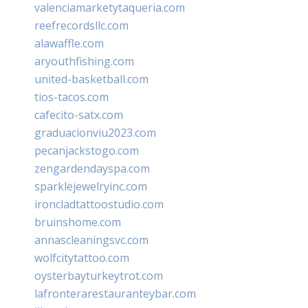
valenciamarketytaqueria.com
reefrecordsllc.com
alawaffle.com
aryouthfishing.com
united-basketball.com
tios-tacos.com
cafecito-satx.com
graduacionviu2023.com
pecanjackstogo.com
zengardendayspa.com
sparklejewelryinc.com
ironcladtattoostudio.com
bruinshome.com
annascleaningsvc.com
wolfcitytattoo.com
oysterbayturkeytrot.com
lafronterarestauranteybar.com