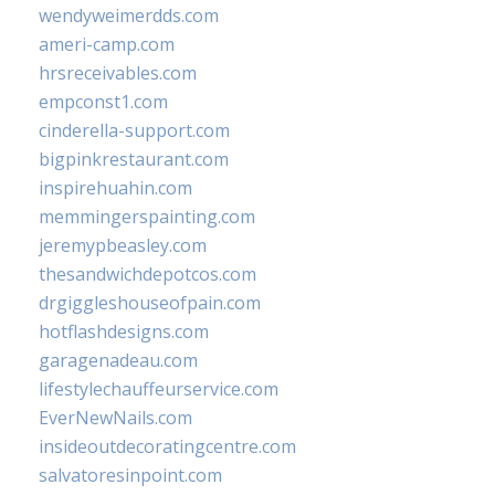
wendyweimerdds.com
ameri-camp.com
hrsreceivables.com
empconst1.com
cinderella-support.com
bigpinkrestaurant.com
inspirehuahin.com
memmingerspainting.com
jeremypbeasley.com
thesandwichdepotcos.com
drgiggleshouseofpain.com
hotflashdesigns.com
garagenadeau.com
lifestylechauffeurservice.com
EverNewNails.com
insideoutdecoratingcentre.com
salvatoresinpoint.com