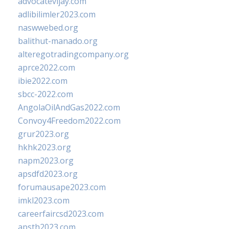
advocatevijay.com
adlibilimler2023.com
naswwebed.org
balithut-manado.org
alteregotradingcompany.org
aprce2022.com
ibie2022.com
sbcc-2022.com
AngolaOilAndGas2022.com
Convoy4Freedom2022.com
grur2023.org
hkhk2023.org
napm2023.org
apsdfd2023.org
forumausape2023.com
imkl2023.com
careerfaircsd2023.com
apsth2023.com