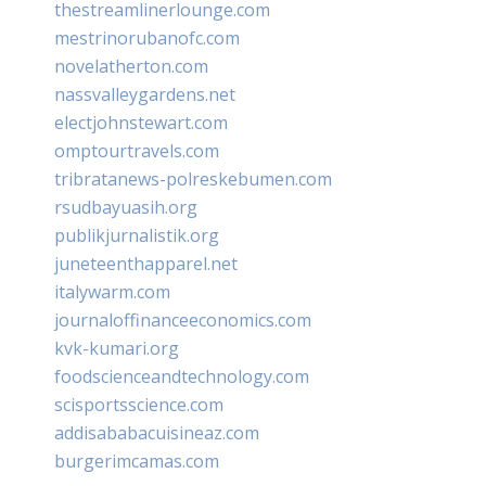
thestreamlinerlounge.com
mestrinorubanofc.com
novelatherton.com
nassvalleygardens.net
electjohnstewart.com
omptourtravels.com
tribratanews-polreskebumen.com
rsudbayuasih.org
publikjurnalistik.org
juneteenthapparel.net
italywarm.com
journaloffinanceeconomics.com
kvk-kumari.org
foodscienceandtechnology.com
scisportsscience.com
addisababacuisineaz.com
burgerimcamas.com