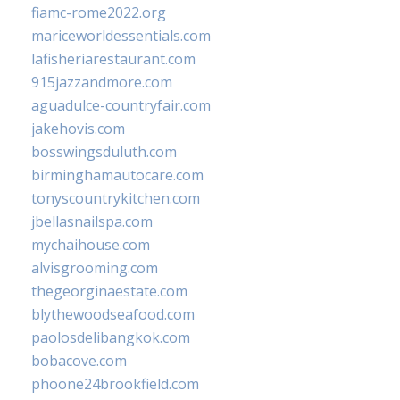
fiamc-rome2022.org
mariceworldessentials.com
lafisheriarestaurant.com
915jazzandmore.com
aguadulce-countryfair.com
jakehovis.com
bosswingsduluth.com
birminghamautocare.com
tonyscountrykitchen.com
jbellasnailspa.com
mychaihouse.com
alvisgrooming.com
thegeorginaestate.com
blythewoodseafood.com
paolosdelibangkok.com
bobacove.com
phoone24brookfield.com