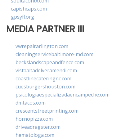
soultacohtx.com
capishcaps.com
gpsyfl.org
MEDIA PARTNER III
vwrepairarlington.com
cleaningservicebaltimore-md.com
beckslandscapeandfence.com
vistaaltadelveramendi.com
coastlinecateringnc.com
cuesburgershouston.com
psicologiaespecializadaencampeche.com
dmtacos.com
crescentstreetprinting.com
hornopizza.com
driveadragster.com
hematologa.com