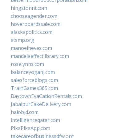
bettermoodfoodcorporation.com
hingstonnt.com
chooseagender.com
hoverboardssale.com
alaskapolitics.com
stsmp.org
manoelneves.com
mandelaeffectlibrary.com
roselynns.com
balanceyoganj.com
salesforceblogs.com
TrainGames365.com
BaytownEvaCationRentals.com
JabalpurCakeDelivery.com
halobjd.com
intelligenceqatar.com
PikaPikaApp.com
takecareofbusinessdfw.org