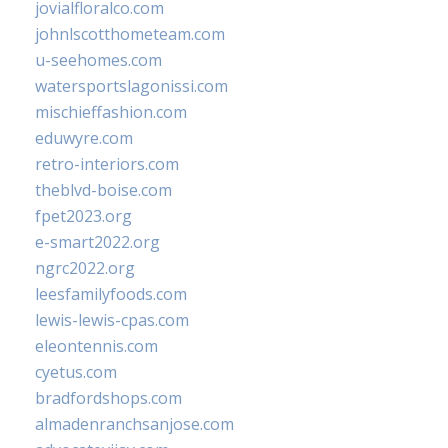
jovialfloralco.com
johnlscotthometeam.com
u-seehomes.com
watersportslagonissi.com
mischieffashion.com
eduwyre.com
retro-interiors.com
theblvd-boise.com
fpet2023.org
e-smart2022.org
ngrc2022.org
leesfamilyfoods.com
lewis-lewis-cpas.com
eleontennis.com
cyetus.com
bradfordshops.com
almadenranchsanjose.com