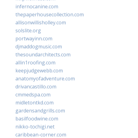
infernocanine.com
thepaperhousecollection.com
allisonwillisholley.com
solslite.org
portwayinn.com
djmaddogmusic.com
thesoundarchitects.com
allin1roofing.com
keepjudgewebb.com
anatomyofadventure.com
drivancastillo.com
cmmedspa.com
midletontkd.com
gardensandgrills.com
basilfoodwine.com
nikko-tochigi.net
caribbean-corner.com