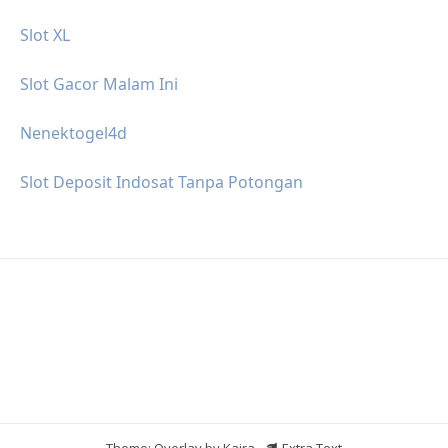
Slot XL
Slot Gacor Malam Ini
Nenektogel4d
Slot Deposit Indosat Tanpa Potongan
Theme: Overlay by
Kaira
.
Extra Text