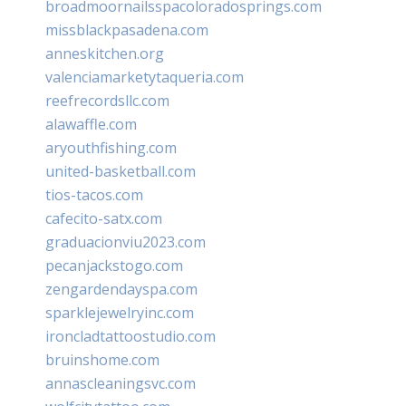
broadmoornailsspacoloradosprings.com
missblackpasadena.com
anneskitchen.org
valenciamarketytaqueria.com
reefrecordsllc.com
alawaffle.com
aryouthfishing.com
united-basketball.com
tios-tacos.com
cafecito-satx.com
graduacionviu2023.com
pecanjackstogo.com
zengardendayspa.com
sparklejewelryinc.com
ironcladtattoostudio.com
bruinshome.com
annascleaningsvc.com