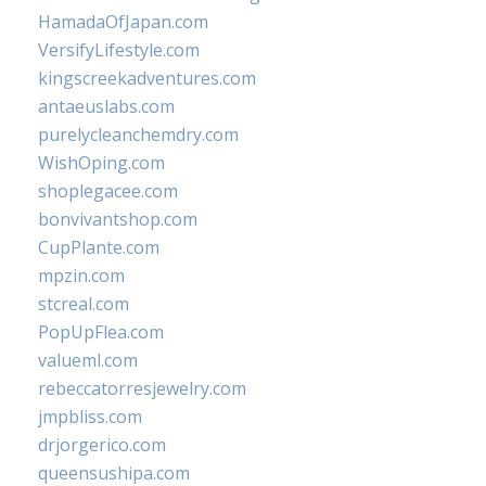
HamadaOfJapan.com
VersifyLifestyle.com
kingscreekadventures.com
antaeuslabs.com
purelycleanchemdry.com
WishOping.com
shoplegacee.com
bonvivantshop.com
CupPlante.com
mpzin.com
stcreal.com
PopUpFlea.com
valueml.com
rebeccatorresjewelry.com
jmpbliss.com
drjorgerico.com
queensushipa.com