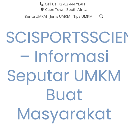
Skip
Call Us: +2782 444 YEAH
to
Cape Town, South Africa
content
Berita UMKM
Jenis UMKM
Tips UMKM
SCISPORTSSCIE
– Informasi
Seputar UMKM
Buat
Masyarakat