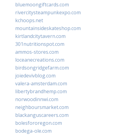
bluemoongiftcards.com
rivercitysteampunkexpo.com
kchoops.net
mountainsideskateshop.com
kirtlandcitytavern.com
301nutritionspot.com
ammos-stores.com
loceanecreations.com
birdsongridgefarm.com
joiedevivblog.com
valera-amsterdam.com
libertybrandhemp.com
norwoodinnwi.com
neighboursmarket.com
blackanguscareers.com
bolesfororegon.com
bodega-ole.com