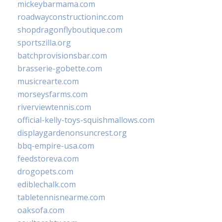
mickeybarmama.com
roadwayconstructioninc.com
shopdragonflyboutique.com
sportszilla.org
batchprovisionsbar.com
brasserie-gobette.com
musicrearte.com
morseysfarms.com
riverviewtennis.com
official-kelly-toys-squishmallows.com
displaygardenonsuncrest.org
bbq-empire-usa.com
feedstoreva.com
drogopets.com
ediblechalk.com
tabletennisnearme.com
oaksofa.com