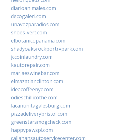
hellonquads.com
diarioanimales.com
decogaleri.com
unavozparadios.com
shoes-vert.com
elbotanicopanama.com
shadyoaksrockportrvpark.com
jccoinlaundry.com
kautorepair.com
marjaeswinebar.com
elmazatlanclinton.com
ideacoffeenyc.com
odieschillicothe.com
lacantinitagalesburg.com
pizzadeliverybristol.com
greenstarsmogcheck.com
happypawspl.com
callahansautoservicecenter.com