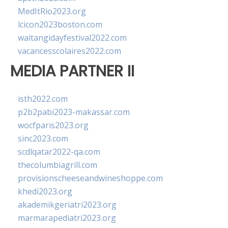
MedItRio2023.org
lcicon2023boston.com
waitangidayfestival2022.com
vacancesscolaires2022.com
MEDIA PARTNER II
isth2022.com
p2b2pabi2023-makassar.com
wocfparis2023.org
sinc2023.com
scdlqatar2022-qa.com
thecolumbiagrill.com
provisionscheeseandwineshoppe.com
khedi2023.org
akademikgeriatri2023.org
marmarapediatri2023.org