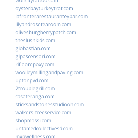
wolfcitytattoo.com
oysterbayturkeytrot.com
lafronterarestauranteybar.com
lilyandrosetearoom.com
olivesburgberrypatch.com
theslushkids.com
giobastian.com
glpascensori.com
rifloorepoxy.com
woolleymillingandpaving.com
uptonpvd.com
2troublegrill.com
casateranga.com
sticksandstonesstudiooh.com
walkers-treeservice.com
shopmossi.com
untamedcollectivesd.com
mxpwellness.com