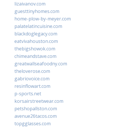
lizaivanov.com
guesttinyhomes.com
home-plow-by-meyer.com
palatelatincuisine.com
blackdoglegacy.com
eatvivahouston.com
thebigshowok.com
chimeandstave.com
greatwallseafoodny.com
theloverose.com
gabriovoice.com
resinflowart.com
p-sports.net
korsairstreetwear.com
petshopallston.com
avenue26tacos.com
topgglasses.com