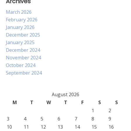
Archives
March 2026
February 2026
January 2026
December 2025
January 2025
December 2024
November 2024
October 2024
September 2024
August 2026
M
T
W
T
F
S
S
1
2
3
4
5
6
7
8
9
10
11
12
13
14
15
16