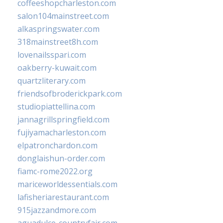
coffeeshopcharleston.com
salon104mainstreet.com
alkaspringswater.com
318mainstreet8h.com
lovenailsspari.com
oakberry-kuwait.com
quartzliterary.com
friendsofbroderickpark.com
studiopiattellina.com
jannagrillspringfield.com
fujiyamacharleston.com
elpatronchardon.com
donglaishun-order.com
fiamc-rome2022.org
mariceworldessentials.com
lafisheriarestaurant.com
915jazzandmore.com