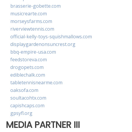
brasserie-gobette.com
musicrearte.com
morseysfarms.com
riverviewtennis.com
official-kelly-toys-squishmallows.com
displaygardenonsuncrest.org
bbq-empire-usa.com
feedstoreva.com
drogopets.com
ediblechalk.com
tabletennisnearme.com
oaksofa.com
soultacohtx.com
capishcaps.com
gpsyfl.org
MEDIA PARTNER III