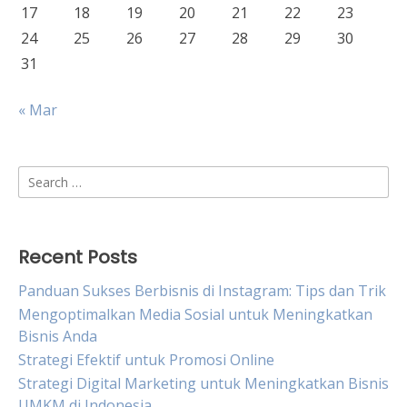
17
18
19
20
21
22
23
24
25
26
27
28
29
30
31
« Mar
Search
for:
Recent Posts
Panduan Sukses Berbisnis di Instagram: Tips dan Trik
Mengoptimalkan Media Sosial untuk Meningkatkan
Bisnis Anda
Strategi Efektif untuk Promosi Online
Strategi Digital Marketing untuk Meningkatkan Bisnis
UMKM di Indonesia