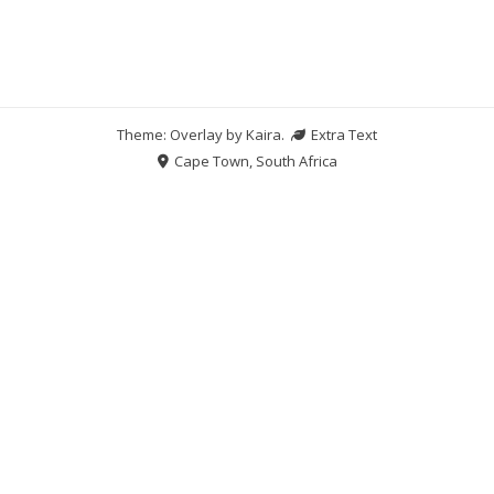
Theme: Overlay by
Kaira
.
Extra Text
Cape Town, South Africa