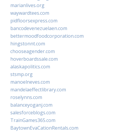
marianlives.org
waywardtees.com
pidfloorsexpress.com
bancodevenezuelaen.com
bettermoodfoodcorporation.com
hingstonnt.com
chooseagender.com
hoverboardssale.com
alaskapolitics.com
stsmp.org
manoelneves.com
mandelaeffectlibrary.com
roselynns.com
balanceyoganj.com
salesforceblogs.com
TrainGames365.com
BaytownEvaCationRentals.com