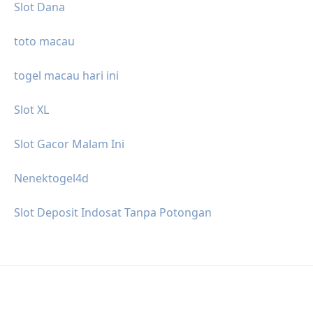
Slot Dana
toto macau
togel macau hari ini
Slot XL
Slot Gacor Malam Ini
Nenektogel4d
Slot Deposit Indosat Tanpa Potongan