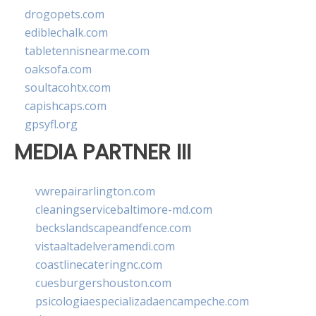
drogopets.com
ediblechalk.com
tabletennisnearme.com
oaksofa.com
soultacohtx.com
capishcaps.com
gpsyfl.org
MEDIA PARTNER III
vwrepairarlington.com
cleaningservicebaltimore-md.com
beckslandscapeandfence.com
vistaaltadelveramendi.com
coastlinecateringnc.com
cuesburgershouston.com
psicologiaespecializadaencampeche.com