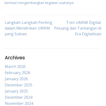
berhasil mengembangkan kegiatan usahanya
Post
Langkah-Langkah Penting
Tren UMKM Digital:
dalam Mendirikan UMKM
Peluang dan Tantangan di
yang Sukses
Era Digitalisasi
navigation
Archives
March 2026
February 2026
January 2026
December 2025
January 2025
December 2024
November 2024