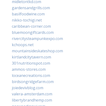
midletontkd.com
gardensandgrills.com
basilfoodwine.com
nikko-tochigi.net
caribbean-corner.com
bluemoongiftcards.com
rivercitysteampunkexpo.com
kchoops.net
mountainsideskateshop.com
kirtlandcitytavern.com
301nutritionspot.com
ammos-stores.com
loceanecreations.com
birdsongridgefarm.com
joiedevivblog.com
valera-amsterdam.com
libertybrandhemp.com