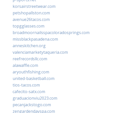
korsairstreetwear.com
petshopallston.com
avenue26tacos.com
topgglasses.com
broadmoornailsspacoloradosprings.com
missblackpasadena.com
anneskitchen.org
valenciamarketytaqueria.com
reefrecordsllc.com
alawaffle.com
aryouthfishing.com
united-basketball.com
tios-tacos.com
cafecito-satx.com
graduacionviu2023.com
pecanjackstogo.com
zengardendayspa.com