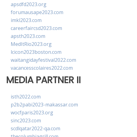
apsdfd2023.org
forumausape2023.com
imkl2023.com
careerfaircsd2023.com
apsth2023.com
MedItRio2023.org
lcicon2023boston.com
waitangidayfestival2022.com
vacancesscolaires2022.com
MEDIA PARTNER II
isth2022.com
p2b2pabi2023-makassar.com
wocfparis2023.org
sinc2023.com
scdlqatar2022-qa.com
thecolumbiagrill.com