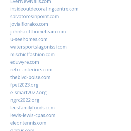
EverNewNails.com
insideoutdecoratingcentre.com
salvatoresinpoint.com
jovialfloralco.com
johnlscotthometeam.com
u-seehomes.com
watersportslagonissi.com
mischieffashion.com
eduwyre.com
retro-interiors.com
theblvd-boise.com
fpet2023.org
e-smart2022.org
ngrc2022.org
leesfamilyfoods.com
lewis-lewis-cpas.com
eleontennis.com
cyetus.com