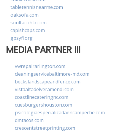
tabletennisnearme.com
oaksofa.com
soultacohtx.com
capishcaps.com
gpsyfl.org
MEDIA PARTNER III
vwrepairarlington.com
cleaningservicebaltimore-md.com
beckslandscapeandfence.com
vistaaltadelveramendi.com
coastlinecateringnc.com
cuesburgershouston.com
psicologiaespecializadaencampeche.com
dmtacos.com
crescentstreetprinting.com