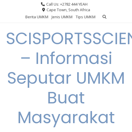
Skip
Call Us: +2782 444 YEAH
to
Cape Town, South Africa
content
Berita UMKM
Jenis UMKM
Tips UMKM
SCISPORTSSCIE
– Informasi
Seputar UMKM
Buat
Masyarakat