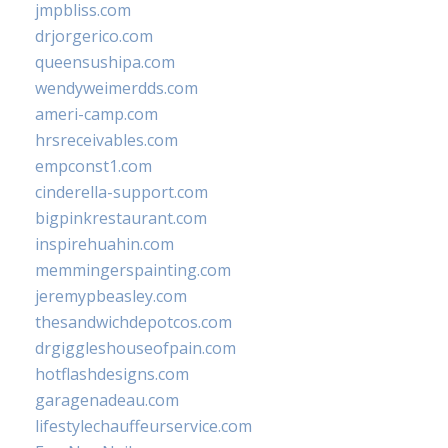
jmpbliss.com
drjorgerico.com
queensushipa.com
wendyweimerdds.com
ameri-camp.com
hrsreceivables.com
empconst1.com
cinderella-support.com
bigpinkrestaurant.com
inspirehuahin.com
memmingerspainting.com
jeremypbeasley.com
thesandwichdepotcos.com
drgiggleshouseofpain.com
hotflashdesigns.com
garagenadeau.com
lifestylechauffeurservice.com