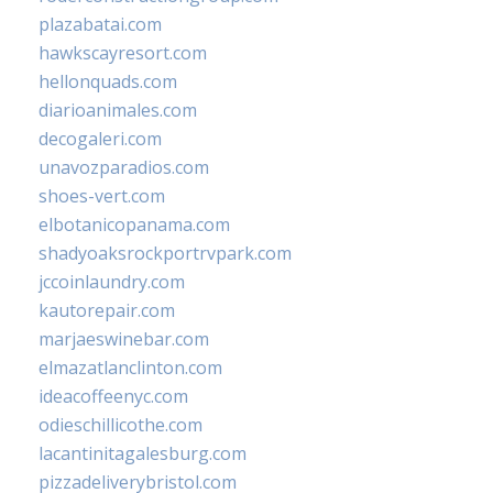
plazabatai.com
hawkscayresort.com
hellonquads.com
diarioanimales.com
decogaleri.com
unavozparadios.com
shoes-vert.com
elbotanicopanama.com
shadyoaksrockportrvpark.com
jccoinlaundry.com
kautorepair.com
marjaeswinebar.com
elmazatlanclinton.com
ideacoffeenyc.com
odieschillicothe.com
lacantinitagalesburg.com
pizzadeliverybristol.com