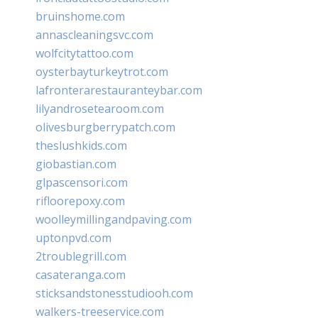
bruinshome.com
annascleaningsvc.com
wolfcitytattoo.com
oysterbayturkeytrot.com
lafronterarestauranteybar.com
lilyandrosetearoom.com
olivesburgberrypatch.com
theslushkids.com
giobastian.com
glpascensori.com
rifloorepoxy.com
woolleymillingandpaving.com
uptonpvd.com
2troublegrill.com
casateranga.com
sticksandstonesstudiooh.com
walkers-treeservice.com