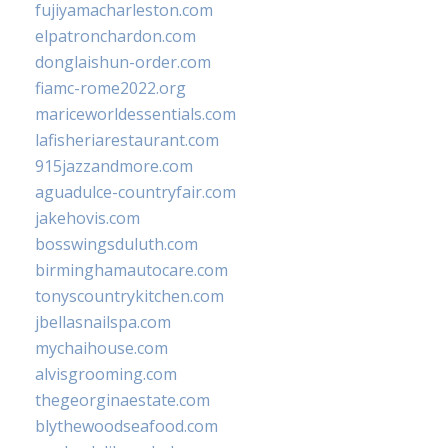
fujiyamacharleston.com
elpatronchardon.com
donglaishun-order.com
fiamc-rome2022.org
mariceworldessentials.com
lafisheriarestaurant.com
915jazzandmore.com
aguadulce-countryfair.com
jakehovis.com
bosswingsduluth.com
birminghamautocare.com
tonyscountrykitchen.com
jbellasnailspa.com
mychaihouse.com
alvisgrooming.com
thegeorginaestate.com
blythewoodseafood.com