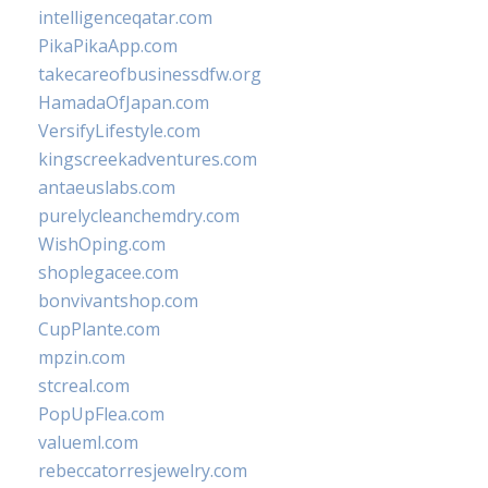
intelligenceqatar.com
PikaPikaApp.com
takecareofbusinessdfw.org
HamadaOfJapan.com
VersifyLifestyle.com
kingscreekadventures.com
antaeuslabs.com
purelycleanchemdry.com
WishOping.com
shoplegacee.com
bonvivantshop.com
CupPlante.com
mpzin.com
stcreal.com
PopUpFlea.com
valueml.com
rebeccatorresjewelry.com