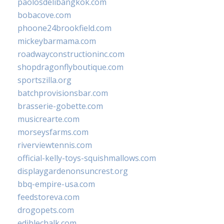
paolosdelibangkok.com
bobacove.com
phoone24brookfield.com
mickeybarmama.com
roadwayconstructioninc.com
shopdragonflyboutique.com
sportszilla.org
batchprovisionsbar.com
brasserie-gobette.com
musicrearte.com
morseysfarms.com
riverviewtennis.com
official-kelly-toys-squishmallows.com
displaygardenonsuncrest.org
bbq-empire-usa.com
feedstoreva.com
drogopets.com
ediblechalk.com