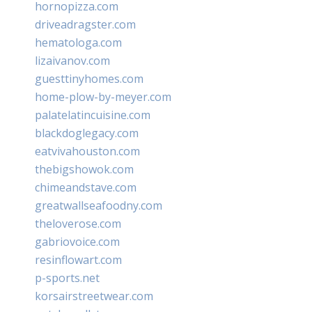
hornopizza.com
driveadragster.com
hematologa.com
lizaivanov.com
guesttinyhomes.com
home-plow-by-meyer.com
palatelatincuisine.com
blackdoglegacy.com
eatvivahouston.com
thebigshowok.com
chimeandstave.com
greatwallseafoodny.com
theloverose.com
gabriovoice.com
resinflowart.com
p-sports.net
korsairstreetwear.com