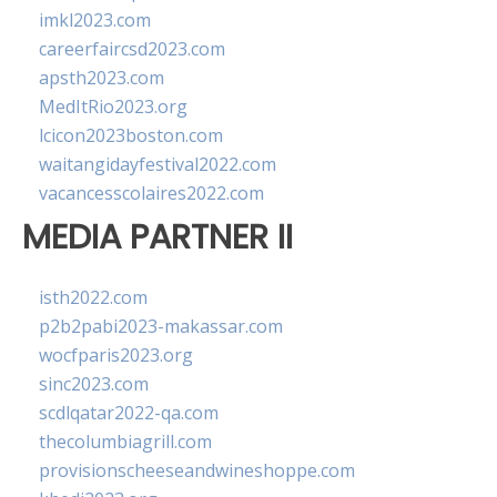
imkl2023.com
careerfaircsd2023.com
apsth2023.com
MedItRio2023.org
lcicon2023boston.com
waitangidayfestival2022.com
vacancesscolaires2022.com
MEDIA PARTNER II
isth2022.com
p2b2pabi2023-makassar.com
wocfparis2023.org
sinc2023.com
scdlqatar2022-qa.com
thecolumbiagrill.com
provisionscheeseandwineshoppe.com