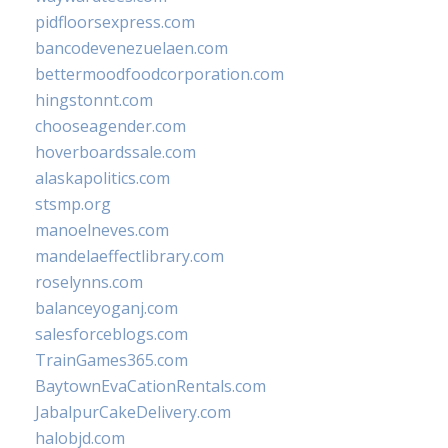
pidfloorsexpress.com
bancodevenezuelaen.com
bettermoodfoodcorporation.com
hingstonnt.com
chooseagender.com
hoverboardssale.com
alaskapolitics.com
stsmp.org
manoelneves.com
mandelaeffectlibrary.com
roselynns.com
balanceyoganj.com
salesforceblogs.com
TrainGames365.com
BaytownEvaCationRentals.com
JabalpurCakeDelivery.com
halobjd.com