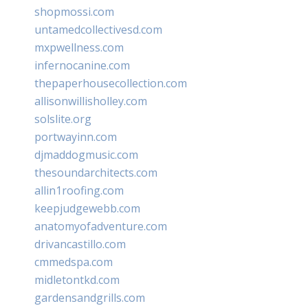
shopmossi.com
untamedcollectivesd.com
mxpwellness.com
infernocanine.com
thepaperhousecollection.com
allisonwillisholley.com
solslite.org
portwayinn.com
djmaddogmusic.com
thesoundarchitects.com
allin1roofing.com
keepjudgewebb.com
anatomyofadventure.com
drivancastillo.com
cmmedspa.com
midletontkd.com
gardensandgrills.com