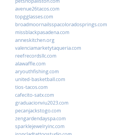
petshopallston.com
avenue26tacos.com
topgglasses.com
broadmoornailsspacoloradosprings.com
missblackpasadena.com
anneskitchen.org
valenciamarketytaqueria.com
reefrecordsllc.com
alawaffle.com
aryouthfishing.com
united-basketball.com
tios-tacos.com
cafecito-satx.com
graduacionviu2023.com
pecanjackstogo.com
zengardendayspa.com
sparklejewelryinc.com
ironcladtattoostudio.com