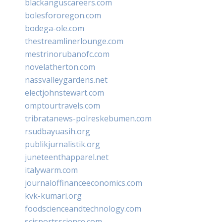
blackanguscareers.com
bolesfororegon.com
bodega-ole.com
thestreamlinerlounge.com
mestrinorubanofc.com
novelatherton.com
nassvalleygardens.net
electjohnstewart.com
omptourtravels.com
tribratanews-polreskebumen.com
rsudbayuasih.org
publikjurnalistik.org
juneteenthapparel.net
italywarm.com
journaloffinanceeconomics.com
kvk-kumari.org
foodscienceandtechnology.com
scisportsscience.com