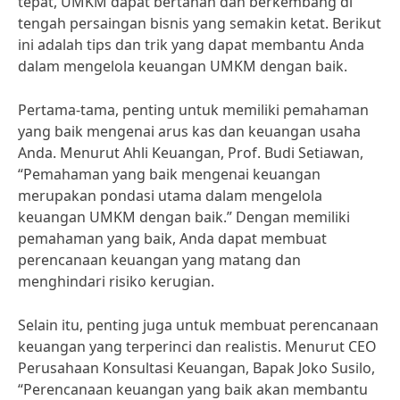
tepat, UMKM dapat bertahan dan berkembang di
tengah persaingan bisnis yang semakin ketat. Berikut
ini adalah tips dan trik yang dapat membantu Anda
dalam mengelola keuangan UMKM dengan baik.
Pertama-tama, penting untuk memiliki pemahaman
yang baik mengenai arus kas dan keuangan usaha
Anda. Menurut Ahli Keuangan, Prof. Budi Setiawan,
“Pemahaman yang baik mengenai keuangan
merupakan pondasi utama dalam mengelola
keuangan UMKM dengan baik.” Dengan memiliki
pemahaman yang baik, Anda dapat membuat
perencanaan keuangan yang matang dan
menghindari risiko kerugian.
Selain itu, penting juga untuk membuat perencanaan
keuangan yang terperinci dan realistis. Menurut CEO
Perusahaan Konsultasi Keuangan, Bapak Joko Susilo,
“Perencanaan keuangan yang baik akan membantu