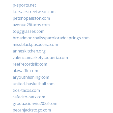
p-sports.net
korsairstreetwear.com
petshopallston.com
avenue26tacos.com
topgglasses.com
broadmoornailsspacoloradosprings.com
missblackpasadena.com
anneskitchen.org
valenciamarketytaqueria.com
reefrecordsllc.com
alawaffle.com
aryouthfishing.com
united-basketball.com
tios-tacos.com
cafecito-satx.com
graduacionviu2023.com
pecanjackstogo.com