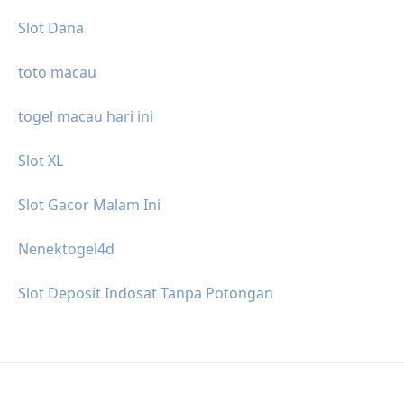
Slot Dana
toto macau
togel macau hari ini
Slot XL
Slot Gacor Malam Ini
Nenektogel4d
Slot Deposit Indosat Tanpa Potongan