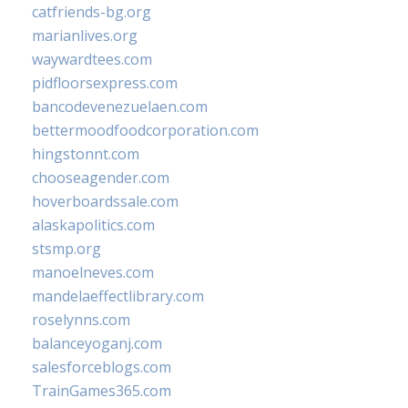
catfriends-bg.org
marianlives.org
waywardtees.com
pidfloorsexpress.com
bancodevenezuelaen.com
bettermoodfoodcorporation.com
hingstonnt.com
chooseagender.com
hoverboardssale.com
alaskapolitics.com
stsmp.org
manoelneves.com
mandelaeffectlibrary.com
roselynns.com
balanceyoganj.com
salesforceblogs.com
TrainGames365.com