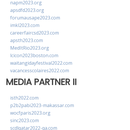
napm2023.org
apsdfd2023.org
forumausape2023.com
imkl2023.com
careerfaircsd2023.com
apsth2023.com
MedItRio2023.org
lcicon2023boston.com
waitangidayfestival2022.com
vacancesscolaires2022.com
MEDIA PARTNER II
isth2022.com
p2b2pabi2023-makassar.com
wocfparis2023.org
sinc2023.com
scdlqatar2022-qa.com