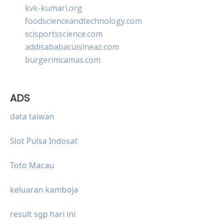
kvk-kumari.org
foodscienceandtechnology.com
scisportsscience.com
addisababacuisineaz.com
burgerimcamas.com
ADS
data taiwan
Slot Pulsa Indosat
Toto Macau
keluaran kamboja
result sgp hari ini