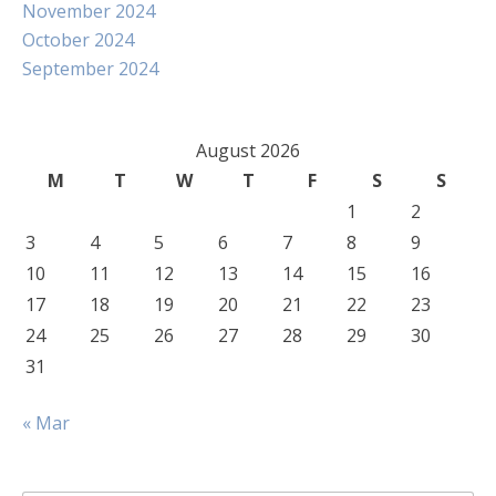
November 2024
October 2024
September 2024
August 2026
M
T
W
T
F
S
S
1
2
3
4
5
6
7
8
9
10
11
12
13
14
15
16
17
18
19
20
21
22
23
24
25
26
27
28
29
30
31
« Mar