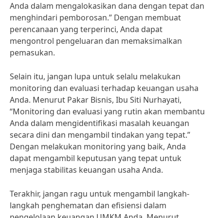
Anda dalam mengalokasikan dana dengan tepat dan
menghindari pemborosan.” Dengan membuat
perencanaan yang terperinci, Anda dapat
mengontrol pengeluaran dan memaksimalkan
pemasukan.
Selain itu, jangan lupa untuk selalu melakukan
monitoring dan evaluasi terhadap keuangan usaha
Anda. Menurut Pakar Bisnis, Ibu Siti Nurhayati,
“Monitoring dan evaluasi yang rutin akan membantu
Anda dalam mengidentifikasi masalah keuangan
secara dini dan mengambil tindakan yang tepat.”
Dengan melakukan monitoring yang baik, Anda
dapat mengambil keputusan yang tepat untuk
menjaga stabilitas keuangan usaha Anda.
Terakhir, jangan ragu untuk mengambil langkah-
langkah penghematan dan efisiensi dalam
pengelolaan keuangan UMKM Anda. Menurut