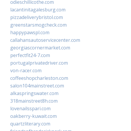
odieschillicothe.com
lacantinitagalesburg.com
pizzadeliverybristol.com
greenstarsmogcheck.com
happypawspl.com
callahansautoservicecenter.com
georgiascornermarket.com
perfectfit24-7.com
portugalprivatedriver.com
von-racer.com
coffeeshopcharleston.com
salon104mainstreet.com
alkaspringswater.com
318mainstreet8h.com
lovenailsspari.com
oakberry-kuwait.com
quartzliterary.com