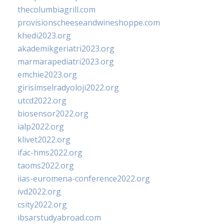
thecolumbiagrill.com
provisionscheeseandwineshoppe.com
khedi2023.org
akademikgeriatri2023.org
marmarapediatri2023.org
emchie2023.org
girisimselradyoloji2022.org
utcd2022.org
biosensor2022.org
ialp2022.org
klivet2022.org
ifac-hms2022.org
taoms2022.org
iias-euromena-conference2022.org
ivd2022.org
csity2022.org
ibsarstudyabroad.com