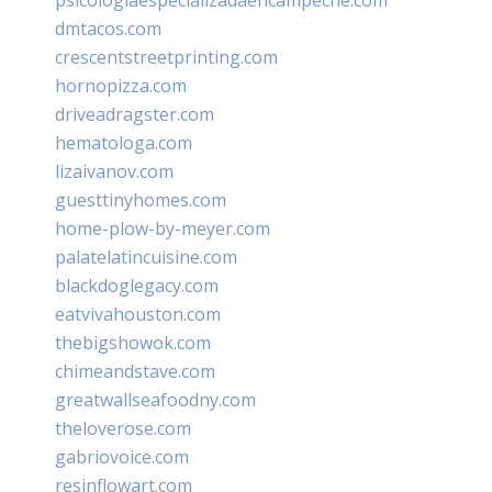
dmtacos.com
crescentstreetprinting.com
hornopizza.com
driveadragster.com
hematologa.com
lizaivanov.com
guesttinyhomes.com
home-plow-by-meyer.com
palatelatincuisine.com
blackdoglegacy.com
eatvivahouston.com
thebigshowok.com
chimeandstave.com
greatwallseafoodny.com
theloverose.com
gabriovoice.com
resinflowart.com