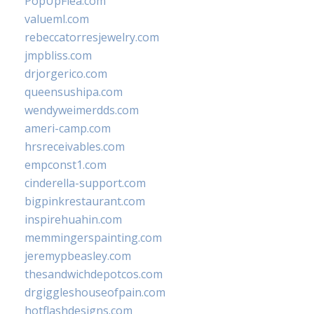
PopUpFlea.com
valueml.com
rebeccatorresjewelry.com
jmpbliss.com
drjorgerico.com
queensushipa.com
wendyweimerdds.com
ameri-camp.com
hrsreceivables.com
empconst1.com
cinderella-support.com
bigpinkrestaurant.com
inspirehuahin.com
memmingerspainting.com
jeremypbeasley.com
thesandwichdepotcos.com
drgiggleshouseofpain.com
hotflashdesigns.com