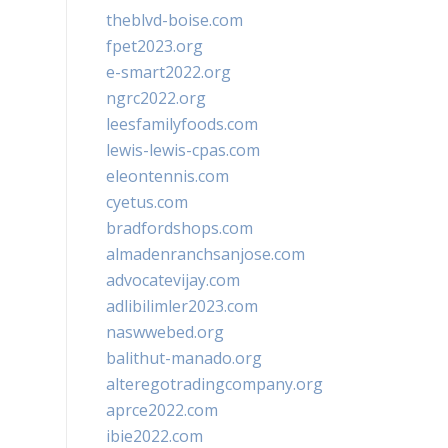
theblvd-boise.com
fpet2023.org
e-smart2022.org
ngrc2022.org
leesfamilyfoods.com
lewis-lewis-cpas.com
eleontennis.com
cyetus.com
bradfordshops.com
almadenranchsanjose.com
advocatevijay.com
adlibilimler2023.com
naswwebed.org
balithut-manado.org
alteregotradingcompany.org
aprce2022.com
ibie2022.com