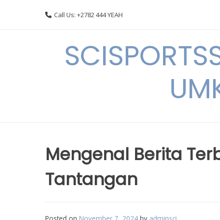
Skip
Call Us: +2782 444 YEAH
to
content
SCISPORTSS
UMK
Mengenal Berita Ter
Tantangan
Posted on
November 7, 2024
by
adminsci