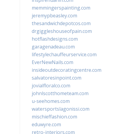
inspirehuahin.com
memmingerspainting.com
jeremypbeasley.com
thesandwichdepotcos.com
drgiggleshouseofpain.com
hotflashdesigns.com
garagenadeau.com
lifestylechauffeurservice.com
EverNewNails.com
insideoutdecoratingcentre.com
salvatoresinpoint.com
jovialfloralco.com
johnlscotthometeam.com
u-seehomes.com
watersportslagonissi.com
mischieffashion.com
eduwyre.com
retro-interiors.com