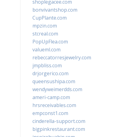
shoplegacee.com
bonvivantshop.com
CupPlante.com
mpzin.com
stcreal.com
PopUpFlea.com
valueml.com
rebeccatorresjewelry.com
jmpbliss.com
drjorgerico.com
queensushipa.com
wendyweimerdds.com
ameri-camp.com
hrsreceivables.com
empconst1.com
cinderella-support.com
bigpinkrestaurant.com