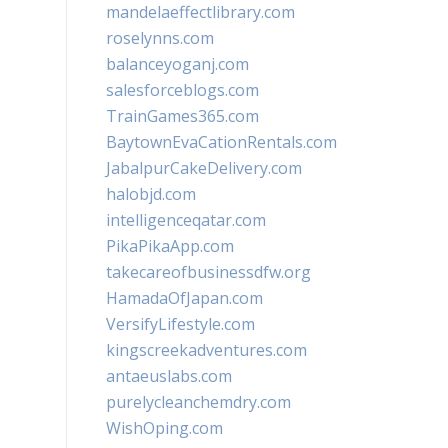
mandelaeffectlibrary.com
roselynns.com
balanceyoganj.com
salesforceblogs.com
TrainGames365.com
BaytownEvaCationRentals.com
JabalpurCakeDelivery.com
halobjd.com
intelligenceqatar.com
PikaPikaApp.com
takecareofbusinessdfw.org
HamadaOfJapan.com
VersifyLifestyle.com
kingscreekadventures.com
antaeuslabs.com
purelycleanchemdry.com
WishOping.com