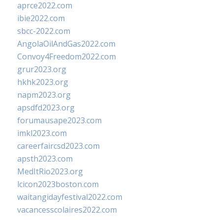
aprce2022.com
ibie2022.com
sbcc-2022.com
AngolaOilAndGas2022.com
Convoy4Freedom2022.com
grur2023.org
hkhk2023.org
napm2023.org
apsdfd2023.org
forumausape2023.com
imkl2023.com
careerfaircsd2023.com
apsth2023.com
MedItRio2023.org
lcicon2023boston.com
waitangidayfestival2022.com
vacancesscolaires2022.com