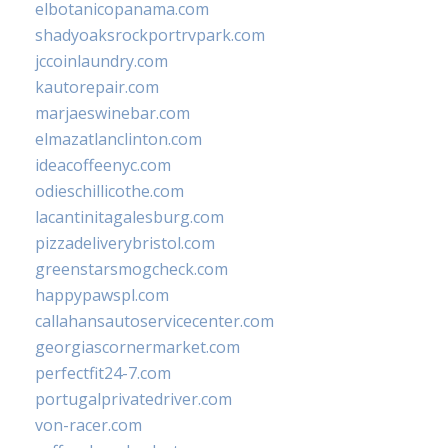
elbotanicopanama.com
shadyoaksrockportrvpark.com
jccoinlaundry.com
kautorepair.com
marjaeswinebar.com
elmazatlanclinton.com
ideacoffeenyc.com
odieschillicothe.com
lacantinitagalesburg.com
pizzadeliverybristol.com
greenstarsmogcheck.com
happypawspl.com
callahansautoservicecenter.com
georgiascornermarket.com
perfectfit24-7.com
portugalprivatedriver.com
von-racer.com