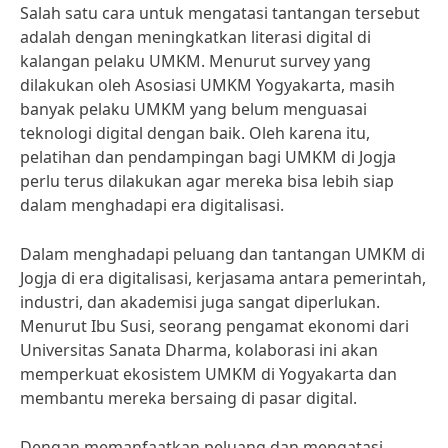
Salah satu cara untuk mengatasi tantangan tersebut
adalah dengan meningkatkan literasi digital di
kalangan pelaku UMKM. Menurut survey yang
dilakukan oleh Asosiasi UMKM Yogyakarta, masih
banyak pelaku UMKM yang belum menguasai
teknologi digital dengan baik. Oleh karena itu,
pelatihan dan pendampingan bagi UMKM di Jogja
perlu terus dilakukan agar mereka bisa lebih siap
dalam menghadapi era digitalisasi.
Dalam menghadapi peluang dan tantangan UMKM di
Jogja di era digitalisasi, kerjasama antara pemerintah,
industri, dan akademisi juga sangat diperlukan.
Menurut Ibu Susi, seorang pengamat ekonomi dari
Universitas Sanata Dharma, kolaborasi ini akan
memperkuat ekosistem UMKM di Yogyakarta dan
membantu mereka bersaing di pasar digital.
Dengan memanfaatkan peluang dan mengatasi