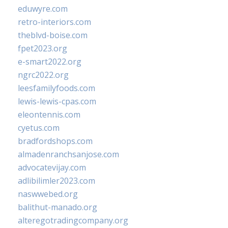
eduwyre.com
retro-interiors.com
theblvd-boise.com
fpet2023.org
e-smart2022.org
ngrc2022.org
leesfamilyfoods.com
lewis-lewis-cpas.com
eleontennis.com
cyetus.com
bradfordshops.com
almadenranchsanjose.com
advocatevijay.com
adlibilimler2023.com
naswwebed.org
balithut-manado.org
alteregotradingcompany.org