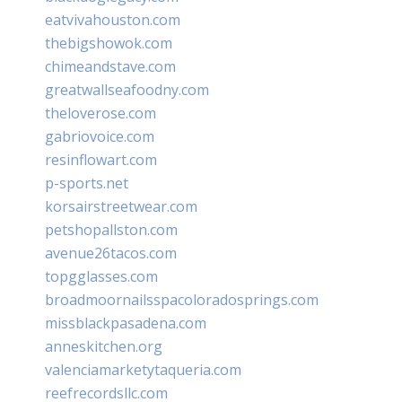
eatvivahouston.com
thebigshowok.com
chimeandstave.com
greatwallseafoodny.com
theloverose.com
gabriovoice.com
resinflowart.com
p-sports.net
korsairstreetwear.com
petshopallston.com
avenue26tacos.com
topgglasses.com
broadmoornailsspacoloradosprings.com
missblackpasadena.com
anneskitchen.org
valenciamarketytaqueria.com
reefrecordsllc.com