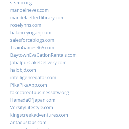
stsmp.org
manoelneves.com
mandelaeffectlibrary.com
roselynns.com
balanceyoganj.com
salesforceblogs.com
TrainGames365.com
BaytownEvaCationRentals.com
JabalpurCakeDelivery.com
halobjd.com
intelligenceqatar.com
PikaPikaApp.com
takecareofbusinessdfw.org
HamadaOfJapan.com
VersifyLifestyle.com
kingscreekadventures.com
antaeuslabs.com