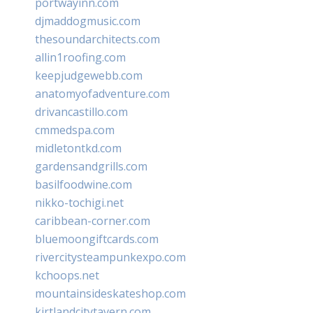
portwayinn.com
djmaddogmusic.com
thesoundarchitects.com
allin1roofing.com
keepjudgewebb.com
anatomyofadventure.com
drivancastillo.com
cmmedspa.com
midletontkd.com
gardensandgrills.com
basilfoodwine.com
nikko-tochigi.net
caribbean-corner.com
bluemoongiftcards.com
rivercitysteampunkexpo.com
kchoops.net
mountainsideskateshop.com
kirtlandcitytavern.com