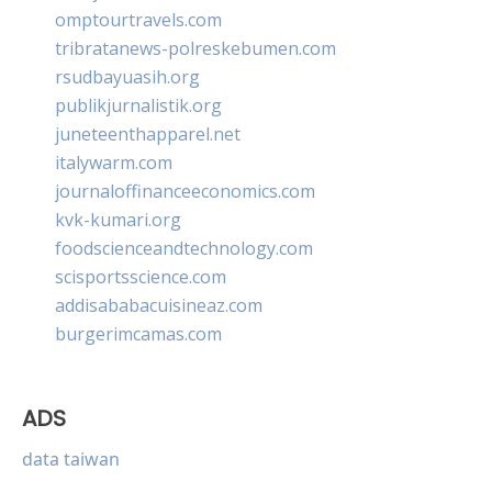
omptourtravels.com
tribratanews-polreskebumen.com
rsudbayuasih.org
publikjurnalistik.org
juneteenthapparel.net
italywarm.com
journaloffinanceeconomics.com
kvk-kumari.org
foodscienceandtechnology.com
scisportsscience.com
addisababacuisineaz.com
burgerimcamas.com
ADS
data taiwan