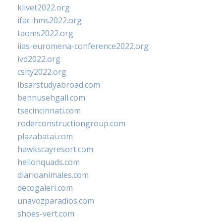
klivet2022.org
ifac-hms2022.org
taoms2022.org
iias-euromena-conference2022.org
ivd2022.org
csity2022.org
ibsarstudyabroad.com
bennusehgall.com
tsecincinnati.com
roderconstructiongroup.com
plazabatai.com
hawkscayresort.com
hellonquads.com
diarioanimales.com
decogaleri.com
unavozparadios.com
shoes-vert.com