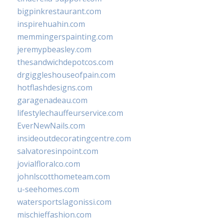
bigpinkrestaurant.com
inspirehuahin.com
memmingerspainting.com
jeremypbeasley.com
thesandwichdepotcos.com
drgiggleshouseofpain.com
hotflashdesigns.com
garagenadeau.com
lifestylechauffeurservice.com
EverNewNails.com
insideoutdecoratingcentre.com
salvatoresinpoint.com
jovialfloralco.com
johnlscotthometeam.com
u-seehomes.com
watersportslagonissi.com
mischieffashion.com