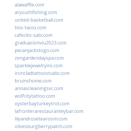
alawaffle.com
aryouthfishing.com
united-basketball.com
tios-tacos.com
cafecito-satx.com
graduacionviu2023.com
pecanjackstogo.com
zengardendayspa.com
sparklejewelryinc.com
ironcladtattoostudio.com
bruinshome.com
annascleaningsvc.com
wolfcitytattoo.com
oysterbayturkeytrot.com
lafronterarestauranteybar.com
lilyandrosetearoom.com
olivesburgberrypatch.com