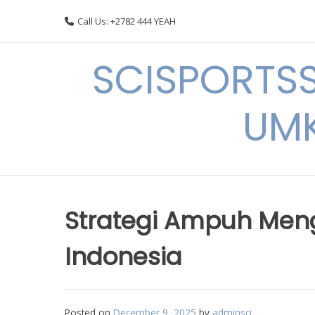
Skip
Call Us: +2782 444 YEAH
to
content
SCISPORTSS
UMK
Strategi Ampuh Men
Indonesia
Posted on
December 9, 2025
by
adminsci