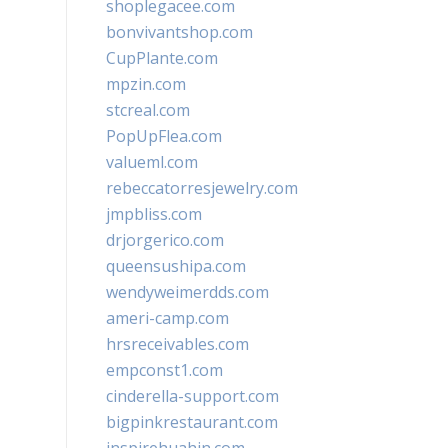
shoplegacee.com
bonvivantshop.com
CupPlante.com
mpzin.com
stcreal.com
PopUpFlea.com
valueml.com
rebeccatorresjewelry.com
jmpbliss.com
drjorgerico.com
queensushipa.com
wendyweimerdds.com
ameri-camp.com
hrsreceivables.com
empconst1.com
cinderella-support.com
bigpinkrestaurant.com