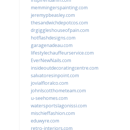
inspirehuahin.com
memmingerspainting.com
jeremypbeasley.com
thesandwichdepotcos.com
drgiggleshouseofpain.com
hotflashdesigns.com
garagenadeau.com
lifestylechauffeurservice.com
EverNewNails.com
insideoutdecoratingcentre.com
salvatoresinpoint.com
jovialfloralco.com
johnlscotthometeam.com
u-seehomes.com
watersportslagonissi.com
mischieffashion.com
eduwyre.com
retro-interiors.com