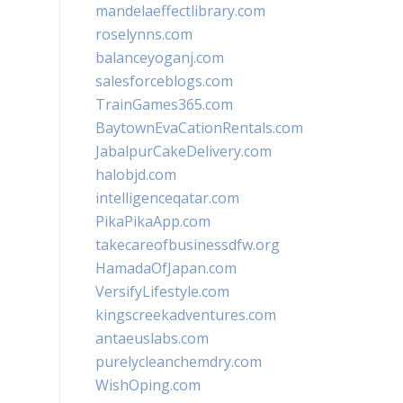
mandelaeffectlibrary.com
roselynns.com
balanceyoganj.com
salesforceblogs.com
TrainGames365.com
BaytownEvaCationRentals.com
JabalpurCakeDelivery.com
halobjd.com
intelligenceqatar.com
PikaPikaApp.com
takecareofbusinessdfw.org
HamadaOfJapan.com
VersifyLifestyle.com
kingscreekadventures.com
antaeuslabs.com
purelycleanchemdry.com
WishOping.com