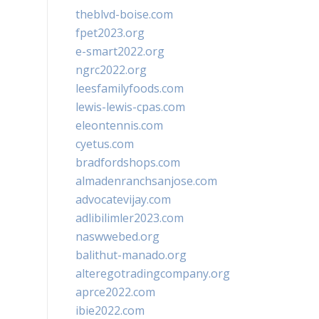
theblvd-boise.com
fpet2023.org
e-smart2022.org
ngrc2022.org
leesfamilyfoods.com
lewis-lewis-cpas.com
eleontennis.com
cyetus.com
bradfordshops.com
almadenranchsanjose.com
advocatevijay.com
adlibilimler2023.com
naswwebed.org
balithut-manado.org
alteregotradingcompany.org
aprce2022.com
ibie2022.com