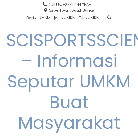
Skip
Call Us: +2782 444 YEAH
to
Cape Town, South Africa
content
Berita UMKM
Jenis UMKM
Tips UMKM
SCISPORTSSCIE
– Informasi
Seputar UMKM
Buat
Masyarakat