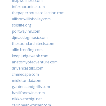
mxpwellness.com
infernocanine.com
thepaperhousecollection.com
allisonwillisholley.com
solslite.org
portwayinn.com
djmaddogmusic.com
thesoundarchitects.com
allin1roofing.com
keepjudgewebb.com
anatomyofadventure.com
drivancastillo.com
cmmedspa.com
midletontkd.com
gardensandgrills.com
basilfoodwine.com
nikko-tochigi.net
caribbean-corner.com