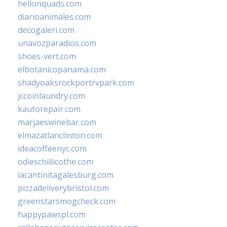
hellonquads.com
diarioanimales.com
decogaleri.com
unavozparadios.com
shoes-vert.com
elbotanicopanama.com
shadyoaksrockportrvpark.com
jccoinlaundry.com
kautorepair.com
marjaeswinebar.com
elmazatlanclinton.com
ideacoffeenyc.com
odieschillicothe.com
lacantinitagalesburg.com
pizzadeliverybristol.com
greenstarsmogcheck.com
happypawspl.com