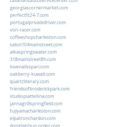
callahansautoservicecenter.com
georgiascornermarket.com
perfectfit24-7.com
portugalprivatedriver.com
von-racer.com
coffeeshopcharleston.com
salon104mainstreet.com
alkaspringswater.com
318mainstreet8h.com
lovenailsspari.com
oakberry-kuwait.com
quartzliterary.com
friendsofbroderickpark.com
studiopiattellina.com
jannagrillspringfield.com
fujiyamacharleston.com
elpatronchardon.com
donglaishun-order.com