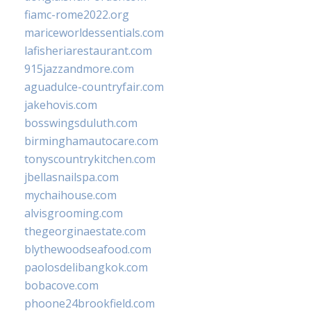
fiamc-rome2022.org
mariceworldessentials.com
lafisheriarestaurant.com
915jazzandmore.com
aguadulce-countryfair.com
jakehovis.com
bosswingsduluth.com
birminghamautocare.com
tonyscountrykitchen.com
jbellasnailspa.com
mychaihouse.com
alvisgrooming.com
thegeorginaestate.com
blythewoodseafood.com
paolosdelibangkok.com
bobacove.com
phoone24brookfield.com