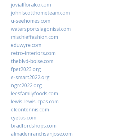
jovialfloralco.com
johnlscotthometeam.com
u-seehomes.com
watersportslagonissi.com
mischieffashion.com
eduwyre.com
retro-interiors.com
theblvd-boise.com
fpet2023.org
e-smart2022.org
ngrc2022.org
leesfamilyfoods.com
lewis-lewis-cpas.com
eleontennis.com
cyetus.com
bradfordshops.com
almadenranchsanjose.com