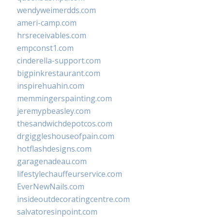
wendyweimerdds.com
ameri-camp.com
hrsreceivables.com
empconst1.com
cinderella-support.com
bigpinkrestaurant.com
inspirehuahin.com
memmingerspainting.com
jeremypbeasley.com
thesandwichdepotcos.com
drgiggleshouseofpain.com
hotflashdesigns.com
garagenadeau.com
lifestylechauffeurservice.com
EverNewNails.com
insideoutdecoratingcentre.com
salvatoresinpoint.com