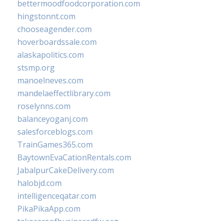
bettermoodfoodcorporation.com
hingstonnt.com
chooseagender.com
hoverboardssale.com
alaskapolitics.com
stsmp.org
manoelneves.com
mandelaeffectlibrary.com
roselynns.com
balanceyoganj.com
salesforceblogs.com
TrainGames365.com
BaytownEvaCationRentals.com
JabalpurCakeDelivery.com
halobjd.com
intelligenceqatar.com
PikaPikaApp.com