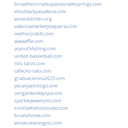
broadmoornailsspacoloradosprings.com
missblackpasadena.com
anneskitchen.org
valenciamarketytaqueria.com
reefrecordsllc.com
alawaffle.com
aryouthfishing.com
united-basketball.com
tios-tacos.com
cafecito-satx.com
graduacionviu2023.com
pecanjackstogo.com
zengardendayspa.com
sparklejewelryinc.com
ironcladtattoostudio.com
bruinshome.com
annascleaningsvc.com