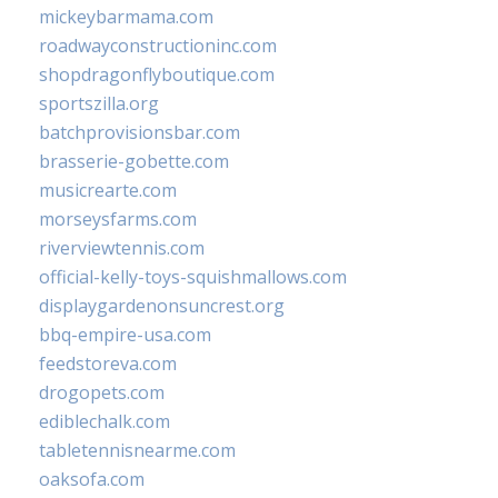
mickeybarmama.com
roadwayconstructioninc.com
shopdragonflyboutique.com
sportszilla.org
batchprovisionsbar.com
brasserie-gobette.com
musicrearte.com
morseysfarms.com
riverviewtennis.com
official-kelly-toys-squishmallows.com
displaygardenonsuncrest.org
bbq-empire-usa.com
feedstoreva.com
drogopets.com
ediblechalk.com
tabletennisnearme.com
oaksofa.com