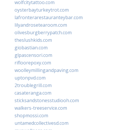
wolfcitytattoo.com
oysterbayturkeytrot.com
lafronterarestauranteybar.com
lilyandrosetearoom.com
olivesburgberrypatch.com
theslushkids.com
giobastian.com
glpascensori.com
rifloorepoxy.com
woolleymillingandpaving.com
uptonpvd.com
2troublegrill.com
casateranga.com
sticksandstonesstudiooh.com
walkers-treeservice.com
shopmossi.com
untamedcollectivesd.com