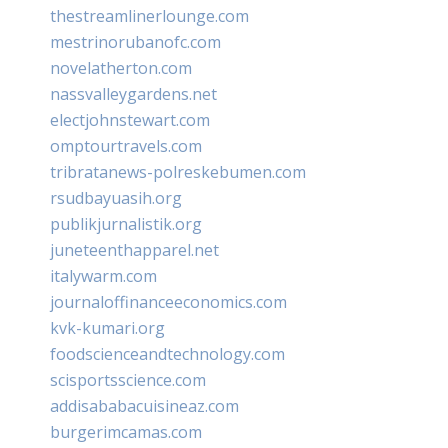
thestreamlinerlounge.com
mestrinorubanofc.com
novelatherton.com
nassvalleygardens.net
electjohnstewart.com
omptourtravels.com
tribratanews-polreskebumen.com
rsudbayuasih.org
publikjurnalistik.org
juneteenthapparel.net
italywarm.com
journaloffinanceeconomics.com
kvk-kumari.org
foodscienceandtechnology.com
scisportsscience.com
addisababacuisineaz.com
burgerimcamas.com