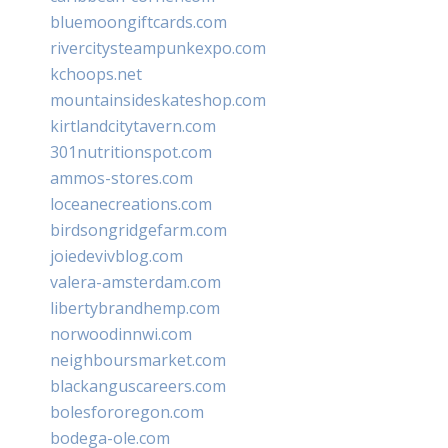
bluemoongiftcards.com
rivercitysteampunkexpo.com
kchoops.net
mountainsideskateshop.com
kirtlandcitytavern.com
301nutritionspot.com
ammos-stores.com
loceanecreations.com
birdsongridgefarm.com
joiedevivblog.com
valera-amsterdam.com
libertybrandhemp.com
norwoodinnwi.com
neighboursmarket.com
blackanguscareers.com
bolesfororegon.com
bodega-ole.com