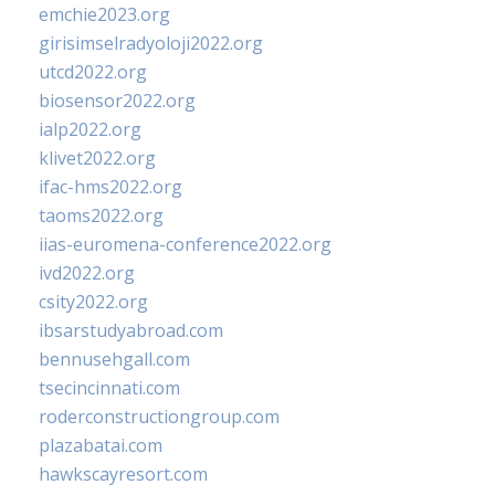
emchie2023.org
girisimselradyoloji2022.org
utcd2022.org
biosensor2022.org
ialp2022.org
klivet2022.org
ifac-hms2022.org
taoms2022.org
iias-euromena-conference2022.org
ivd2022.org
csity2022.org
ibsarstudyabroad.com
bennusehgall.com
tsecincinnati.com
roderconstructiongroup.com
plazabatai.com
hawkscayresort.com