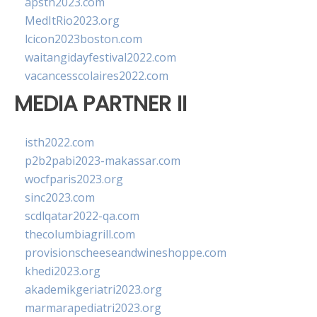
apsth2023.com
MedItRio2023.org
lcicon2023boston.com
waitangidayfestival2022.com
vacancesscolaires2022.com
MEDIA PARTNER II
isth2022.com
p2b2pabi2023-makassar.com
wocfparis2023.org
sinc2023.com
scdlqatar2022-qa.com
thecolumbiagrill.com
provisionscheeseandwineshoppe.com
khedi2023.org
akademikgeriatri2023.org
marmarapediatri2023.org