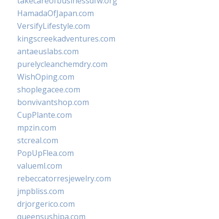
takecareofbusinessdfw.org
HamadaOfJapan.com
VersifyLifestyle.com
kingscreekadventures.com
antaeuslabs.com
purelycleanchemdry.com
WishOping.com
shoplegacee.com
bonvivantshop.com
CupPlante.com
mpzin.com
stcreal.com
PopUpFlea.com
valueml.com
rebeccatorresjewelry.com
jmpbliss.com
drjorgerico.com
queensushipa.com