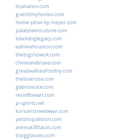
lizaivanov.com
guesttinyhomes.com
home-plow-by-meyer.com
palatelatincuisine.com
blackdoglegacy.com
eatvivahouston.com
thebigshowok.com
chimeandstave.com
greatwallseafoodny.com
theloverose.com
gabriovoice.com
resinflowart.com
p-sports.net
korsairstreetwear.com
petshopallston.com
avenue26tacos.com
topgglasses.com