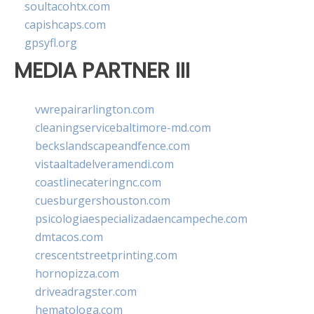
soultacohtx.com
capishcaps.com
gpsyfl.org
MEDIA PARTNER III
vwrepairarlington.com
cleaningservicebaltimore-md.com
beckslandscapeandfence.com
vistaaltadelveramendi.com
coastlinecateringnc.com
cuesburgershouston.com
psicologiaespecializadaencampeche.com
dmtacos.com
crescentstreetprinting.com
hornopizza.com
driveadragster.com
hematologa.com