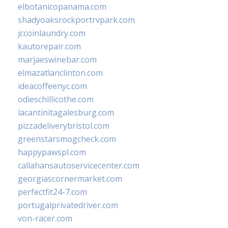
elbotanicopanama.com
shadyoaksrockportrvpark.com
jccoinlaundry.com
kautorepair.com
marjaeswinebar.com
elmazatlanclinton.com
ideacoffeenyc.com
odieschillicothe.com
lacantinitagalesburg.com
pizzadeliverybristol.com
greenstarsmogcheck.com
happypawspl.com
callahansautoservicecenter.com
georgiascornermarket.com
perfectfit24-7.com
portugalprivatedriver.com
von-racer.com