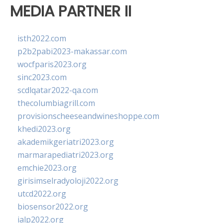
MEDIA PARTNER II
isth2022.com
p2b2pabi2023-makassar.com
wocfparis2023.org
sinc2023.com
scdlqatar2022-qa.com
thecolumbiagrill.com
provisionscheeseandwineshoppe.com
khedi2023.org
akademikgeriatri2023.org
marmarapediatri2023.org
emchie2023.org
girisimselradyoloji2022.org
utcd2022.org
biosensor2022.org
ialp2022.org