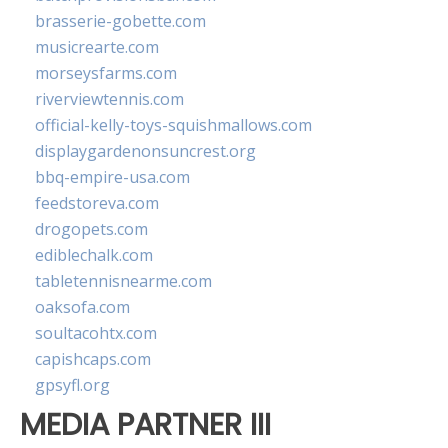
brasserie-gobette.com
musicrearte.com
morseysfarms.com
riverviewtennis.com
official-kelly-toys-squishmallows.com
displaygardenonsuncrest.org
bbq-empire-usa.com
feedstoreva.com
drogopets.com
ediblechalk.com
tabletennisnearme.com
oaksofa.com
soultacohtx.com
capishcaps.com
gpsyfl.org
MEDIA PARTNER III