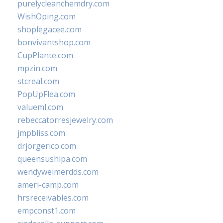
purelycleanchemdry.com
WishOping.com
shoplegacee.com
bonvivantshop.com
CupPlante.com
mpzin.com
stcreal.com
PopUpFlea.com
valueml.com
rebeccatorresjewelry.com
jmpbliss.com
drjorgerico.com
queensushipa.com
wendyweimerdds.com
ameri-camp.com
hrsreceivables.com
empconst1.com