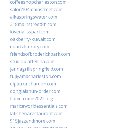
coffeeshopcharleston.com
salon104mainstreet.com
alkaspringswater.com
318mainstreet8h.com
lovenailsspari.com
oakberry-kuwait.com
quartzliterary.com
friendsofbroderickpark.com
studiopiattellina.com
jannagrillspringfield.com
fujiyamacharleston.com
elpatronchardon.com
donglaishun-order.com
fiamc-rome2022.org
mariceworldessentials.com
lafisheriarestaurant.com
915jazzandmore.com