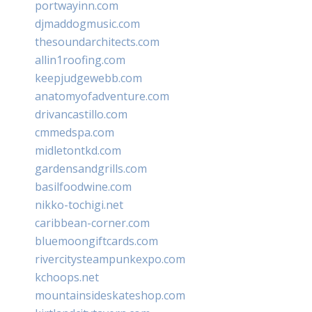
portwayinn.com
djmaddogmusic.com
thesoundarchitects.com
allin1roofing.com
keepjudgewebb.com
anatomyofadventure.com
drivancastillo.com
cmmedspa.com
midletontkd.com
gardensandgrills.com
basilfoodwine.com
nikko-tochigi.net
caribbean-corner.com
bluemoongiftcards.com
rivercitysteampunkexpo.com
kchoops.net
mountainsideskateshop.com