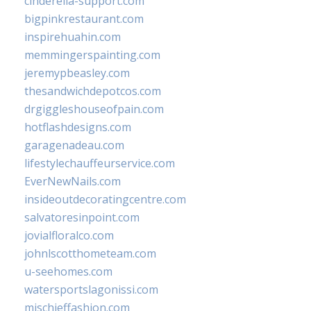
cinderella-support.com
bigpinkrestaurant.com
inspirehuahin.com
memmingerspainting.com
jeremypbeasley.com
thesandwichdepotcos.com
drgiggleshouseofpain.com
hotflashdesigns.com
garagenadeau.com
lifestylechauffeurservice.com
EverNewNails.com
insideoutdecoratingcentre.com
salvatoresinpoint.com
jovialfloralco.com
johnlscotthometeam.com
u-seehomes.com
watersportslagonissi.com
mischieffashion.com