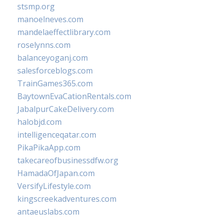
stsmp.org
manoelneves.com
mandelaeffectlibrary.com
roselynns.com
balanceyoganj.com
salesforceblogs.com
TrainGames365.com
BaytownEvaCationRentals.com
JabalpurCakeDelivery.com
halobjd.com
intelligenceqatar.com
PikaPikaApp.com
takecareofbusinessdfw.org
HamadaOfJapan.com
VersifyLifestyle.com
kingscreekadventures.com
antaeuslabs.com