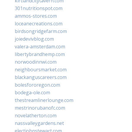
kirtlandcitytavern.com
301nutritionspot.com
ammos-stores.com
loceanecreations.com
birdsongridgefarm.com
joiedevivblog.com
valera-amsterdam.com
libertybrandhemp.com
norwoodinnwi.com
neighboursmarket.com
blackanguscareers.com
bolesfororegon.com
bodega-ole.com
thestreamlinerlounge.com
mestrinorubanofc.com
novelatherton.com
nassvalleygardens.net
electjohnstewart.com