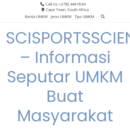
Skip
Call Us: +2782 444 YEAH
to
Cape Town, South Africa
content
Berita UMKM
Jenis UMKM
Tips UMKM
SCISPORTSSCIE
– Informasi
Seputar UMKM
Buat
Masyarakat