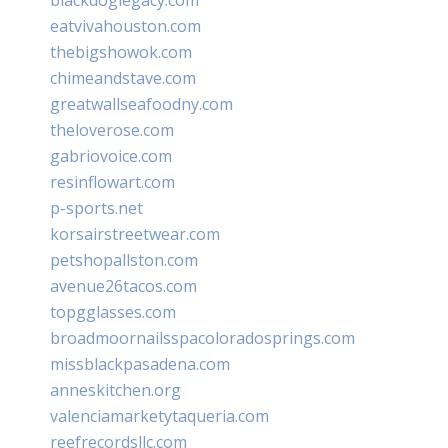
eatvivahouston.com
thebigshowok.com
chimeandstave.com
greatwallseafoodny.com
theloverose.com
gabriovoice.com
resinflowart.com
p-sports.net
korsairstreetwear.com
petshopallston.com
avenue26tacos.com
topgglasses.com
broadmoornailsspacoloradosprings.com
missblackpasadena.com
anneskitchen.org
valenciamarketytaqueria.com
reefrecordsllc.com