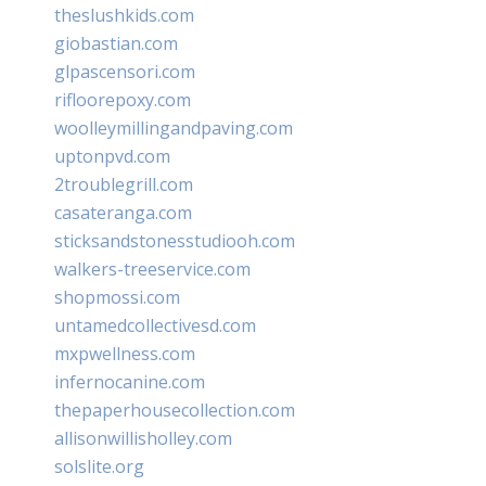
theslushkids.com
giobastian.com
glpascensori.com
rifloorepoxy.com
woolleymillingandpaving.com
uptonpvd.com
2troublegrill.com
casateranga.com
sticksandstonesstudiooh.com
walkers-treeservice.com
shopmossi.com
untamedcollectivesd.com
mxpwellness.com
infernocanine.com
thepaperhousecollection.com
allisonwillisholley.com
solslite.org