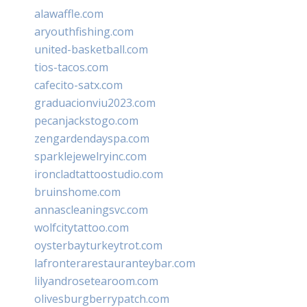
alawaffle.com
aryouthfishing.com
united-basketball.com
tios-tacos.com
cafecito-satx.com
graduacionviu2023.com
pecanjackstogo.com
zengardendayspa.com
sparklejewelryinc.com
ironcladtattoostudio.com
bruinshome.com
annascleaningsvc.com
wolfcitytattoo.com
oysterbayturkeytrot.com
lafronterarestauranteybar.com
lilyandrosetearoom.com
olivesburgberrypatch.com