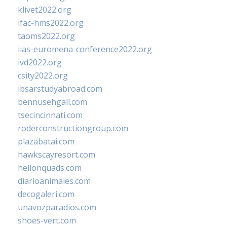
klivet2022.org
ifac-hms2022.org
taoms2022.org
iias-euromena-conference2022.org
ivd2022.org
csity2022.org
ibsarstudyabroad.com
bennusehgall.com
tsecincinnati.com
roderconstructiongroup.com
plazabatai.com
hawkscayresort.com
hellonquads.com
diarioanimales.com
decogaleri.com
unavozparadios.com
shoes-vert.com