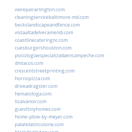
vwrepairarlington.com
cleaningservicebaltimore-md.com
beckslandscapeandfence.com
vistaaltadelveramendi.com
coastlinecateringnc.com
cuesburgershouston.com
psicologiaespecializadaencampeche.com
dmtacos.com
crescentstreetprinting.com
hornopizza.com
driveadragster.com
hematologa.com
lizaivanov.com
guesttinyhomes.com
home-plow-by-meyer.com
palatelatincuisine.com
blackdoglegacy.com