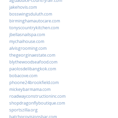
aguadulce-countryfair.com
jakehovis.com
bosswingsduluth.com
birminghamautocare.com
tonyscountrykitchen.com
jbellasnailspa.com
mychaihouse.com
alvisgrooming.com
thegeorginaestate.com
blythewoodseafood.com
paolosdelibangkok.com
bobacove.com
phoone24brookfield.com
mickeybarmama.com
roadwayconstructioninc.com
shopdragonflyboutique.com
sportszilla.org
batchprovisionsbar.com