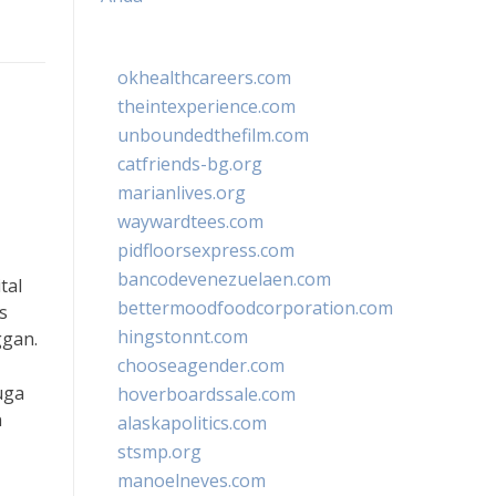
okhealthcareers.com
theintexperience.com
unboundedthefilm.com
catfriends-bg.org
marianlives.org
waywardtees.com
pidfloorsexpress.com
bancodevenezuelaen.com
tal
bettermoodfoodcorporation.com
s
hingstonnt.com
ggan.
chooseagender.com
uga
hoverboardssale.com
n
alaskapolitics.com
stsmp.org
manoelneves.com