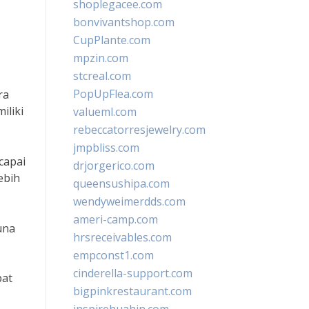
shoplegacee.com
bonvivantshop.com
CupPlante.com
mpzin.com
stcreal.com
PopUpFlea.com
ra
iliki
valueml.com
rebeccatorresjewelry.com
jmpbliss.com
capai
drjorgerico.com
ebih
queensushipa.com
wendyweimerdds.com
ameri-camp.com
una
hrsreceivables.com
empconst1.com
cinderella-support.com
pat
bigpinkrestaurant.com