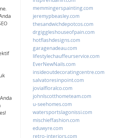
inspirehuahin.com
memmingerspainting.com
ne.
 Anda
jeremypbeasley.com
“SEO
thesandwichdepotcos.com
drgiggleshouseofpain.com
hotflashdesigns.com
garagenadeau.com
ktif
lifestylechauffeurservice.com
EverNewNails.com
insideoutdecoratingcentre.com
tuk
salvatoresinpoint.com
jovialfloralco.com
johnlscotthometeam.com
 Anda
u-seehomes.com
n
watersportslagonissi.com
es!
mischieffashion.com
eduwyre.com
retro-interiors.com