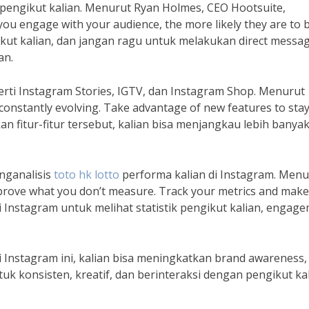
 pengikut kalian. Menurut Ryan Holmes, CEO Hootsuite,
ou engage with your audience, the more likely they are to 
gikut kalian, dan jangan ragu untuk melakukan direct messa
an.
erti Instagram Stories, IGTV, dan Instagram Shop. Menurut
constantly evolving. Take advantage of new features to sta
 fitur-fitur tersebut, kalian bisa menjangkau lebih banya
nganalisis
toto hk lotto
performa kalian di Instagram. Menu
mprove what you don’t measure. Track your metrics and make
di Instagram untuk melihat statistik pengikut kalian, engag
 Instagram ini, kalian bisa meningkatkan brand awareness,
uk konsisten, kreatif, dan berinteraksi dengan pengikut kal