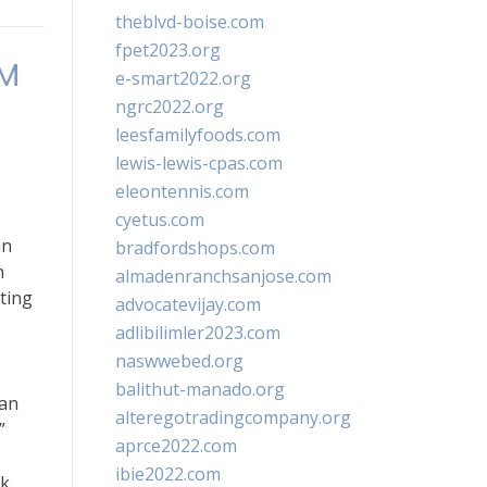
theblvd-boise.com
fpet2023.org
KM
e-smart2022.org
ngrc2022.org
leesfamilyfoods.com
lewis-lewis-cpas.com
eleontennis.com
cyetus.com
in
bradfordshops.com
n
almadenranchsanjose.com
ting
advocatevijay.com
adlibilimler2023.com
naswwebed.org
balithut-manado.org
gan
alteregotradingcompany.org
”
aprce2022.com
ibie2022.com
uk