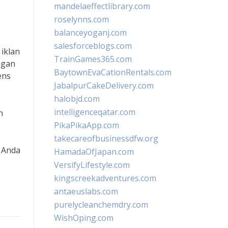
mandelaeffectlibrary.com
roselynns.com
balanceyoganj.com
salesforceblogs.com
 iklan
TrainGames365.com
ngan
BaytownEvaCationRentals.com
ens
JabalpurCakeDelivery.com
halobjd.com
intelligenceqatar.com
n
PikaPikaApp.com
takecareofbusinessdfw.org
 Anda
HamadaOfJapan.com
VersifyLifestyle.com
kingscreekadventures.com
antaeuslabs.com
purelycleanchemdry.com
WishOping.com