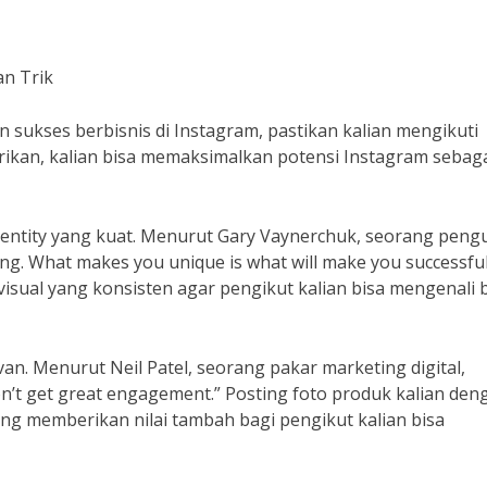
an Trik
in sukses berbisnis di Instagram, pastikan kalian mengikuti
erikan, kalian bisa memaksimalkan potensi Instagram sebag
dentity yang kuat. Menurut Gary Vaynerchuk, seorang peng
hing. What makes you unique is what will make you successful
 visual yang konsisten agar pengikut kalian bisa mengenali 
n. Menurut Neil Patel, seorang pakar marketing digital,
on’t get great engagement.” Posting foto produk kalian den
g memberikan nilai tambah bagi pengikut kalian bisa