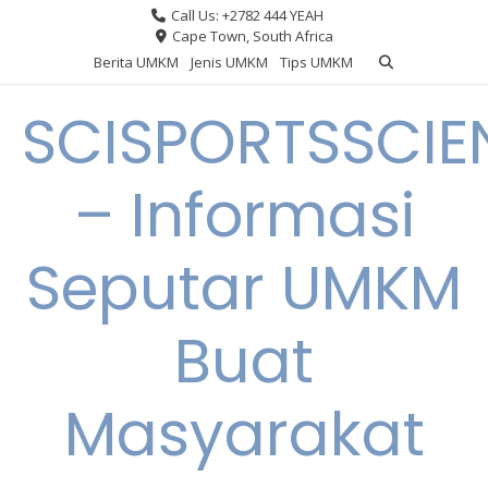
Skip
Call Us: +2782 444 YEAH
to
Cape Town, South Africa
content
Berita UMKM
Jenis UMKM
Tips UMKM
SCISPORTSSCIE
– Informasi
Seputar UMKM
Buat
Masyarakat