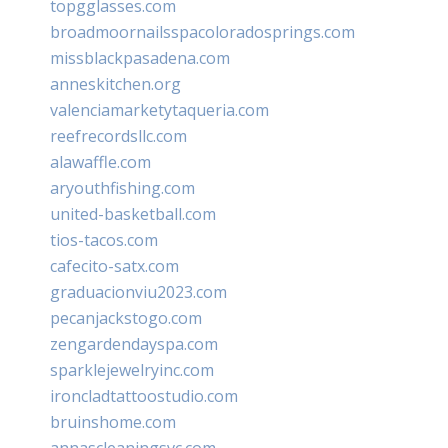
topgglasses.com
broadmoornailsspacoloradosprings.com
missblackpasadena.com
anneskitchen.org
valenciamarketytaqueria.com
reefrecordsllc.com
alawaffle.com
aryouthfishing.com
united-basketball.com
tios-tacos.com
cafecito-satx.com
graduacionviu2023.com
pecanjackstogo.com
zengardendayspa.com
sparklejewelryinc.com
ironcladtattoostudio.com
bruinshome.com
annascleaningsvc.com