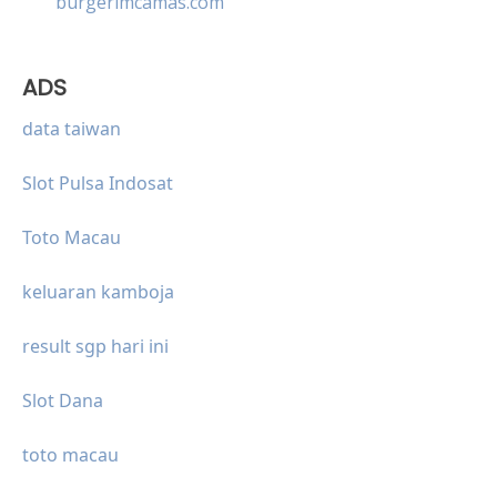
burgerimcamas.com
ADS
data taiwan
Slot Pulsa Indosat
Toto Macau
keluaran kamboja
result sgp hari ini
Slot Dana
toto macau