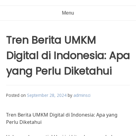
Menu
Tren Berita UMKM
Digital di Indonesia: Apa
yang Perlu Diketahui
Posted on
September 28, 2024
by
adminsci
Tren Berita UMKM Digital di Indonesia: Apa yang
Perlu Diketahui