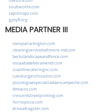
oaksofa.com
soultacohtx.com
capishcaps.com
gpsyfl.org
MEDIA PARTNER III
vwrepairarlington.com
cleaningservicebaltimore-md.com
beckslandscapeandfence.com
vistaaltadelveramendi.com
coastlinecateringnc.com
cuesburgershouston.com
psicologiaespecializadaencampeche.com
dmtacos.com
crescentstreetprinting.com
hornopizza.com
driveadragster.com