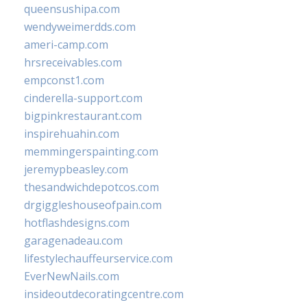
queensushipa.com
wendyweimerdds.com
ameri-camp.com
hrsreceivables.com
empconst1.com
cinderella-support.com
bigpinkrestaurant.com
inspirehuahin.com
memmingerspainting.com
jeremypbeasley.com
thesandwichdepotcos.com
drgiggleshouseofpain.com
hotflashdesigns.com
garagenadeau.com
lifestylechauffeurservice.com
EverNewNails.com
insideoutdecoratingcentre.com