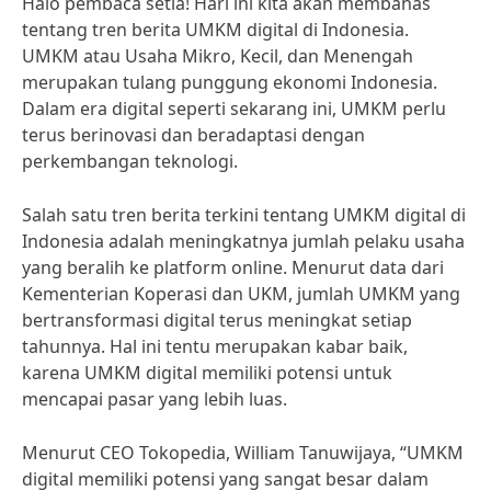
Halo pembaca setia! Hari ini kita akan membahas
tentang tren berita UMKM digital di Indonesia.
UMKM atau Usaha Mikro, Kecil, dan Menengah
merupakan tulang punggung ekonomi Indonesia.
Dalam era digital seperti sekarang ini, UMKM perlu
terus berinovasi dan beradaptasi dengan
perkembangan teknologi.
Salah satu tren berita terkini tentang UMKM digital di
Indonesia adalah meningkatnya jumlah pelaku usaha
yang beralih ke platform online. Menurut data dari
Kementerian Koperasi dan UKM, jumlah UMKM yang
bertransformasi digital terus meningkat setiap
tahunnya. Hal ini tentu merupakan kabar baik,
karena UMKM digital memiliki potensi untuk
mencapai pasar yang lebih luas.
Menurut CEO Tokopedia, William Tanuwijaya, “UMKM
digital memiliki potensi yang sangat besar dalam