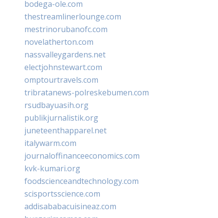
bodega-ole.com
thestreamlinerlounge.com
mestrinorubanofc.com
novelatherton.com
nassvalleygardens.net
electjohnstewart.com
omptourtravels.com
tribratanews-polreskebumen.com
rsudbayuasih.org
publikjurnalistik.org
juneteenthapparel.net
italywarm.com
journaloffinanceeconomics.com
kvk-kumari.org
foodscienceandtechnology.com
scisportsscience.com
addisababacuisineaz.com