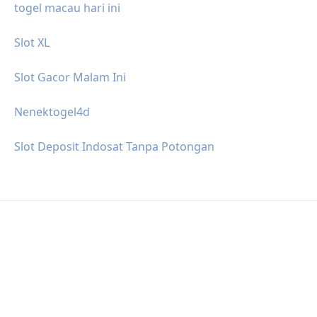
togel macau hari ini
Slot XL
Slot Gacor Malam Ini
Nenektogel4d
Slot Deposit Indosat Tanpa Potongan