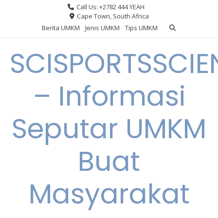
Skip
Call Us: +2782 444 YEAH
to
Cape Town, South Africa
content
Berita UMKM
Jenis UMKM
Tips UMKM
SCISPORTSSCIE
– Informasi
Seputar UMKM
Buat
Masyarakat