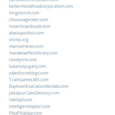
bettermoodfoodcorporation.com
hingstonnt.com
chooseagender.com
hoverboardssale.com
alaskapolitics.com
stsmp.org
manoelneves.com
mandelaeffectlibrary.com
roselynns.com
balanceyoganj.com
salesforceblogs.com
TrainGames365.com
BaytownEvaCationRentals.com
JabalpurCakeDelivery.com
halobjd.com
intelligenceqatar.com
PikaPikaApp.com