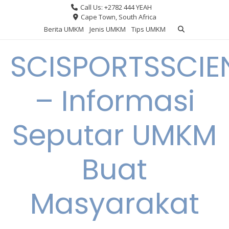
Skip
Call Us: +2782 444 YEAH
to
Cape Town, South Africa
content
Berita UMKM
Jenis UMKM
Tips UMKM
SCISPORTSSCIE
– Informasi
Seputar UMKM
Buat
Masyarakat