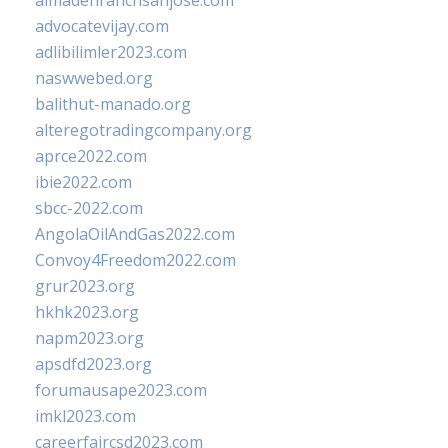
almadenranchsanjose.com
advocatevijay.com
adlibilimler2023.com
naswwebed.org
balithut-manado.org
alteregotradingcompany.org
aprce2022.com
ibie2022.com
sbcc-2022.com
AngolaOilAndGas2022.com
Convoy4Freedom2022.com
grur2023.org
hkhk2023.org
napm2023.org
apsdfd2023.org
forumausape2023.com
imkl2023.com
careerfaircsd2023.com