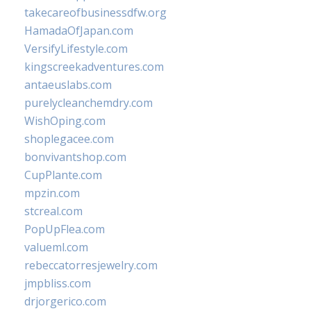
takecareofbusinessdfw.org
HamadaOfJapan.com
VersifyLifestyle.com
kingscreekadventures.com
antaeuslabs.com
purelycleanchemdry.com
WishOping.com
shoplegacee.com
bonvivantshop.com
CupPlante.com
mpzin.com
stcreal.com
PopUpFlea.com
valueml.com
rebeccatorresjewelry.com
jmpbliss.com
drjorgerico.com