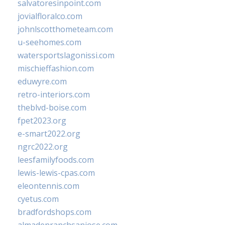
salvatoresinpoint.com
jovialfloralco.com
johnlscotthometeam.com
u-seehomes.com
watersportslagonissi.com
mischieffashion.com
eduwyre.com
retro-interiors.com
theblvd-boise.com
fpet2023.org
e-smart2022.org
ngrc2022.org
leesfamilyfoods.com
lewis-lewis-cpas.com
eleontennis.com
cyetus.com
bradfordshops.com