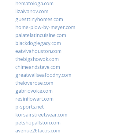
hematologa.com
lizaivanov.com
guesttinyhomes.com
home-plow-by-meyer.com
palatelatincuisine.com
blackdoglegacy.com
eatvivahouston.com
thebigshowok.com
chimeandstave.com
greatwallseafoodny.com
theloverose.com
gabriovoice.com
resinflowart.com
p-sports.net
korsairstreetwear.com
petshopallston.com
avenue26tacos.com