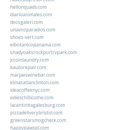
hellonquads.com
diarioanimales.com
decogaleri.com
unavozparadios.com
shoes-vert.com
elbotanicopanama.com
shadyoaksrockportrvpark.com
jccoinlaundry.com
kautorepair.com
marjaeswinebar.com
elmazatlanclinton.com
ideacoffeenyc.com
odieschillicothe.com
lacantinitagalesburg.com
pizzadeliverybristol.com
greenstarsmogcheck.com
happypawspl.com