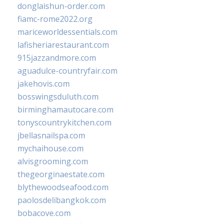
donglaishun-order.com
fiamc-rome2022.org
mariceworldessentials.com
lafisheriarestaurant.com
915jazzandmore.com
aguadulce-countryfair.com
jakehovis.com
bosswingsduluth.com
birminghamautocare.com
tonyscountrykitchen.com
jbellasnailspa.com
mychaihouse.com
alvisgrooming.com
thegeorginaestate.com
blythewoodseafood.com
paolosdelibangkok.com
bobacove.com