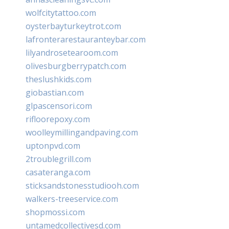
wolfcitytattoo.com
oysterbayturkeytrot.com
lafronterarestauranteybar.com
lilyandrosetearoom.com
olivesburgberrypatch.com
theslushkids.com
giobastian.com
glpascensori.com
rifloorepoxy.com
woolleymillingandpaving.com
uptonpvd.com
2troublegrill.com
casateranga.com
sticksandstonesstudiooh.com
walkers-treeservice.com
shopmossi.com
untamedcollectivesd.com