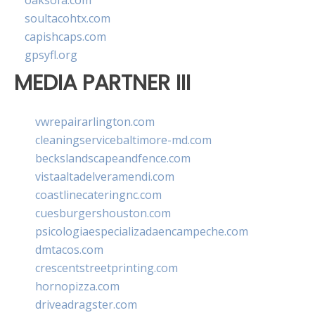
oaksofa.com
soultacohtx.com
capishcaps.com
gpsyfl.org
MEDIA PARTNER III
vwrepairarlington.com
cleaningservicebaltimore-md.com
beckslandscapeandfence.com
vistaaltadelveramendi.com
coastlinecateringnc.com
cuesburgershouston.com
psicologiaespecializadaencampeche.com
dmtacos.com
crescentstreetprinting.com
hornopizza.com
driveadragster.com