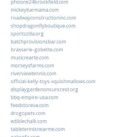
phoone24brookfield.com
mickeybarmama.com
roadwayconstructioninc.com
shopdragonflyboutique.com
sportszilla.org
batchprovisionsbar.com
brasserie-gobette.com
musicrearte.com
morseysfarms.com
riverviewtennis.com
official-kelly-toys-squishmallows.com
displaygardenonsuncrest.org
bbq-empire-usa.com
feedstoreva.com
drogopets.com
ediblechalk.com
tabletennisnearme.com