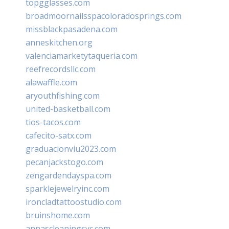
topgglasses.com
broadmoornailsspacoloradosprings.com
missblackpasadena.com
anneskitchen.org
valenciamarketytaqueria.com
reefrecordsllc.com
alawaffle.com
aryouthfishing.com
united-basketball.com
tios-tacos.com
cafecito-satx.com
graduacionviu2023.com
pecanjackstogo.com
zengardendayspa.com
sparklejewelryinc.com
ironcladtattoostudio.com
bruinshome.com
annascleaningsvc.com