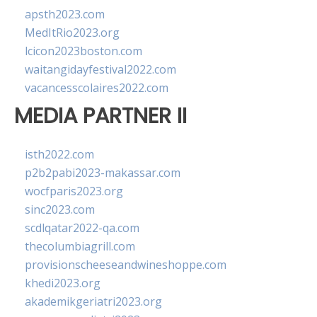
apsth2023.com
MedItRio2023.org
lcicon2023boston.com
waitangidayfestival2022.com
vacancesscolaires2022.com
MEDIA PARTNER II
isth2022.com
p2b2pabi2023-makassar.com
wocfparis2023.org
sinc2023.com
scdlqatar2022-qa.com
thecolumbiagrill.com
provisionscheeseandwineshoppe.com
khedi2023.org
akademikgeriatri2023.org