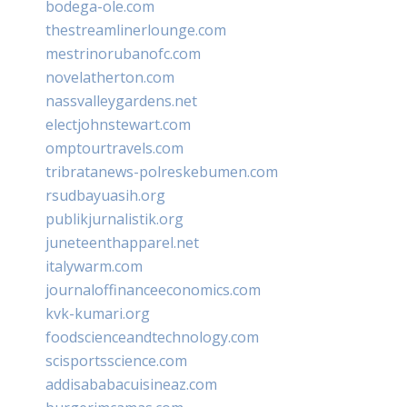
bodega-ole.com
thestreamlinerlounge.com
mestrinorubanofc.com
novelatherton.com
nassvalleygardens.net
electjohnstewart.com
omptourtravels.com
tribratanews-polreskebumen.com
rsudbayuasih.org
publikjurnalistik.org
juneteenthapparel.net
italywarm.com
journaloffinanceeconomics.com
kvk-kumari.org
foodscienceandtechnology.com
scisportsscience.com
addisababacuisineaz.com