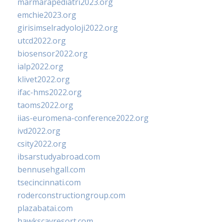
marmarapediatri2023.org
emchie2023.org
girisimselradyoloji2022.org
utcd2022.org
biosensor2022.org
ialp2022.org
klivet2022.org
ifac-hms2022.org
taoms2022.org
iias-euromena-conference2022.org
ivd2022.org
csity2022.org
ibsarstudyabroad.com
bennusehgall.com
tsecincinnati.com
roderconstructiongroup.com
plazabatai.com
hawkscayresort.com