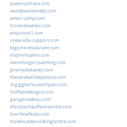
queensushipa.com
wendyweimerdds.com
ameri-camp.com
hrsreceivables.com
empconst1.com
cinderella-support.com
bigpinkrestaurant.com
inspirehuahin.com
memmingerspainting.com
jeremypbeasley.com
thesandwichdepotcos.com
drgiggleshouseofpain.com
hotflashdesigns.com
garagenadeau.com
lifestylechauffeurservice.com
EverNewNails.com
insideoutdecoratingcentre.com