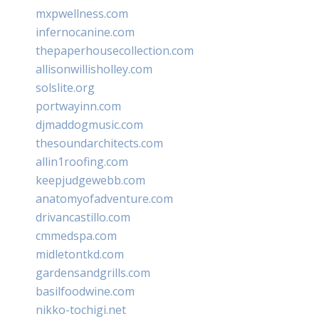
mxpwellness.com
infernocanine.com
thepaperhousecollection.com
allisonwillisholley.com
solslite.org
portwayinn.com
djmaddogmusic.com
thesoundarchitects.com
allin1roofing.com
keepjudgewebb.com
anatomyofadventure.com
drivancastillo.com
cmmedspa.com
midletontkd.com
gardensandgrills.com
basilfoodwine.com
nikko-tochigi.net