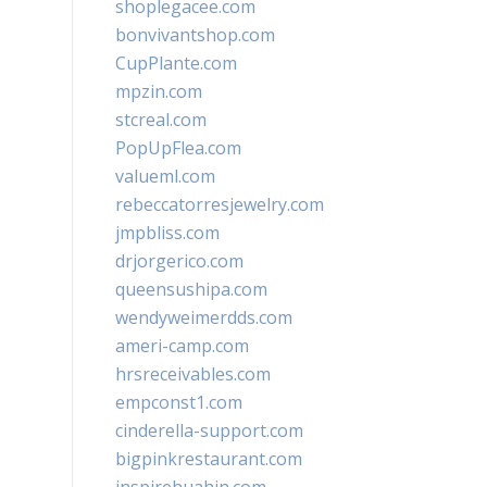
shoplegacee.com
bonvivantshop.com
CupPlante.com
mpzin.com
stcreal.com
PopUpFlea.com
valueml.com
rebeccatorresjewelry.com
jmpbliss.com
drjorgerico.com
queensushipa.com
wendyweimerdds.com
ameri-camp.com
hrsreceivables.com
empconst1.com
cinderella-support.com
bigpinkrestaurant.com