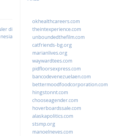
okhealthcareers.com
er di
theintexperience.com
nesia
unboundedthefilm.com
catfriends-bg.org
marianlives.org
waywardtees.com
pidfloorsexpress.com
bancodevenezuelaen.com
bettermoodfoodcorporation.com
hingstonnt.com
chooseagender.com
hoverboardssale.com
alaskapolitics.com
stsmp.org
manoelneves.com