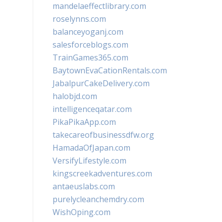
mandelaeffectlibrary.com
roselynns.com
balanceyoganj.com
salesforceblogs.com
TrainGames365.com
BaytownEvaCationRentals.com
JabalpurCakeDelivery.com
halobjd.com
intelligenceqatar.com
PikaPikaApp.com
takecareofbusinessdfw.org
HamadaOfJapan.com
VersifyLifestyle.com
kingscreekadventures.com
antaeuslabs.com
purelycleanchemdry.com
WishOping.com