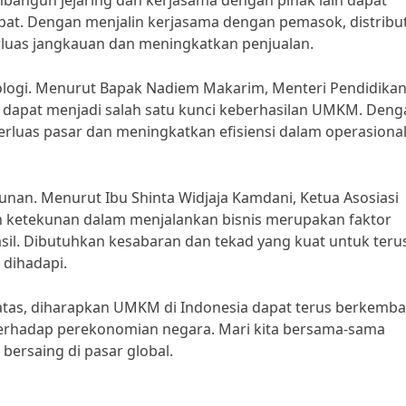
angun jejaring dan kerjasama dengan pihak lain dapat
. Dengan menjalin kerjasama dengan pemasok, distribut
luas jangkauan dan meningkatkan penjualan.
ogi. Menurut Bapak Nadiem Makarim, Menteri Pendidika
i dapat menjadi salah satu kunci keberhasilan UMKM. Deng
uas pasar dan meningkatkan efisiensi dalam operasiona
unan. Menurut Ibu Shinta Widjaja Kamdani, Ketua Asosiasi
an ketekunan dalam menjalankan bisnis merupakan faktor
. Dibutuhkan kesabaran dan tekad yang kuat untuk teru
 dihadapi.
atas, diharapkan UMKM di Indonesia dapat terus berkemb
terhadap perekonomian negara. Mari kita bersama-sama
rsaing di pasar global.