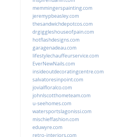
inspirehuahin.com
memmingerspainting.com
jeremypbeasley.com
thesandwichdepotcos.com
drgiggleshouseofpain.com
hotflashdesigns.com
garagenadeau.com
lifestylechauffeurservice.com
EverNewNails.com
insideoutdecoratingcentre.com
salvatoresinpoint.com
jovialfloralco.com
johnlscotthometeam.com
u-seehomes.com
watersportslagonissi.com
mischieffashion.com
eduwyre.com
retro-interiors.com