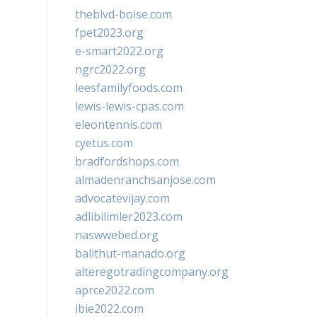
theblvd-boise.com
fpet2023.org
e-smart2022.org
ngrc2022.org
leesfamilyfoods.com
lewis-lewis-cpas.com
eleontennis.com
cyetus.com
bradfordshops.com
almadenranchsanjose.com
advocatevijay.com
adlibilimler2023.com
naswwebed.org
balithut-manado.org
alteregotradingcompany.org
aprce2022.com
ibie2022.com