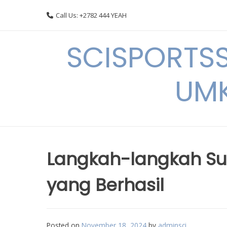
Skip
Call Us: +2782 444 YEAH
to
content
SCISPORTSS
UMK
Langkah-langkah 
yang Berhasil
Posted on
November 18, 2024
by
adminsci