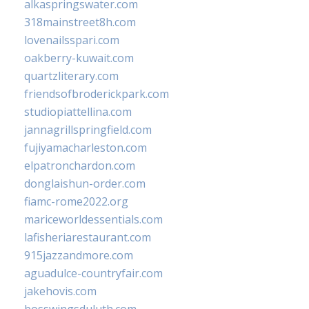
alkaspringswater.com
318mainstreet8h.com
lovenailsspari.com
oakberry-kuwait.com
quartzliterary.com
friendsofbroderickpark.com
studiopiattellina.com
jannagrillspringfield.com
fujiyamacharleston.com
elpatronchardon.com
donglaishun-order.com
fiamc-rome2022.org
mariceworldessentials.com
lafisheriarestaurant.com
915jazzandmore.com
aguadulce-countryfair.com
jakehovis.com