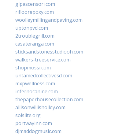
glpascensori.com
rifloorepoxy.com
woolleymillingandpaving.com
uptonpvd.com
2troublegrill.com
casateranga.com
sticksandstonesstudiooh.com
walkers-treeservice.com
shopmossi.com
untamedcollectivesd.com
mxpwellness.com
infernocanine.com
thepaperhousecollection.com
allisonwillisholley.com
solslite.org
portwayinn.com
djmaddogmusic.com