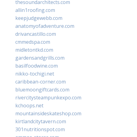
thesoundarchitects.com
allin1roofing.com
keepjudgewebb.com
anatomyofadventure.com
drivancastillo.com
cmmedspa.com
midletontkd.com
gardensandgrills.com
basilfoodwine.com
nikko-tochigi.net
caribbean-corner.com
bluemoongiftcards.com
rivercitysteampunkexpo.com
kchoops.net
mountainsideskateshop.com
kirtlandcitytavern.com
301nutritionspot.com