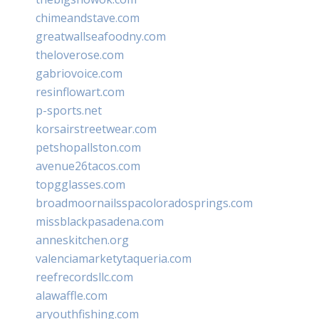
chimeandstave.com
greatwallseafoodny.com
theloverose.com
gabriovoice.com
resinflowart.com
p-sports.net
korsairstreetwear.com
petshopallston.com
avenue26tacos.com
topgglasses.com
broadmoornailsspacoloradosprings.com
missblackpasadena.com
anneskitchen.org
valenciamarketytaqueria.com
reefrecordsllc.com
alawaffle.com
aryouthfishing.com