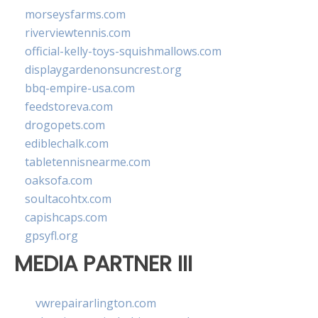
morseysfarms.com
riverviewtennis.com
official-kelly-toys-squishmallows.com
displaygardenonsuncrest.org
bbq-empire-usa.com
feedstoreva.com
drogopets.com
ediblechalk.com
tabletennisnearme.com
oaksofa.com
soultacohtx.com
capishcaps.com
gpsyfl.org
MEDIA PARTNER III
vwrepairarlington.com