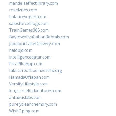
mandelaeffectlibrary.com
roselynns.com
balanceyoganj.com
salesforceblogs.com
TrainGames365.com
BaytownEvaCationRentals.com
JabalpurCakeDelivery.com
halobjd.com
intelligenceqatar.com
PikaPikaApp.com
takecareofbusinessdfw.org
HamadaOfJapan.com
VersifyLifestyle.com
kingscreekadventures.com
antaeuslabs.com
purelycleanchemdry.com
WishOping.com