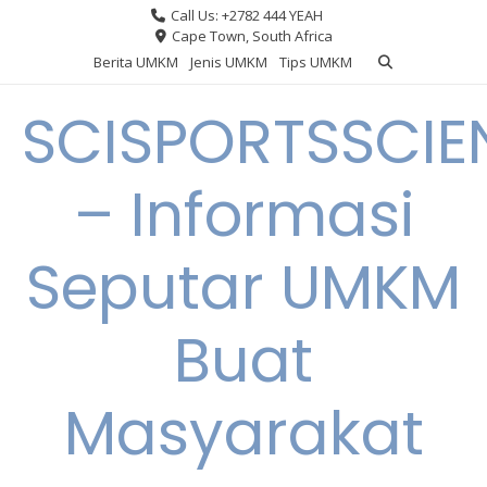
Skip
Call Us: +2782 444 YEAH
to
Cape Town, South Africa
content
Berita UMKM
Jenis UMKM
Tips UMKM
SCISPORTSSCIE
– Informasi
Seputar UMKM
Buat
Masyarakat