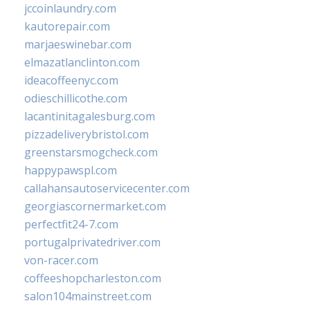
jccoinlaundry.com
kautorepair.com
marjaeswinebar.com
elmazatlanclinton.com
ideacoffeenyc.com
odieschillicothe.com
lacantinitagalesburg.com
pizzadeliverybristol.com
greenstarsmogcheck.com
happypawspl.com
callahansautoservicecenter.com
georgiascornermarket.com
perfectfit24-7.com
portugalprivatedriver.com
von-racer.com
coffeeshopcharleston.com
salon104mainstreet.com