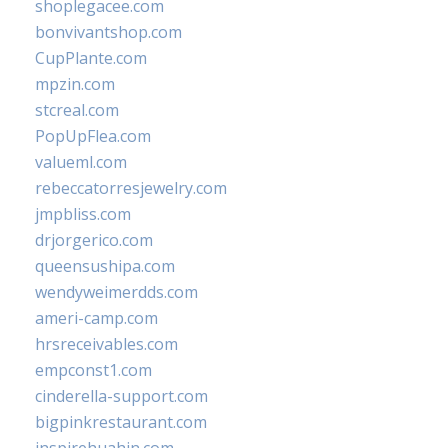
shoplegacee.com
bonvivantshop.com
CupPlante.com
mpzin.com
stcreal.com
PopUpFlea.com
valueml.com
rebeccatorresjewelry.com
jmpbliss.com
drjorgerico.com
queensushipa.com
wendyweimerdds.com
ameri-camp.com
hrsreceivables.com
empconst1.com
cinderella-support.com
bigpinkrestaurant.com