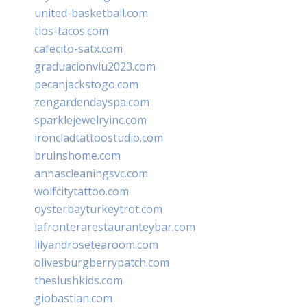
united-basketball.com
tios-tacos.com
cafecito-satx.com
graduacionviu2023.com
pecanjackstogo.com
zengardendayspa.com
sparklejewelryinc.com
ironcladtattoostudio.com
bruinshome.com
annascleaningsvc.com
wolfcitytattoo.com
oysterbayturkeytrot.com
lafronterarestauranteybar.com
lilyandrosetearoom.com
olivesburgberrypatch.com
theslushkids.com
giobastian.com