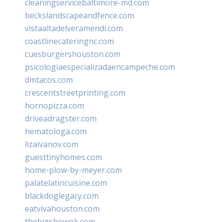
cleaningservicebaltimore-md.com
beckslandscapeandfence.com
vistaaltadelveramendi.com
coastlinecateringnc.com
cuesburgershouston.com
psicologiaespecializadaencampeche.com
dmtacos.com
crescentstreetprinting.com
hornopizza.com
driveadragster.com
hematologa.com
lizaivanov.com
guesttinyhomes.com
home-plow-by-meyer.com
palatelatincuisine.com
blackdoglegacy.com
eatvivahouston.com
thebigshowok.com