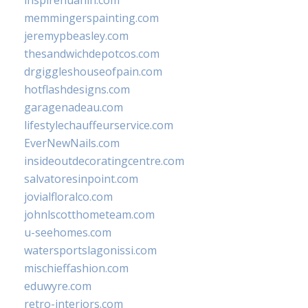
inspirehuahin.com
memmingerspainting.com
jeremypbeasley.com
thesandwichdepotcos.com
drgiggleshouseofpain.com
hotflashdesigns.com
garagenadeau.com
lifestylechauffeurservice.com
EverNewNails.com
insideoutdecoratingcentre.com
salvatoresinpoint.com
jovialfloralco.com
johnlscotthometeam.com
u-seehomes.com
watersportslagonissi.com
mischieffashion.com
eduwyre.com
retro-interiors.com