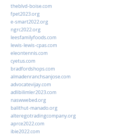
theblvd-boise.com
fpet2023.org
e-smart2022.org
ngrc2022.org
leesfamilyfoods.com
lewis-lewis-cpas.com
eleontennis.com
cyetus.com
bradfordshops.com
almadenranchsanjose.com
advocatevijay.com
adlibilimler2023.com
naswwebed.org
balithut-manado.org
alteregotradingcompany.org
aprce2022.com
ibie2022.com