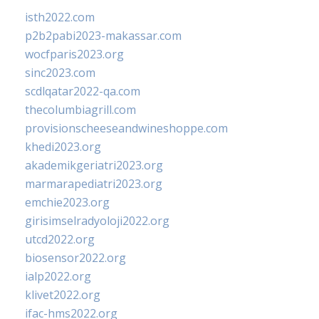
isth2022.com
p2b2pabi2023-makassar.com
wocfparis2023.org
sinc2023.com
scdlqatar2022-qa.com
thecolumbiagrill.com
provisionscheeseandwineshoppe.com
khedi2023.org
akademikgeriatri2023.org
marmarapediatri2023.org
emchie2023.org
girisimselradyoloji2022.org
utcd2022.org
biosensor2022.org
ialp2022.org
klivet2022.org
ifac-hms2022.org