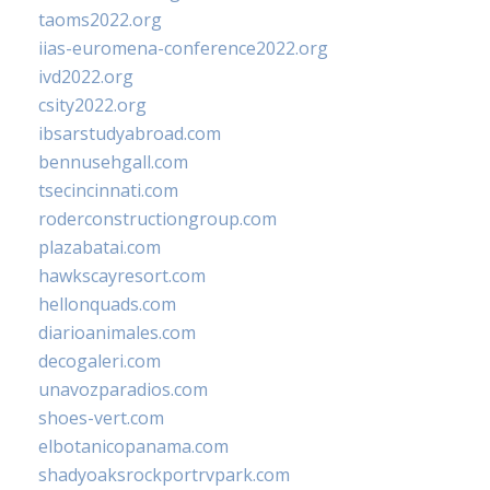
taoms2022.org
iias-euromena-conference2022.org
ivd2022.org
csity2022.org
ibsarstudyabroad.com
bennusehgall.com
tsecincinnati.com
roderconstructiongroup.com
plazabatai.com
hawkscayresort.com
hellonquads.com
diarioanimales.com
decogaleri.com
unavozparadios.com
shoes-vert.com
elbotanicopanama.com
shadyoaksrockportrvpark.com