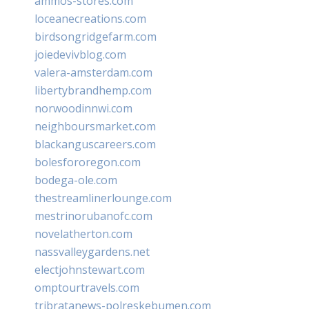
ammos-stores.com
loceanecreations.com
birdsongridgefarm.com
joiedevivblog.com
valera-amsterdam.com
libertybrandhemp.com
norwoodinnwi.com
neighboursmarket.com
blackanguscareers.com
bolesfororegon.com
bodega-ole.com
thestreamlinerlounge.com
mestrinorubanofc.com
novelatherton.com
nassvalleygardens.net
electjohnstewart.com
omptourtravels.com
tribratanews-polreskebumen.com