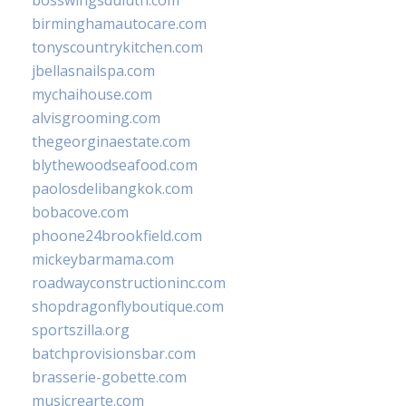
bosswingsduluth.com
birminghamautocare.com
tonyscountrykitchen.com
jbellasnailspa.com
mychaihouse.com
alvisgrooming.com
thegeorginaestate.com
blythewoodseafood.com
paolosdelibangkok.com
bobacove.com
phoone24brookfield.com
mickeybarmama.com
roadwayconstructioninc.com
shopdragonflyboutique.com
sportszilla.org
batchprovisionsbar.com
brasserie-gobette.com
musicrearte.com