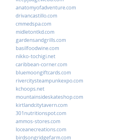
anatomyofadventure.com
drivancastillo.com
cmmedspa.com
midletontkd.com
gardensandgrills.com
basilfoodwine.com
nikko-tochigi.net
caribbean-corner.com
bluemoongiftcards.com
rivercitysteampunkexpo.com
kchoops.net
mountainsideskateshop.com
kirtlandcitytavern.com
301nutritionspot.com
ammos-stores.com
loceanecreations.com
birdsongridgefarm.com