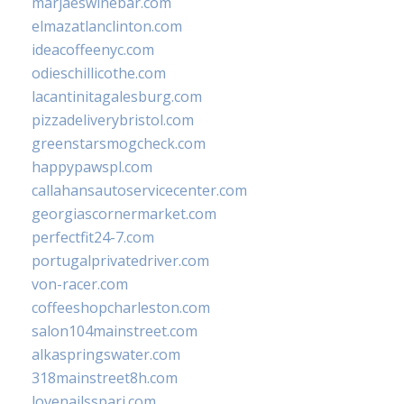
marjaeswinebar.com
elmazatlanclinton.com
ideacoffeenyc.com
odieschillicothe.com
lacantinitagalesburg.com
pizzadeliverybristol.com
greenstarsmogcheck.com
happypawspl.com
callahansautoservicecenter.com
georgiascornermarket.com
perfectfit24-7.com
portugalprivatedriver.com
von-racer.com
coffeeshopcharleston.com
salon104mainstreet.com
alkaspringswater.com
318mainstreet8h.com
lovenailsspari.com