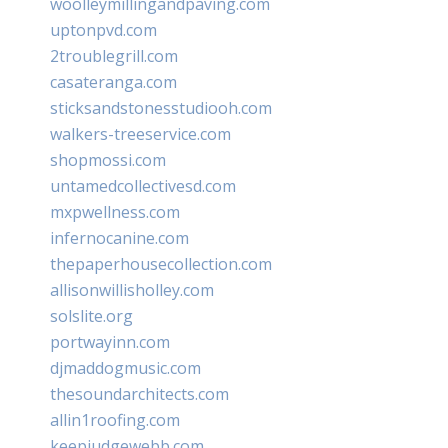
woolleymillingandpaving.com
uptonpvd.com
2troublegrill.com
casateranga.com
sticksandstonesstudiooh.com
walkers-treeservice.com
shopmossi.com
untamedcollectivesd.com
mxpwellness.com
infernocanine.com
thepaperhousecollection.com
allisonwillisholley.com
solslite.org
portwayinn.com
djmaddogmusic.com
thesoundarchitects.com
allin1roofing.com
keepjudgewebb.com