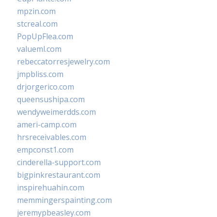
mpzin.com
stcreal.com
PopUpFlea.com
valueml.com
rebeccatorresjewelry.com
jmpbliss.com
drjorgerico.com
queensushipa.com
wendyweimerdds.com
ameri-camp.com
hrsreceivables.com
empconst1.com
cinderella-support.com
bigpinkrestaurant.com
inspirehuahin.com
memmingerspainting.com
jeremypbeasley.com