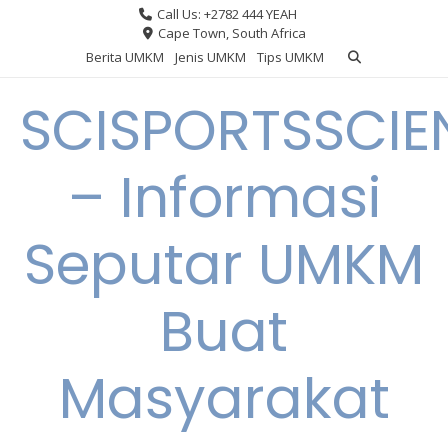
Skip
Call Us: +2782 444 YEAH
to
Cape Town, South Africa
content
Berita UMKM
Jenis UMKM
Tips UMKM
SCISPORTSSCIE
– Informasi
Seputar UMKM
Buat
Masyarakat