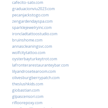
cafecito-satx.com
graduacionviu2023.com
pecanjackstogo.com
zengardendayspa.com
sparklejewelryinc.com
ironcladtattoostudio.com
bruinshome.com
annascleaningsvc.com
wolfcitytattoo.com
oysterbayturkeytrot.com
lafronterarestauranteybar.com
lilyandrosetearoom.com
olivesburgberrypatch.com
theslushkids.com
giobastian.com
glpascensori.com
rifloorepoxy.com