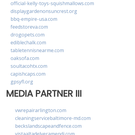
official-kelly-toys-squishmallows.com
displaygardenonsuncrest.org
bbq-empire-usa.com
feedstoreva.com
drogopets.com
ediblechalk.com
tabletennisnearme.com
oaksofa.com
soultacohtx.com
capishcaps.com
gpsyfl.org
MEDIA PARTNER III
vwrepairarlington.com
cleaningservicebaltimore-md.com
beckslandscapeandfence.com
vistaaltadelveramendi.com