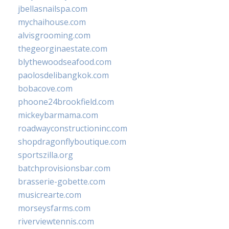
jbellasnailspa.com
mychaihouse.com
alvisgrooming.com
thegeorginaestate.com
blythewoodseafood.com
paolosdelibangkok.com
bobacove.com
phoone24brookfield.com
mickeybarmama.com
roadwayconstructioninc.com
shopdragonflyboutique.com
sportszilla.org
batchprovisionsbar.com
brasserie-gobette.com
musicrearte.com
morseysfarms.com
riverviewtennis.com