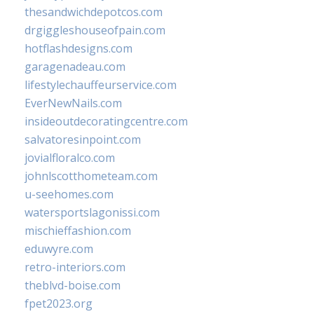
thesandwichdepotcos.com
drgiggleshouseofpain.com
hotflashdesigns.com
garagenadeau.com
lifestylechauffeurservice.com
EverNewNails.com
insideoutdecoratingcentre.com
salvatoresinpoint.com
jovialfloralco.com
johnlscotthometeam.com
u-seehomes.com
watersportslagonissi.com
mischieffashion.com
eduwyre.com
retro-interiors.com
theblvd-boise.com
fpet2023.org