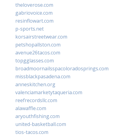
theloverose.com
gabriovoice.com
resinflowart.com
p-sports.net
korsairstreetwear.com
petshopallston.com
avenue26tacos.com
topgglasses.com
broadmoornailsspacoloradosprings.com
missblackpasadena.com
anneskitchen.org
valenciamarketytaqueria.com
reefrecordsllc.com
alawaffle.com
aryouthfishing.com
united-basketball.com
tios-tacos.com