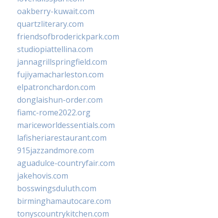
oakberry-kuwait.com
quartzliterary.com
friendsofbroderickpark.com
studiopiattellina.com
jannagrillspringfield.com
fujiyamacharleston.com
elpatronchardon.com
donglaishun-order.com
fiamc-rome2022.org
mariceworldessentials.com
lafisheriarestaurant.com
915jazzandmore.com
aguadulce-countryfair.com
jakehovis.com
bosswingsduluth.com
birminghamautocare.com
tonyscountrykitchen.com