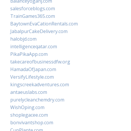
balanceyoganj.com
salesforceblogs.com
TrainGames365.com
BaytownEvaCationRentals.com
JabalpurCakeDelivery.com
halobjd.com
intelligenceqatar.com
PikaPikaApp.com
takecareofbusinessdfw.org
HamadaOfJapan.com
VersifyLifestyle.com
kingscreekadventures.com
antaeuslabs.com
purelycleanchemdry.com
WishOping.com
shoplegacee.com
bonvivantshop.com
CupPlante.com