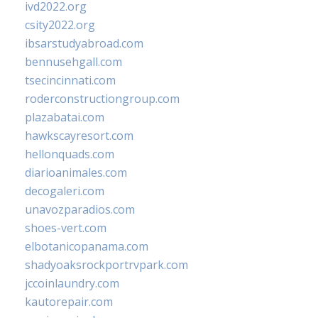
ivd2022.org
csity2022.org
ibsarstudyabroad.com
bennusehgall.com
tsecincinnati.com
roderconstructiongroup.com
plazabatai.com
hawkscayresort.com
hellonquads.com
diarioanimales.com
decogaleri.com
unavozparadios.com
shoes-vert.com
elbotanicopanama.com
shadyoaksrockportrvpark.com
jccoinlaundry.com
kautorepair.com