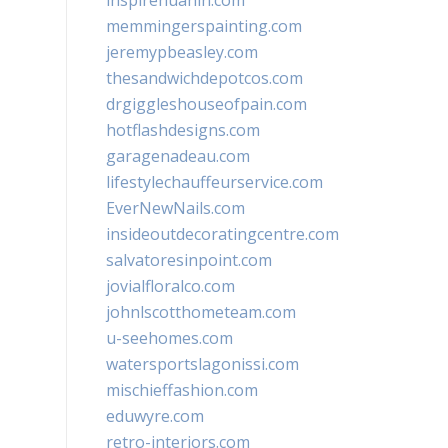
inspirehuahin.com
memmingerspainting.com
jeremypbeasley.com
thesandwichdepotcos.com
drgiggleshouseofpain.com
hotflashdesigns.com
garagenadeau.com
lifestylechauffeurservice.com
EverNewNails.com
insideoutdecoratingcentre.com
salvatoresinpoint.com
jovialfloralco.com
johnlscotthometeam.com
u-seehomes.com
watersportslagonissi.com
mischieffashion.com
eduwyre.com
retro-interiors.com