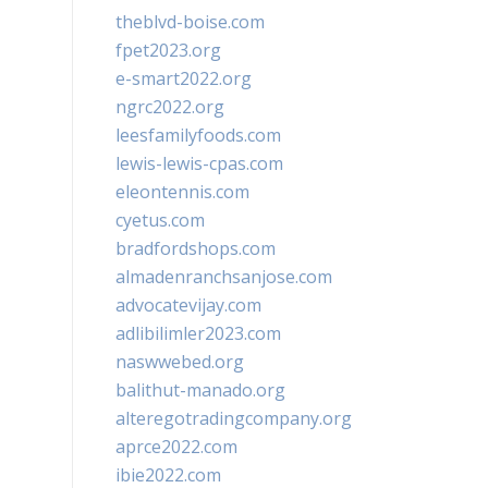
theblvd-boise.com
fpet2023.org
e-smart2022.org
ngrc2022.org
leesfamilyfoods.com
lewis-lewis-cpas.com
eleontennis.com
cyetus.com
bradfordshops.com
almadenranchsanjose.com
advocatevijay.com
adlibilimler2023.com
naswwebed.org
balithut-manado.org
alteregotradingcompany.org
aprce2022.com
ibie2022.com