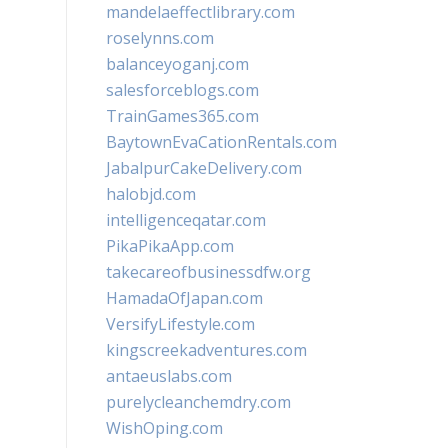
mandelaeffectlibrary.com
roselynns.com
balanceyoganj.com
salesforceblogs.com
TrainGames365.com
BaytownEvaCationRentals.com
JabalpurCakeDelivery.com
halobjd.com
intelligenceqatar.com
PikaPikaApp.com
takecareofbusinessdfw.org
HamadaOfJapan.com
VersifyLifestyle.com
kingscreekadventures.com
antaeuslabs.com
purelycleanchemdry.com
WishOping.com