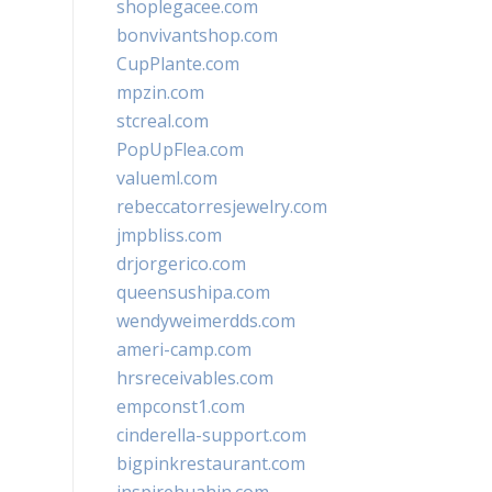
shoplegacee.com
bonvivantshop.com
CupPlante.com
mpzin.com
stcreal.com
PopUpFlea.com
valueml.com
rebeccatorresjewelry.com
jmpbliss.com
drjorgerico.com
queensushipa.com
wendyweimerdds.com
ameri-camp.com
hrsreceivables.com
empconst1.com
cinderella-support.com
bigpinkrestaurant.com