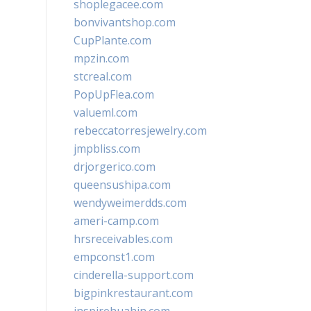
shoplegacee.com
bonvivantshop.com
CupPlante.com
mpzin.com
stcreal.com
PopUpFlea.com
valueml.com
rebeccatorresjewelry.com
jmpbliss.com
drjorgerico.com
queensushipa.com
wendyweimerdds.com
ameri-camp.com
hrsreceivables.com
empconst1.com
cinderella-support.com
bigpinkrestaurant.com