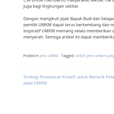
CSR untuk membantu masyarakat sekitar. Hal in
juga bagi lingkungan sekitar.
Dengan mengikuti jejak Bapak Budi dan belaja
pemilik UMKM dapat terus berkembang dan mem
inspiratif UMKM memang selalu memberikan s
menyerah. Semoga artikel ini dapat memberika
Posted in
Jenis UMKM
Tagged
contoh jenis umkm yan
Post
Strategi Pemasaran Kreatif untuk Menarik Pe
pada UMKM
navigation