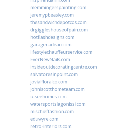
inspirehuahin.com
memmingerspainting.com
jeremypbeasley.com
thesandwichdepotcos.com
drgiggleshouseofpain.com
hotflashdesigns.com
garagenadeau.com
lifestylechauffeurservice.com
EverNewNails.com
insideoutdecoratingcentre.com
salvatoresinpoint.com
jovialfloralco.com
johnlscotthometeam.com
u-seehomes.com
watersportslagonissi.com
mischieffashion.com
eduwyre.com
retro-interiors.com