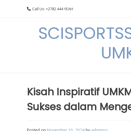
Skip
Call Us: +2782 444 YEAH
to
content
SCISPORTSS
UMK
Kisah Inspiratif UM
Sukses dalam Men
Posted on
November 10, 2024
by
adminsci