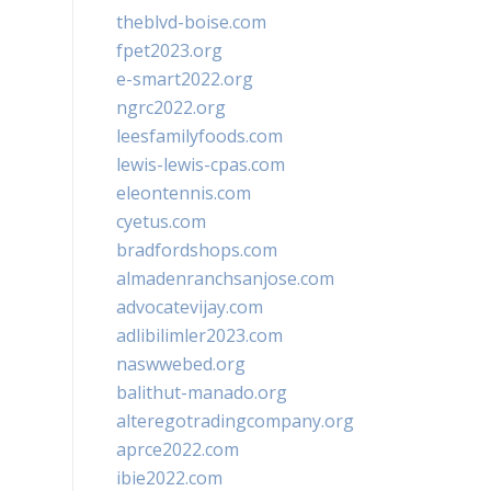
theblvd-boise.com
fpet2023.org
e-smart2022.org
ngrc2022.org
leesfamilyfoods.com
lewis-lewis-cpas.com
eleontennis.com
cyetus.com
bradfordshops.com
almadenranchsanjose.com
advocatevijay.com
adlibilimler2023.com
naswwebed.org
balithut-manado.org
alteregotradingcompany.org
aprce2022.com
ibie2022.com