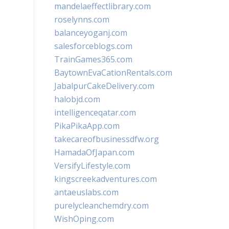
mandelaeffectlibrary.com
roselynns.com
balanceyoganj.com
salesforceblogs.com
TrainGames365.com
BaytownEvaCationRentals.com
JabalpurCakeDelivery.com
halobjd.com
intelligenceqatar.com
PikaPikaApp.com
takecareofbusinessdfw.org
HamadaOfJapan.com
VersifyLifestyle.com
kingscreekadventures.com
antaeuslabs.com
purelycleanchemdry.com
WishOping.com