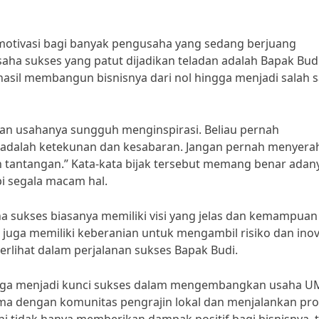
 motivasi bagi banyak pengusaha yang sedang berjuang
a sukses yang patut dijadikan teladan adalah Bapak Budi
hasil membangun bisnisnya dari nol hingga menjadi salah 
 usahanya sungguh menginspirasi. Beliau pernah
adalah ketekunan dan kesabaran. Jangan pernah menyera
tantangan.” Kata-kata bijak tersebut memang benar adan
pi segala macam hal.
a sukses biasanya memiliki visi yang jelas dan kemampuan
uga memiliki keberanian untuk mengambil risiko dan inov
terlihat dalam perjalanan sukses Bapak Budi.
k juga menjadi kunci sukses dalam mengembangkan usaha 
sama dengan komunitas pengrajin lokal dan menjalankan p