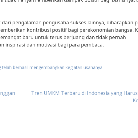
i tidak hanya memberikan dampak positif bagi bisnisnya, t
r dari pengalaman pengusaha sukses lainnya, diharapkan p
berikan kontribusi positif bagi perekonomian bangsa. K
emangat baru untuk terus berjuang dan tidak pernah
n inspirasi dan motivasi bagi para pembaca.
g telah berhasil mengembangkan kegiatan usahanya
langgan
Tren UMKM Terbaru di Indonesia yang Harus
Ke