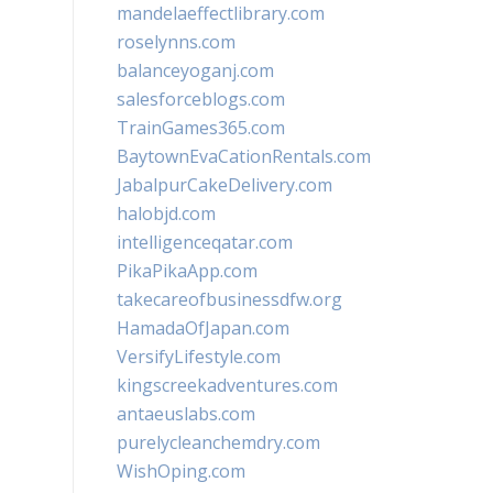
mandelaeffectlibrary.com
roselynns.com
balanceyoganj.com
salesforceblogs.com
TrainGames365.com
BaytownEvaCationRentals.com
JabalpurCakeDelivery.com
halobjd.com
intelligenceqatar.com
PikaPikaApp.com
takecareofbusinessdfw.org
HamadaOfJapan.com
VersifyLifestyle.com
kingscreekadventures.com
antaeuslabs.com
purelycleanchemdry.com
WishOping.com