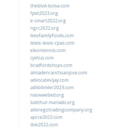
theblvd-boise.com
fpet2023.org
e-smart2022.org
ngrc2022.org
leesfamilyfoods.com
lewis-lewis-cpas.com
eleontennis.com
cyetus.com
bradfordshops.com
almadenranchsanjose.com
advocatevijay.com
adlibilimler2023.com
naswwebed.org
balithut-manado.org
alteregotradingcompany.org
aprce2022.com
ibie2022.com