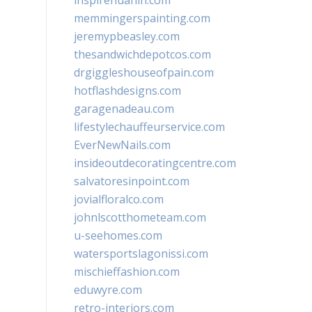
inspirehuahin.com
memmingerspainting.com
jeremypbeasley.com
thesandwichdepotcos.com
drgiggleshouseofpain.com
hotflashdesigns.com
garagenadeau.com
lifestylechauffeurservice.com
EverNewNails.com
insideoutdecoratingcentre.com
salvatoresinpoint.com
jovialfloralco.com
johnlscotthometeam.com
u-seehomes.com
watersportslagonissi.com
mischieffashion.com
eduwyre.com
retro-interiors.com