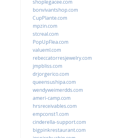
shoplegacee.com
bonvivantshop.com
CupPlante.com
mpzin.com
stcreal.com
PopUpFlea.com
valueml.com
rebeccatorresjewelry.com
jmpbliss.com
drjorgerico.com
queensushipa.com
wendyweimerdds.com
ameri-camp.com
hrsreceivables.com
empconst1.com
cinderella-support.com
bigpinkrestaurant.com