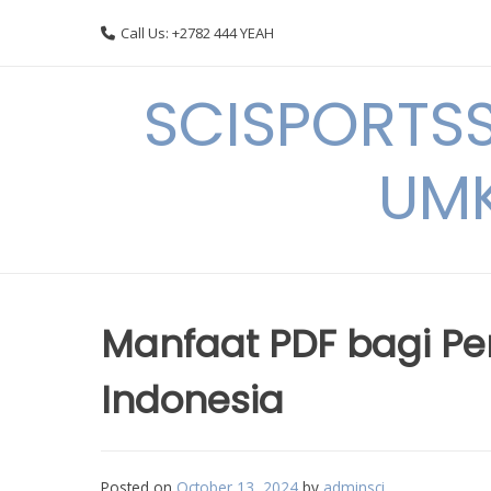
Skip
Call Us: +2782 444 YEAH
to
content
SCISPORTSS
UMK
Manfaat PDF bagi P
Indonesia
Posted on
October 13, 2024
by
adminsci